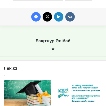
Facebook
X
LinkedIn
VKontakte
Бақытнұр Әлібай
We
bsi
te
tiek.kz