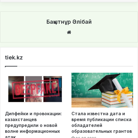
Бақытнұр Әлібай
We
bsi
te
tiek.kz
Дипфейки и провокации:
Стала известна дата и
казахстанцев
время публикации списка
предупредили о новой
обладателей
волне информационных
образовательных грантов
атак