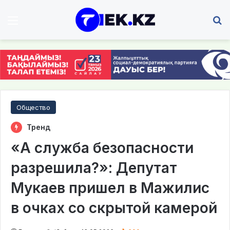
Мәзір
І
Общество
Тренд
«А служба безопасности
разрешила?»: Депутат
Мукаев пришел в Мажилис
в очках со скрытой камерой