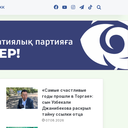
Facebook
YouTube
Instagram
Telegram
TikTok
Іздеу
KK
«Самые счастливые
годы прошли в Торгае»:
сын Узбекали
Джанибекова раскрыл
тайну ссылки отца
07.08.2026