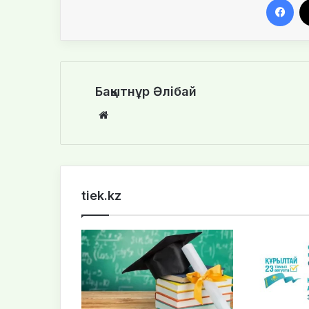
Бақытнұр Әлібай
We
bsi
te
tiek.kz