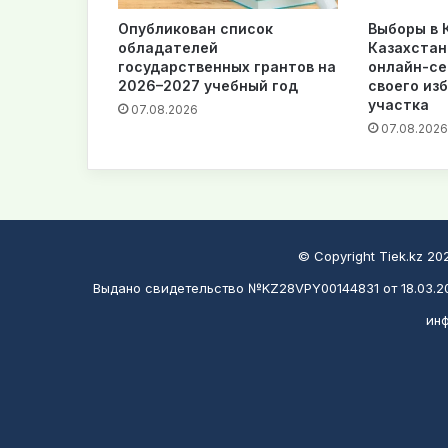
Опубликован список
Выборы в К
обладателей
Казахстан
государственных грантов на
онлайн-се
2026–2027 учебный год
своего из
участка
07.08.2026
07.08.2026
© Copyright Tiek.kz 2
Выдано свидетельство №KZ28VPY00144831 от 18.03.20
инф