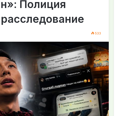
н»: Полиция
 расследование
533