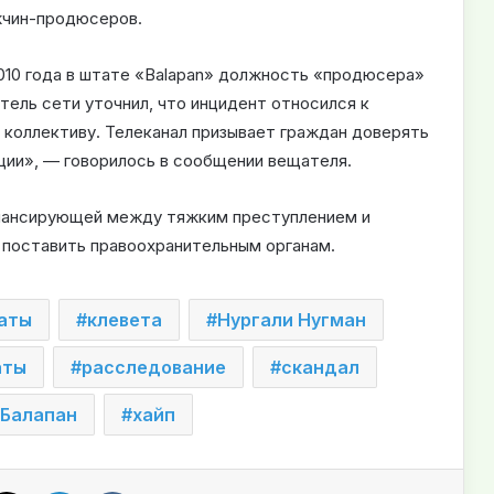
ужчин-продюсеров.
010 года в штате «Balapan» должность «продюсера»
тель сети уточнил, что инцидент относился к
 коллективу. Телеканал призывает граждан доверять
ции», — говорилось в сообщении вещателя.
балансирующей между тяжким преступлением и
 поставить правоохранительным органам.
аты
клевета
Нургали Нугман
аты
расследование
скандал
 Балапан
хайп
X
LinkedIn
VKontakte