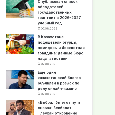
Опубликован список
обладателей
государственных
грантов на 2026–2027
учебный год
07.08.2026
В Казахстане
подешевели огурцы,
помидоры и бескостная
говядина: данные Бюро
нацстатистики
07.08.2026
Еще один
казахстанский блогер
объявлен в розыск по
делу онлайн-казино
07.08.2026
«Выбрал бы этот путь
снова»: Бекболат
Тлеухан откровенно