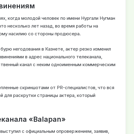
звинениям
ях, когда молодой человек по имени Нургали Нугман
то несколько лет назад, во время работы на
ному насилию со стороны продюсера.
 бурю негодования в Казнете, актер резко изменил
извинениями в адрес национального телеканала,
ственный канал с неким одноименным коммерческим
епленные скриншотами от PR-специалистов, что вся
ей для раскрутки страницы актера, который
канала «Balapan»
 выступил с официальным опровержением, заявив,