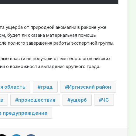
та ущерба от природной аномалии в районе уже
ом, будет ли оказана материальная помощь
ле полного завершения работы экспертной группы.
тные власти не получали от метеорологов никаких
й о возможности выпадения крупного града.
я область
град
Иргизский район
ов
происшествия
ущерб
ЧС
е предупреждение
X
LinkedIn
VKontakte