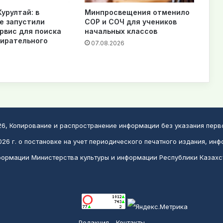
урултай: в
Минпросвещения отменило
е запустили
СОР и СОЧ для учеников
рвис для поиска
начальных классов
бирательного
07.08.2026
026, Копирование и распространение информации без указания пер
26 г. о постановке на учет периодического печатного издания, инф
ормации Министерства культуры и информации Республики Казахс
Редакция
Контакты