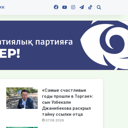
Facebook
YouTube
Instagram
Telegram
TikTok
Іздеу
KK
«Самые счастливые
годы прошли в Торгае»:
сын Узбекали
Джанибекова раскрыл
тайну ссылки отца
07.08.2026