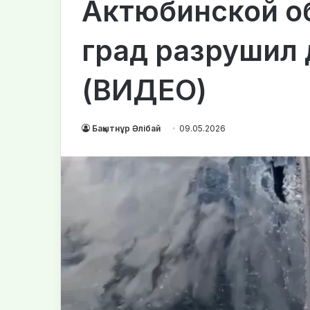
Актюбинской об
град разрушил
(ВИДЕО)
Бақытнұр Әлібай
09.05.2026