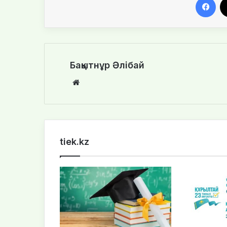
Бақытнұр Әлібай
We
bsi
te
tiek.kz