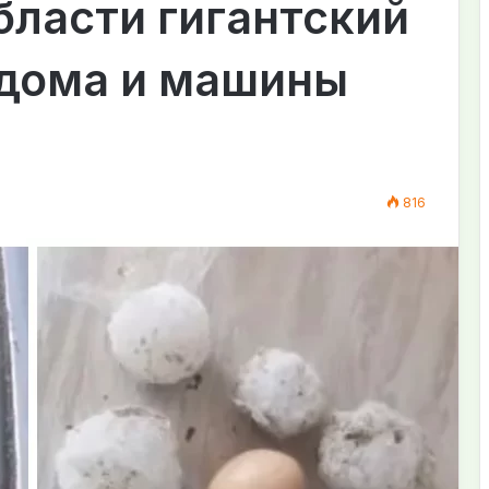
ласти гигантский
 дома и машины
816