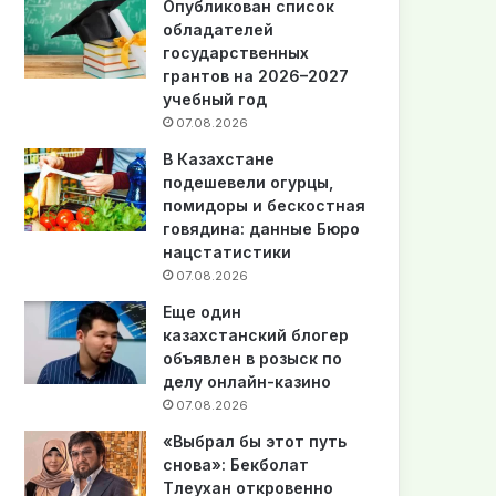
Опубликован список
обладателей
государственных
грантов на 2026–2027
учебный год
07.08.2026
В Казахстане
подешевели огурцы,
помидоры и бескостная
говядина: данные Бюро
нацстатистики
07.08.2026
Еще один
казахстанский блогер
объявлен в розыск по
делу онлайн-казино
07.08.2026
«Выбрал бы этот путь
снова»: Бекболат
Тлеухан откровенно