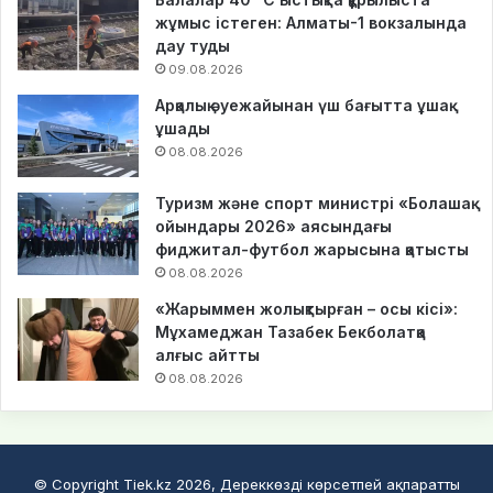
жұмыс істеген: Алматы-1 вокзалында
дау туды
09.08.2026
Арқалық әуежайынан үш бағытта ұшақ
ұшады
08.08.2026
Туризм және спорт министрі «Болашақ
ойындары 2026» аясындағы
фиджитал-футбол жарысына қатысты
08.08.2026
«Жарыммен жолықтырған – осы кісі»:
Мұхамеджан Тазабек Бекболатқа
алғыс айтты
08.08.2026
© Copyright Tiek.kz 2026, Дереккөзді көрсетпей ақпаратты