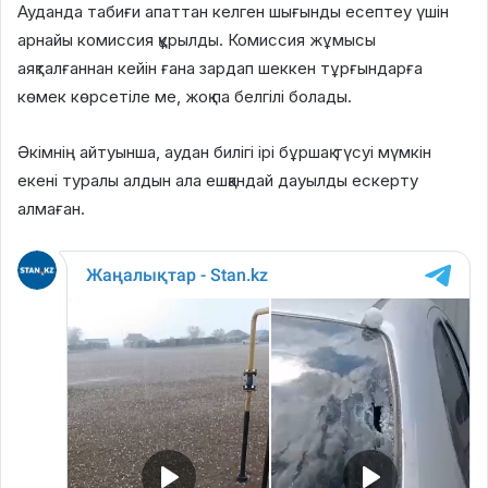
Ауданда табиғи апаттан келген шығынды есептеу үшін
арнайы комиссия құрылды. Комиссия жұмысы
аяқталғаннан кейін ғана зардап шеккен тұрғындарға
көмек көрсетіле ме, жоқ па белгілі болады.
Әкімнің айтуынша, аудан билігі ірі бұршақ түсуі мүмкін
екені туралы алдын ала ешқандай дауылды ескерту
алмаған.