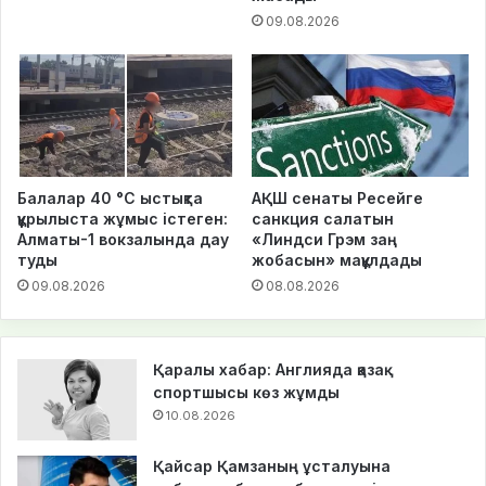
09.08.2026
Балалар 40 °C ыстықта
АҚШ сенаты Ресейге
құрылыста жұмыс істеген:
санкция салатын
Алматы-1 вокзалында дау
«Линдси Грэм заң
туды
жобасын» мақұлдады
09.08.2026
08.08.2026
Қаралы хабар: Англияда қазақ
спортшысы көз жұмды
10.08.2026
Қайсар Қамзаның ұсталуына