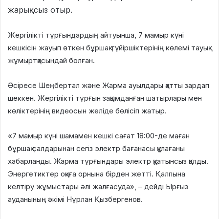
жарықсыз отыр.
Жергілікті тұрғындардың айтуынша, 7 мамыр күні
кешкісін жауып өткен бұршақ түйіршіктерінің көлемі тауық
жұмыртқасындай болған.
Әсіресе Шеңбертал және Жарма ауылдары қатты зардап
шеккен. Жергілікті тұрғын зақымданған шатырлары мен
көліктерінің видеосын желіде бөлісіп жатыр.
«7 мамыр күні шамамен кешкі сағат 18:00-де маған
бұршақ салдарынан сегіз электр бағанасы құлағаны
хабарланды. Жарма тұрғындары электр қуатынсыз қалды.
Энергетиктер оқиға орнына бірден жетті. Қалпына
келтіру жұмыстары әлі жалғасуда», – дейді Ырғыз
ауданының әкімі Нұрлан Қызбергенов.