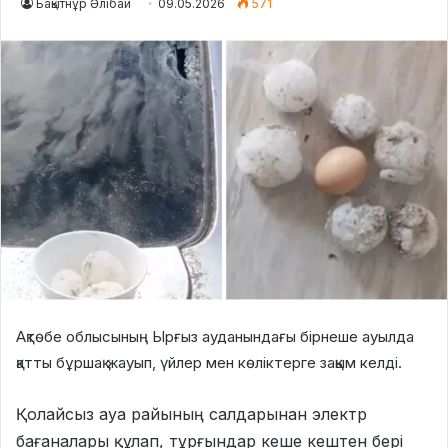
Бақытнұр Әлібай
09.05.2026
571
Ақтөбе облысының Ырғыз ауданындағы бірнеше ауылда
қатты бұршақ жауып, үйлер мен көліктерге зақым келді.
Қолайсыз ауа райының салдарынан электр
бағаналары құлап, тұрғындар кеше кештен бері