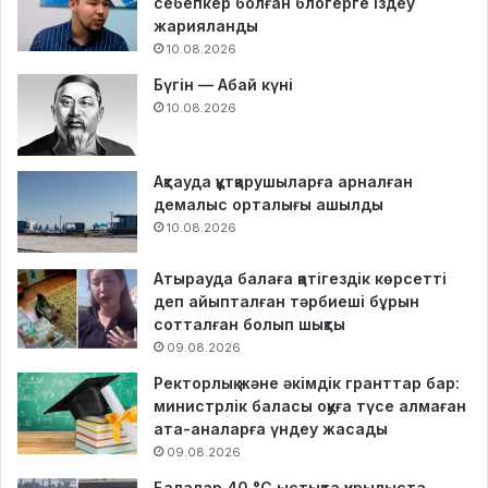
себепкер болған блогерге іздеу
жарияланды
10.08.2026
Бүгін — Абай күні
10.08.2026
Ақтауда құтқарушыларға арналған
демалыс орталығы ашылды
10.08.2026
Атырауда балаға қатігездік көрсетті
деп айыпталған тәрбиеші бұрын
сотталған болып шықты
09.08.2026
Ректорлық және әкімдік гранттар бар:
министрлік баласы оқуға түсе алмаған
ата-аналарға үндеу жасады
09.08.2026
Балалар 40 °C ыстықта құрылыста