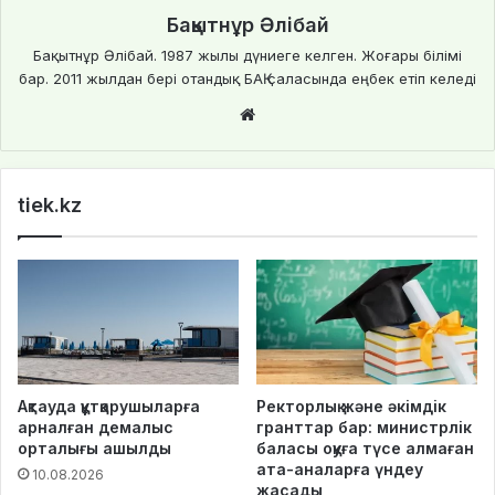
Бақытнұр Әлібай
Бақытнұр Әлібай. 1987 жылы дүниеге келген. Жоғары білімі
бар. 2011 жылдан бері отандық БАҚ саласында еңбек етіп келеді
We
bsi
te
tiek.kz
Ақтауда құтқарушыларға
Ректорлық және әкімдік
арналған демалыс
гранттар бар: министрлік
орталығы ашылды
баласы оқуға түсе алмаған
ата-аналарға үндеу
10.08.2026
жасады