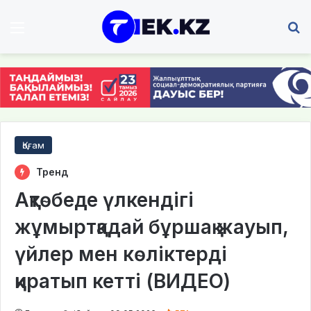
Мәзір
І
Қоғам
Тренд
Ақтөбеде үлкендігі
жұмыртқадай бұршақ жауып,
үйлер мен көліктерді
қиратып кетті (ВИДЕО)