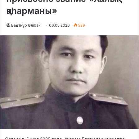
қаһарманы»
Бақытнұр Әлібай
06.05.2026
529