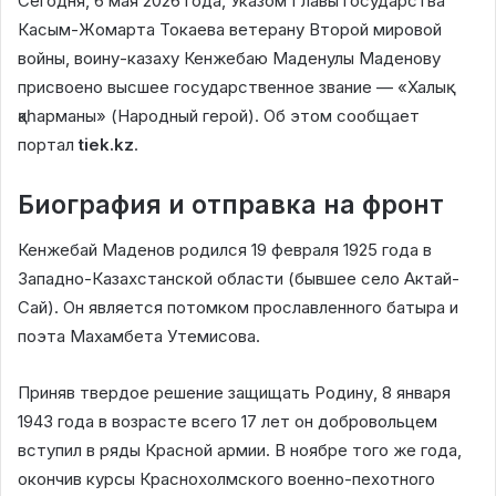
Сегодня, 6 мая 2026 года, Указом Главы государства
Касым-Жомарта Токаева ветерану Второй мировой
войны, воину-казаху Кенжебаю Маденулы Маденову
присвоено высшее государственное звание — «Халық
қаһарманы» (Народный герой). Об этом сообщает
портал
tiek.kz
.
Биография и отправка на фронт
Кенжебай Маденов родился 19 февраля 1925 года в
Западно-Казахстанской области (бывшее село Актай-
Сай). Он является потомком прославленного батыра и
поэта Махамбета Утемисова.
Приняв твердое решение защищать Родину, 8 января
1943 года в возрасте всего 17 лет он добровольцем
вступил в ряды Красной армии. В ноябре того же года,
окончив курсы Краснохолмского военно-пехотного