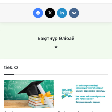
Facebook
X
LinkedIn
VKontakte
Бақытнұр Әлібай
We
bsi
te
tiek.kz