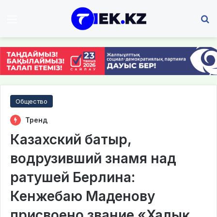
Мәзір
І
Общество
Тренд
Казахский батыр,
водрузивший знамя над
ратушей Берлина:
Кенжебаю Маденову
присвоено звание «Халық