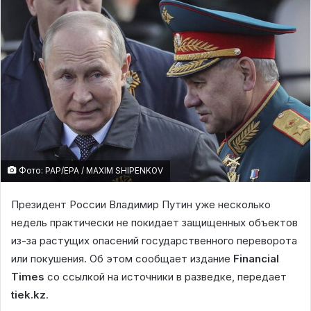
Фото: PAP/EPA / MAXIM SHIPENKOV
Президент России Владимир Путин уже несколько
недель практически не покидает защищенных объектов
из-за растущих опасений государственного переворота
или покушения. Об этом сообщает издание
Financial
Times
со ссылкой на источники в разведке, передает
tiek.kz
.