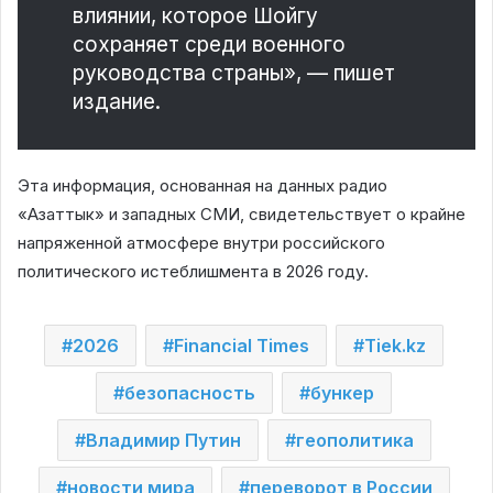
влиянии, которое Шойгу
сохраняет среди военного
руководства страны», — пишет
издание.
Эта информация, основанная на данных радио
«Азаттык» и западных СМИ, свидетельствует о крайне
напряженной атмосфере внутри российского
политического истеблишмента в 2026 году.
2026
Financial Times
Tiek.kz
безопасность
бункер
Владимир Путин
геополитика
новости мира
переворот в России