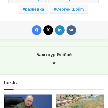
разведка
Сергей Шойгу
Facebook
X
LinkedIn
VKontakte
Бақытнұр Әлібай
We
bsi
te
tiek.kz