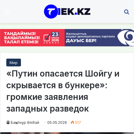
Мәзір
І
Мир
«Путин опасается Шойгу и
скрывается в бункере»:
громкие заявления
западных разведок
Бақытнұр Әлібай
05.05.2026
517