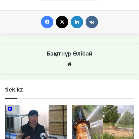
Facebook
X
LinkedIn
VKontakte
Бақытнұр Әлібай
We
bsi
te
tiek.kz