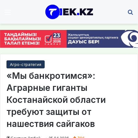
Мәзір
І
Агро-стратегия
«Мы банкротимся»:
Аграрные гиганты
Костанайской области
требуют защиты от
нашествия сайгаков