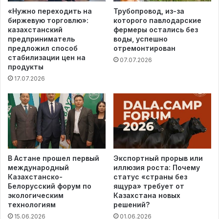
«Нужно переходить на
Трубопровод, из-за
биржевую торговлю»:
которого павлодарские
казахстанский
фермеры остались без
предприниматель
воды, успешно
предложил способ
отремонтирован
стабилизации цен на
07.07.2026
продукты
17.07.2026
В Астане прошел первый
Экспортный прорыв или
международный
иллюзия роста: Почему
Казахстанско-
статус «страны без
Белорусский форум по
ящура» требует от
экологическим
Казахстана новых
технологиям
решений?
15.06.2026
01.06.2026