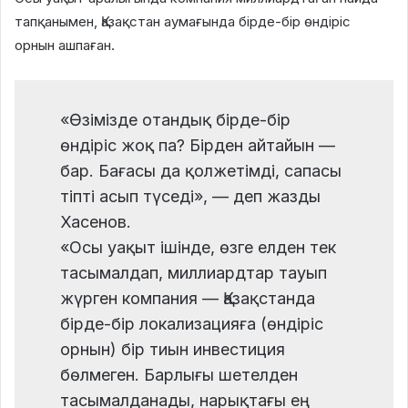
тапқанымен, Қазақстан аумағында бірде-бір өндіріс
орнын ашпаған.
«Өзімізде отандық бірде-бір
өндіріс жоқ па? Бірден айтайын —
бар. Бағасы да қолжетімді, сапасы
тіпті асып түседі», — деп жазды
Хасенов.
«Осы уақыт ішінде, өзге елден тек
тасымалдап, миллиардтар тауып
жүрген компания — Қазақстанда
бірде-бір локализацияға (өндіріс
орнын) бір тиын инвестиция
бөлмеген. Барлығы шетелден
тасымалданады, нарықтағы ең