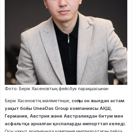
Фото: Берік Хасеновтың фейсбук парақшасынан
Берік Хасеновтің мәліметінше,
соңғы он жылдан астам
уақыт бойы UneeDas Group компаниясы АҚШ,
Германия, Австрия және Австралиядан битум мен
асфальтқа арналған қоспаларды импорттап келеді.
Осы уақыт аралығында компания миллиардтаған пайда