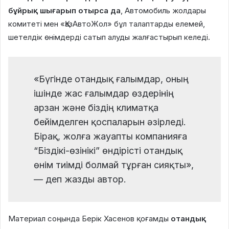
бұйрық шығарып отырса да
, Автомобиль жолдары
комитеті мен «ҚазАвтоЖол» бұл талаптарды елемей,
шетелдік өнімдерді сатып алуды жалғастырып келеді.
«Бүгінде отандық ғалымдар, оның
ішінде жас ғалымдар өздерінің
арзан және біздің климатқа
бейімделген қоспаларын әзірледі.
Бірақ, жолға жауапты компанияға
“Біздікі-өзінікі” өндірісті отандық
өнім тиімді болмай тұрған сияқты»,
— деп жазды автор.
Материал соңында Берік Хасенов қоғамды
отандық