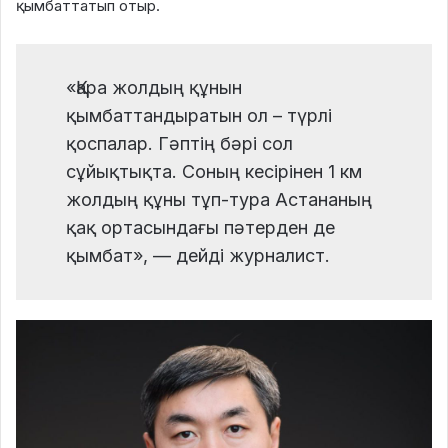
қымбаттатып отыр.
«Қара жолдың құнын
қымбаттандыратын ол – түрлі
қоспалар. Гәптің бәрі сол
сұйықтықта. Соның кесірінен 1 км
жолдың құны тұп-тура Астананың
қақ ортасындағы пәтерден де
қымбат», — дейді журналист.