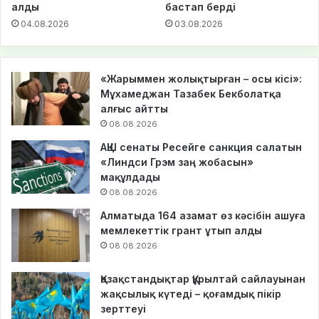
алды
бастап берді
04.08.2026
03.08.2026
«Жарыммен жолықтырған – осы кісі»:
Мұхамеджан Тазабек Бекболатқа
алғыс айтты
08.08.2026
АҚШ сенаты Ресейге санкция салатын
«Линдси Грэм заң жобасын»
мақұлдады
08.08.2026
Алматыда 164 азамат өз кәсібін ашуға
мемлекеттік грант ұтып алды
08.08.2026
Қазақстандықтар Құрылтай сайлауынан
жақсылық күтеді – қоғамдық пікір
зерттеуі