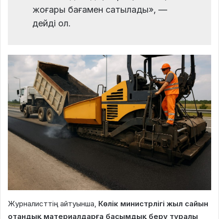
жоғары бағамен сатылады», —
дейді ол.
Журналисттің айтуынша,
Көлік министрлігі жыл сайын
отандық материалдарға басымдық беру туралы