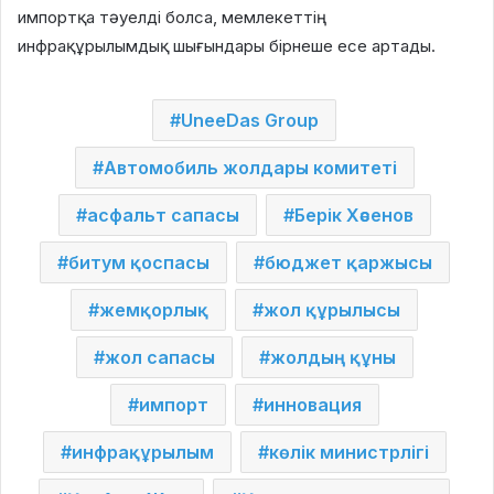
импортқа тәуелді болса, мемлекеттің
инфрақұрылымдық шығындары бірнеше есе артады.
UneeDas Group
Автомобиль жолдары комитеті
асфальт сапасы
Берік Хәсенов
битум қоспасы
бюджет қаржысы
жемқорлық
жол құрылысы
жол сапасы
жолдың құны
импорт
инновация
инфрақұрылым
көлік министрлігі