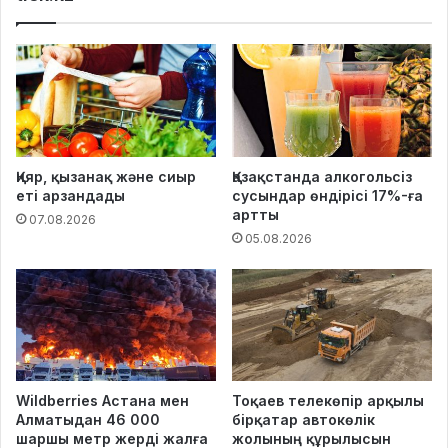
Қияр, қызанақ және сиыр
Қазақстанда алкогольсіз
еті арзандады
сусындар өндірісі 17%-ға
артты
07.08.2026
05.08.2026
Wildberries Астана мен
Тоқаев телекөпір арқылы
Алматыдан 46 000
бірқатар автокөлік
шаршы метр жерді жалға
жолының құрылысын