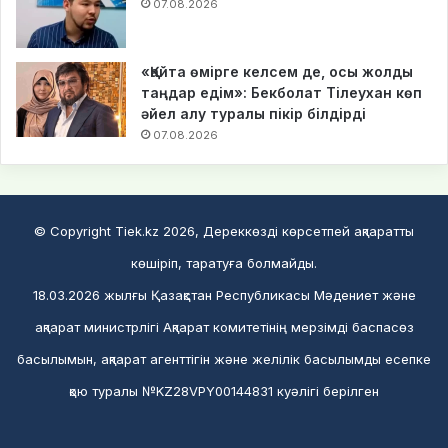
07.08.2026
«Қайта өмірге келсем де, осы жолды
таңдар едім»: Бекболат Тілеухан көп
әйел алу туралы пікір білдірді
07.08.2026
© Copyright Tiek.kz 2026, Дереккөзді көрсетпей ақпаратты
көшіріп, таратуға болмайды.
18.03.2026 жылғы Қазақстан Республикасы Мәдениет және
ақпарат министрлігі Ақпарат комитетінің мерзімді баспасөз
басылымын, ақпарат агенттігін және желілік басылымды есепке
қою туралы №KZ28VPY00144831 куәлігі берілген