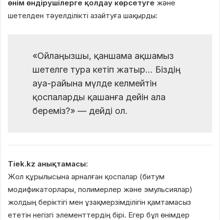
өнім өндірушілерге қолдау көрсетуге
және
шетелден тәуелділікті азайтуға шақырды:
«Ойлаңызшы, қаншама ақшамыз
шетелге тура кетіп жатыр… Біздің
ауа-райына мүлде келмейтін
қоспаларды қашанға дейін ала
береміз?» — дейді ол.
Tiek.kz анықтамасы:
Жол құрылысына арналған қоспалар (битум
модификаторлары, полимерлер және эмульсиялар)
жолдың беріктігі мен ұзақмерзімділігін қамтамасыз
ететін негізгі элементтердің бірі. Егер бұл өнімдер