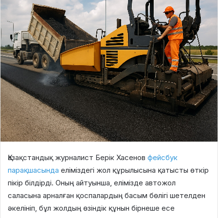
Қазақстандық журналист Берік Хасенов
фейсбук
парақшасында
еліміздегі жол құрылысына қатысты өткір
пікір білдірді. Оның айтуынша, елімізде автожол
саласына арналған қоспалардың басым бөлігі шетелден
әкелініп, бұл жолдың өзіндік құнын бірнеше есе