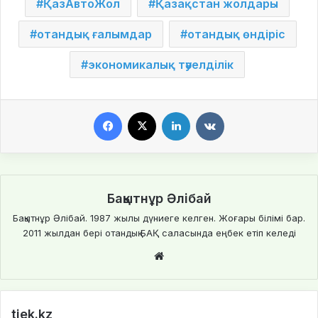
ҚазАвтоЖол
Қазақстан жолдары
отандық ғалымдар
отандық өндіріс
экономикалық тәуелділік
Facebook
X
LinkedIn
VKontakte
Бақытнұр Әлібай
Бақытнұр Әлібай. 1987 жылы дүниеге келген. Жоғары білімі бар.
2011 жылдан бері отандық БАҚ саласында еңбек етіп келеді
Website
tiek.kz