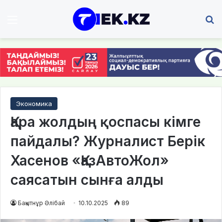
Мәзір
І
Экономика
Қара жолдың қоспасы кімге
пайдалы? Журналист Берік
Хасенов «ҚазАвтоЖол»
саясатын сынға алды
Бақытнұр Әлібай
10.10.2025
89