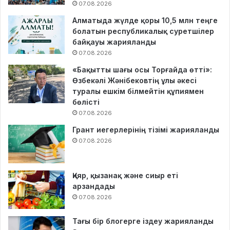
07.08.2026
Алматыда жүлде қоры 10,5 млн теңге
болатын республикалық суретшілер
байқауы жарияланды
07.08.2026
«Бақытты шағы осы Торғайда өтті»:
Өзбекәлі Жәнібековтің ұлы әкесі
туралы ешкім білмейтін құпиямен
бөлісті
07.08.2026
Грант иегерлерінің тізімі жарияланды
07.08.2026
Қияр, қызанақ және сиыр еті
арзандады
07.08.2026
Тағы бір блогерге іздеу жарияланды