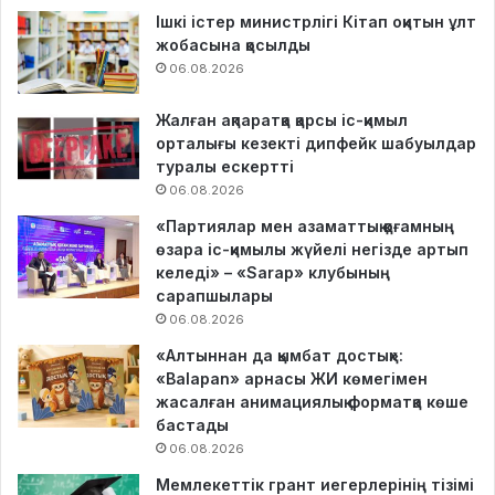
Ішкі істер министрлігі Кітап оқитын ұлт
жобасына қосылды
06.08.2026
Жалған ақпаратқа қарсы іс-қимыл
орталығы кезекті дипфейк шабуылдар
туралы ескертті
06.08.2026
«Партиялар мен азаматтық қоғамның
өзара іс-қимылы жүйелі негізде артып
келеді» – «Sarap» клубының
сарапшылары
06.08.2026
«Алтыннан да қымбат достық»:
«Balapan» арнасы ЖИ көмегімен
жасалған анимациялық форматқа көше
бастады
06.08.2026
Мемлекеттік грант иегерлерінің тізімі