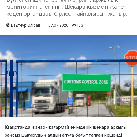
мониторинг агенттігі, Шекара қызметі және
кеден органдары бірлесіп айналысып жатыр.
Бақытнұр Әлібай
07.07.2026
133
Қазақстанда жанар-жағармай өнімдерін шекара арқылы
заңсыз шығарудың алдын алуға бағытталған кешенді