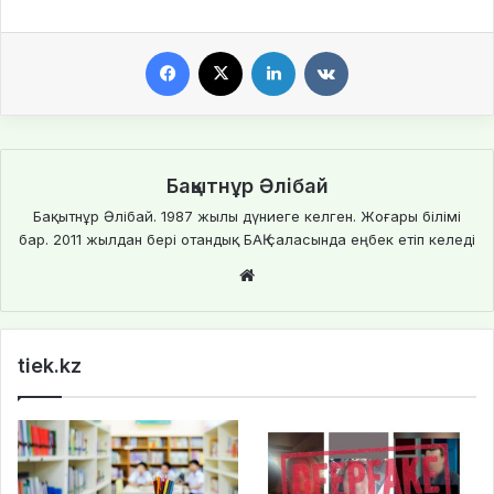
Facebook
X
LinkedIn
VKontakte
Бақытнұр Әлібай
Бақытнұр Әлібай. 1987 жылы дүниеге келген. Жоғары білімі
бар. 2011 жылдан бері отандық БАҚ саласында еңбек етіп келеді
We
bsi
te
tiek.kz