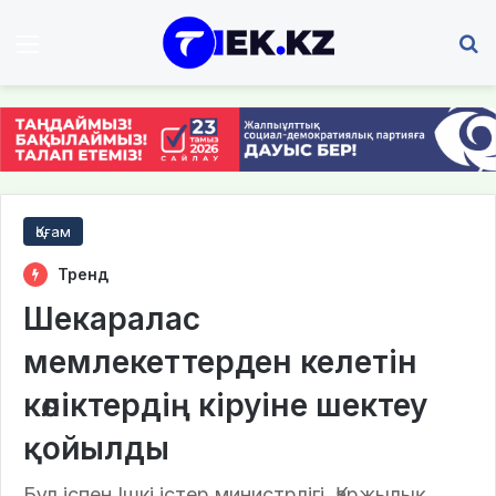
Мәзір
І
Қоғам
Тренд
Шекаралас
мемлекеттерден келетін
көліктердің кіруіне шектеу
қойылды
Бұл іспен Ішкі істер министрлігі, Қаржылық