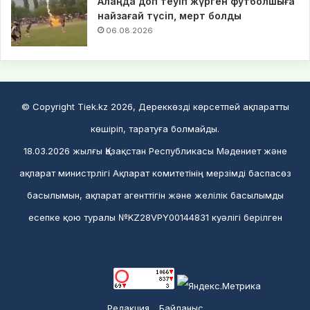
Алаңда доп теуіп жүрген футболшыға
найзағай түсіп, мерт болды
06.08.2026
© Copyright Tiek.kz 2026, Дереккөзді көрсетпей ақпаратты
көшіріп, таратуға болмайды.
18.03.2026 жылғы Қазақстан Республикасы Мәдениет және
ақпарат министрлігі Ақпарат комитетінің мерзімді баспасөз
басылымын, ақпарат агенттігін және желілік басылымды
есепке қою туралы №KZ28VPY00144831 куәлігі берілген
Редакция
Байланыс