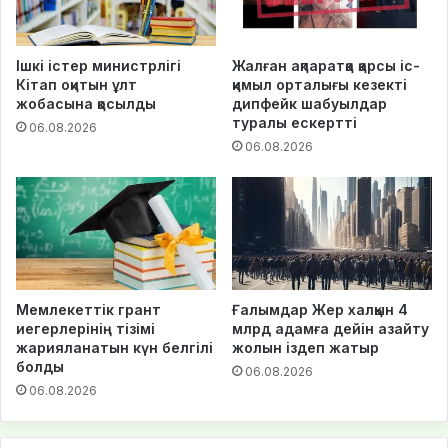
Ішкі істер министрлігі
Жалған ақпаратқа қарсы іс-
Кітап оқитын ұлт
қимыл орталығы кезекті
жобасына қосылды
дипфейк шабуылдар
туралы ескертті
06.08.2026
06.08.2026
Мемлекеттік грант
Ғалымдар Жер халқын 4
иегерлерінің тізімі
млрд адамға дейін азайту
жарияланатын күн белгілі
жолын іздеп жатыр
болды
06.08.2026
06.08.2026