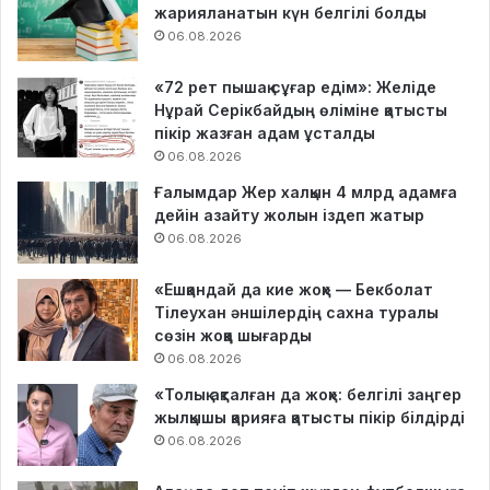
жарияланатын күн белгілі болды
06.08.2026
«72 рет пышақ сұғар едім»: Желіде
Нұрай Серікбайдың өліміне қатысты
пікір жазған адам ұсталды
06.08.2026
Ғалымдар Жер халқын 4 млрд адамға
дейін азайту жолын іздеп жатыр
06.08.2026
«Ешқандай да кие жоқ» — Бекболат
Тілеухан әншілердің сахна туралы
сөзін жоққа шығарды
06.08.2026
«Толық ақталған да жоқ»: белгілі заңгер
жылқышы қарияға қатысты пікір білдірді
06.08.2026