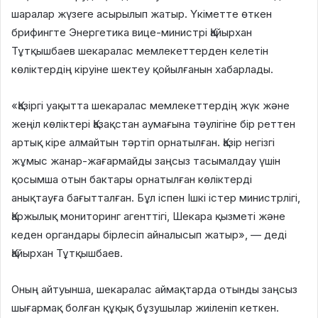
шаралар жүзеге асырылып жатыр. Үкіметте өткен
брифингте Энергетика вице-министрі Қайырхан
Тұтқышбаев шекаралас мемлекеттерден келетін
көліктердің кіруіне шектеу қойылғанын хабарлады.
«Қазіргі уақытта шекаралас мемлекеттердің жүк және
жеңіл көліктері Қазақстан аумағына тәулігіне бір реттен
артық кіре алмайтын тәртіп орнатылған. Қазір негізгі
жұмыс жанар-жағармайды заңсыз тасымалдау үшін
қосымша отын бактары орнатылған көліктерді
анықтауға бағытталған. Бұл іспен Ішкі істер министрлігі,
Қаржылық мониторинг агенттігі, Шекара қызметі және
кеден органдары бірлесіп айналысып жатыр», — деді
Қайырхан Тұтқышбаев.
Оның айтуынша, шекаралас аймақтарда отынды заңсыз
шығармақ болған құқық бұзушылар жиіленіп кеткен.