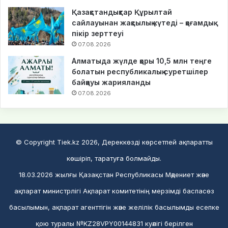
Қазақстандықтар Құрылтай
сайлауынан жақсылық күтеді – қоғамдық
пікір зерттеуі
07.08.2026
Алматыда жүлде қоры 10,5 млн теңге
болатын республикалық суретшілер
байқауы жарияланды
07.08.2026
© Copyright Tiek.kz 2026, Дереккөзді көрсетпей ақпаратты
көшіріп, таратуға болмайды.
18.03.2026 жылғы Қазақстан Республикасы Мәдениет және
ақпарат министрлігі Ақпарат комитетінің мерзімді баспасөз
басылымын, ақпарат агенттігін және желілік басылымды есепке
қою туралы №KZ28VPY00144831 куәлігі берілген