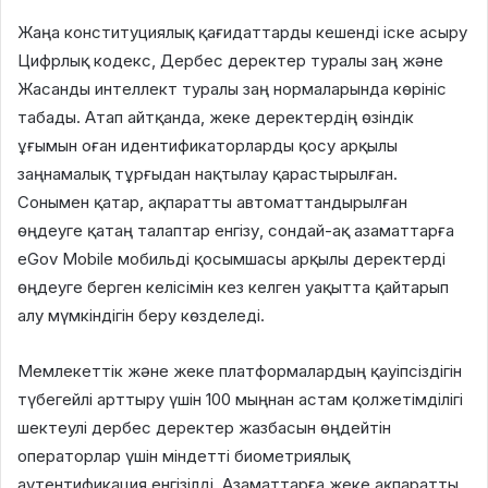
Жаңа конституциялық қағидаттарды кешенді іске асыру
Цифрлық кодекс, Дербес деректер туралы заң және
Жасанды интеллект туралы заң нормаларында көрініс
табады. Атап айтқанда, жеке деректердің өзіндік
ұғымын оған идентификаторларды қосу арқылы
заңнамалық тұрғыдан нақтылау қарастырылған.
Сонымен қатар, ақпаратты автоматтандырылған
өңдеуге қатаң талаптар енгізу, сондай-ақ азаматтарға
eGov Mobile мобильді қосымшасы арқылы деректерді
өңдеуге берген келісімін кез келген уақытта қайтарып
алу мүмкіндігін беру көзделеді.
Мемлекеттік және жеке платформалардың қауіпсіздігін
түбегейлі арттыру үшін 100 мыңнан астам қолжетімділігі
шектеулі дербес деректер жазбасын өңдейтін
операторлар үшін міндетті биометриялық
аутентификация енгізілді. Азаматтарға жеке ақпаратты