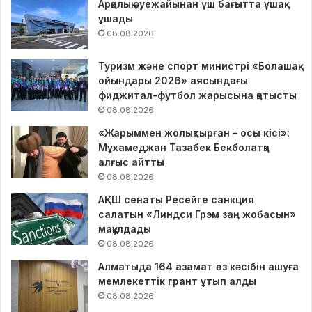
Арқалық әуежайынан үш бағытта ұшақ
ұшады
08.08.2026
Туризм және спорт министрі «Болашақ
ойындары 2026» аясындағы
фиджитал-футбол жарысына қатысты
08.08.2026
«Жарыммен жолықтырған – осы кісі»:
Мұхамеджан Тазабек Бекболатқа
алғыс айтты
08.08.2026
АҚШ сенаты Ресейге санкция
салатын «Линдси Грэм заң жобасын»
мақұлдады
08.08.2026
Алматыда 164 азамат өз кәсібін ашуға
мемлекеттік грант ұтып алды
08.08.2026