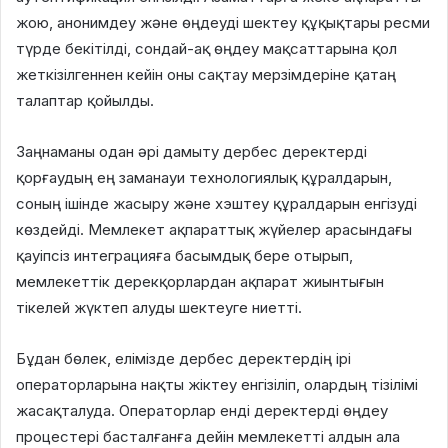
жою, анонимдеу және өңдеуді шектеу құқықтары ресми
түрде бекітілді, сондай-ақ өңдеу мақсаттарына қол
жеткізілгеннен кейін оны сақтау мерзімдеріне қатаң
талаптар қойылды.
Заңнаманы одан әрі дамыту дербес деректерді
қорғаудың ең заманауи технологиялық құралдарын,
соның ішінде жасыру және хэштеу құралдарын енгізуді
көздейді. Мемлекет ақпараттық жүйелер арасындағы
қауіпсіз интеграцияға басымдық бере отырып,
мемлекеттік дерекқорлардан ақпарат жиынтығын
тікелей жүктеп алуды шектеуге ниетті.
Бұдан бөлек, елімізде дербес деректердің ірі
операторларына нақты жіктеу енгізіліп, олардың тізілімі
жасақталуда. Операторлар енді деректерді өңдеу
процестері басталғанға дейін мемлекетті алдын ала