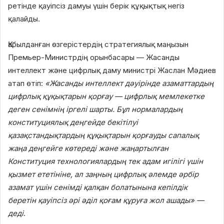
ретінде қауіпсіз дамуы үшін берік құқықтық негіз
қалайды.
Қабылданған өзгерістердің стратегиялық маңызын
Премьер-Министрдің орынбасары — Жасанды
интеллект және цифрлық даму министрі Жаслан Мәдиев
атап өтіп:
«Жасанды интеллект дәуірінде азаматтардың
цифрлық құқықтарын қорғау — цифрлық мемлекетке
деген сенімнің іргелі шарты. Бұл нормалардың
конституциялық деңгейде бекітілуі
қазақстандықтардың құқықтарын қорғауды сапалық
жаңа деңгейге көтереді және жаңартылған
Конституция технологиялардың тек адам игілігі үшін
қызмет ететініне, ал заңның цифрлық әлемде әрбір
азамат үшін сенімді қалқан болатынына кепілдік
беретін қауіпсіз әрі әділ қоғам құруға жол ашады» —
деді
.