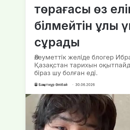
төрағасы өз елі
білмейтін ұлы ү
сұрады
Әлеуметтік желіде блогер Иб
Қазақстан тарихын оқытпайд
біраз шу болған еді.
Бақытнұр Әлібай
30.06.2026