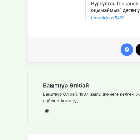
Facebook
Бақытнұр Әлібай
Бақытнұр Әлібай. 1987 жылы дүниеге келген. Ж
еңбек етіп келеді
We
bsi
te