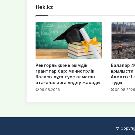
tiek.kz
Ректорлық және әкімдік
Балалар 4
гранттар бар: министрлік
құрылыста
баласы оқуға түсе алмаған
Алматы-1 
ата-аналарға үндеу жасады
туды
09.08.2026
09.08.202
© Copyrig