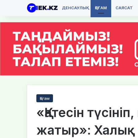
ДЕНСАУЛЫҚ
ҚОҒАМ
САЯСАТ
Қоғам
«Қатесін түсініп
жатыр»: Халық