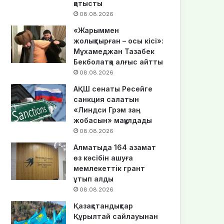
қатысты
08.08.2026
«Жарыммен
жолықтырған – осы кісі»:
Мұхамеджан Тазабек
Бекболатқа алғыс айтты
08.08.2026
АҚШ сенаты Ресейге
санкция салатын
«Линдси Грэм заң
жобасын» мақұлдады
08.08.2026
Алматыда 164 азамат
өз кәсібін ашуға
мемлекеттік грант
ұтып алды
08.08.2026
Қазақстандықтар
Құрылтай сайлауынан