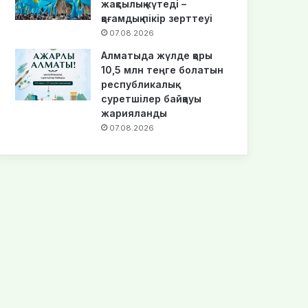
жақсылық күтеді –
қоғамдық пікір зерттеуі
07.08.2026
Алматыда жүлде қоры
10,5 млн теңге болатын
республикалық
суретшілер байқауы
жарияланды
07.08.2026