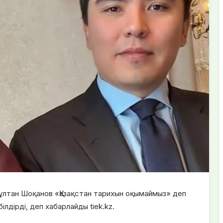
ұлтан Шоқанов «Қазақстан тарихын оқымаймыз» деп
лдірді, деп хабарлайды tiek.kz.