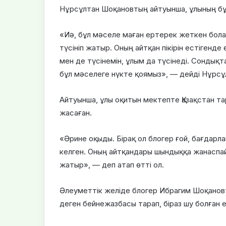
Нұрсұлтан Шоқановтың айтуынша, ұлының бұл с
«Иә, бұл мәселе маған ертерек жеткен болат
түсініп жатыр. Оның айтқан пікірін естігенде 
мен де түсінемін, ұлым да түсінеді. Сондықт
бұл мәселеге нүкте қоямыз», — дейді Нұрсұ
Айтуынша, ұлы оқитын мектепте Қазақстан та
жасаған.
«Әрине оқыды. Бірақ ол блогер ғой, бағдарл
келген. Оның айтқандары шындыққа жанаспайды.
жатыр», — деп атап өтті ол.
Әлеуметтік желіде блогер Ибрагим Шоқановт
деген бейнежазбасы тарап, біраз шу болған е