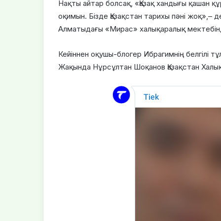
Нақты айтар болсақ, «Қазақ хандығы қашан 
оқимын. Бізде Қазақстан тарихы пәні жоқ»,– 
Алматыдағы «Мирас» халықаралық мектебінд
Кейіннен оқушы-блогер Ибрагимнің белгілі тұ
Жақында Нұрсұлтан Шоқанов Қазақстан Халы