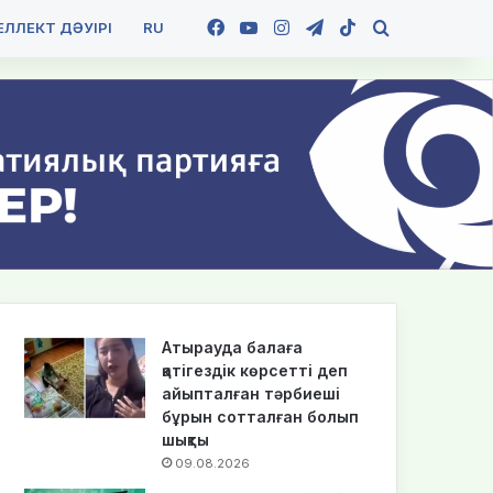
Facebook
YouTube
Instagram
Telegram
TikTok
Іздеу
ЛЛЕКТ ДӘУІРІ
RU
Атырауда балаға
қатігездік көрсетті деп
айыпталған тәрбиеші
бұрын сотталған болып
шықты
09.08.2026