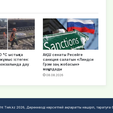
0 °C ыстықта
АҚШ сенаты Ресейге
 жұмыс істеген:
санкция салатын «Линдси
вокзалында дау
Грэм заң жобасын»
мақұлдады
6
08.08.2026
ht Tiek.kz 2026, Дереккөзді көрсетпей ақпаратты көшіріп, таратуға