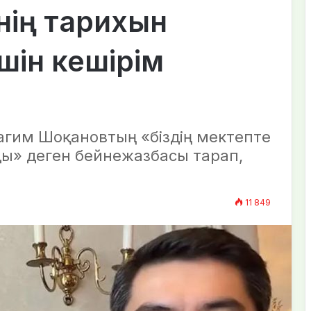
нің тарихын
шін кешірім
рагим Шоқановтың «біздің мектепте
ы» деген бейнежазбасы тарап,
11 849