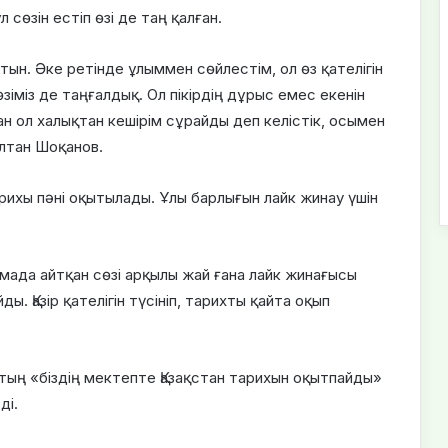
өзін естіп өзі де таң қалған.
ын. Әке ретінде ұлыммен сөйлестім, ол өз қателігін
өзіміз де таңғалдық. Ол пікірдің дұрыс емес екенін
ан ол халықтан кешірім сұрайды деп келістік, осымен
лтан Шоқанов.
рихы пәні оқытылады. Ұлы барлығын лайк жинау үшін
амада айтқан сөзі арқылы жай ғана лайк жинағысы
 Қазір қателігін түсініп, тарихты қайта оқып
ың «біздің мектепте Қазақстан тарихын оқытпайды»
ді.