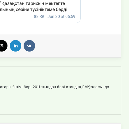
X
LinkedIn
VKontakte
оғары білімі бар. 2011 жылдан бері отандық БАҚ саласында