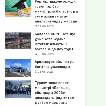
Ректорлық және әкімдік
гранттар бар:
министрлік баласы оқуға
түсе алмаған ата-
аналарға үндеу жасады
09.08.2026
Балалар 40 °C ыстықта
құрылыста жұмыс
істеген: Алматы-1
вокзалында дау туды
09.08.2026
Арқалық әуежайынан үш
бағытта ұшақ ұшады
08.08.2026
Туризм және спорт
министрі «Болашақ
ойындары 2026»
аясындағы фиджитал-
футбол жарысына