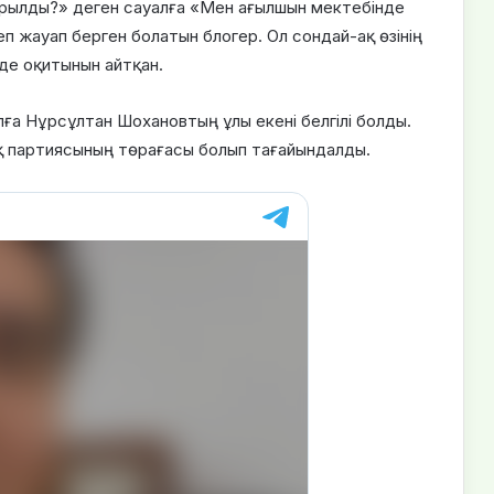
құрылды?» деген сауалға «Мен ағылшын мектебінде
деп жауап берген болатын блогер. Ол сондай-ақ өзінің
е оқитынын айтқан.
лға Нұрсұлтан Шохановтың ұлы екені белгілі болды.
қ партиясының төрағасы болып тағайындалды.