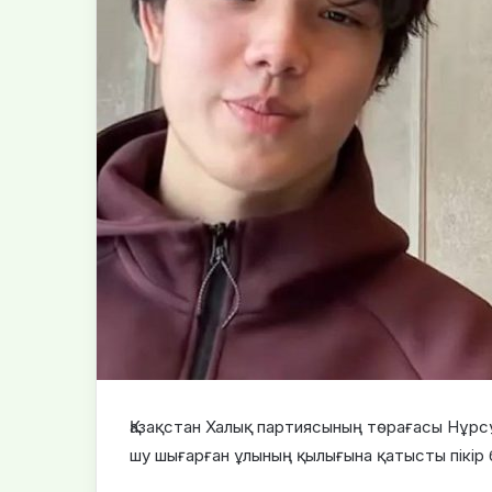
Қазақстан Халық партиясының төрағасы Нұрс
шу шығарған ұлының қылығына қатысты пікір бі