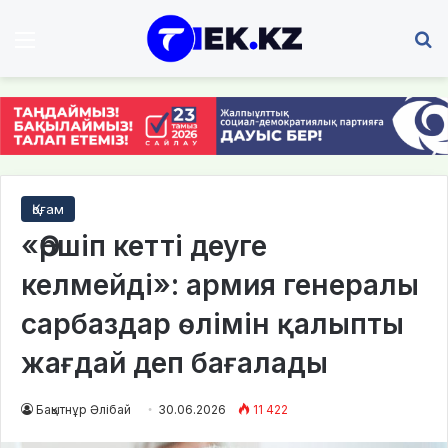
Мәзір
І
Қоғам
«Өршіп кетті деуге
келмейді»: армия генералы
сарбаздар өлімін қалыпты
жағдай деп бағалады
Бақытнұр Әлібай
30.06.2026
11 422