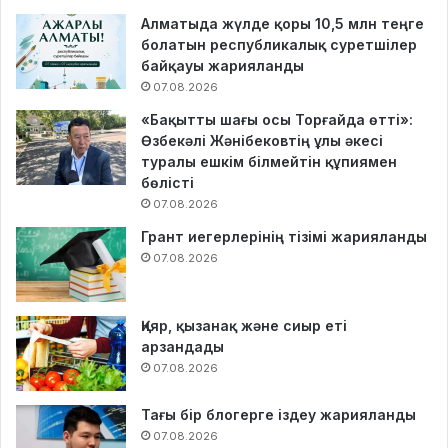
Алматыда жүлде қоры 10,5 млн теңге
болатын республикалық суретшілер
байқауы жарияланды
07.08.2026
«Бақытты шағы осы Торғайда өтті»:
Өзбекәлі Жәнібековтің ұлы әкесі
туралы ешкім білмейтін құпиямен
бөлісті
07.08.2026
Грант иегерлерінің тізімі жарияланды
07.08.2026
Қияр, қызанақ және сиыр еті
арзандады
07.08.2026
Тағы бір блогерге іздеу жарияланды
07.08.2026