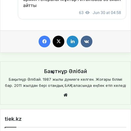
Facebook
X
LinkedIn
VKontakte
Бақытнұр Әлібай
Бақытнұр Әлібай. 1987 жылы дүниеге келген. Жоғары білімі
бар. 2011 жылдан бері отандық БАҚ саласында еңбек етіп келеді
We
bsi
te
tiek.kz