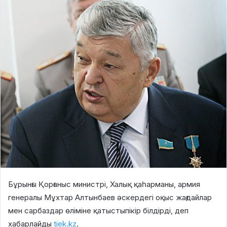
Бұрынғы Қорғаныс министрі, Халық қаһарманы, армия
генералы Мұхтар Алтынбаев әскердегі оқыс жағдайлар
мен сарбаздар өліміне қатыстыпікір білдірді, деп
хабарлайды
tiek.kz
.