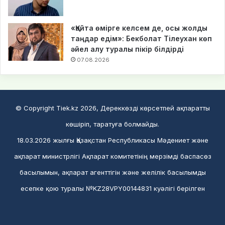
«Қайта өмірге келсем де, осы жолды
таңдар едім»: Бекболат Тілеухан көп
әйел алу туралы пікір білдірді
07.08.2026
© Copyright Tiek.kz 2026, Дереккөзді көрсетпей ақпаратты
көшіріп, таратуға болмайды.
18.03.2026 жылғы Қазақстан Республикасы Мәдениет және
ақпарат министрлігі Ақпарат комитетінің мерзімді баспасөз
басылымын, ақпарат агенттігін және желілік басылымды
есепке қою туралы №KZ28VPY00144831 куәлігі берілген