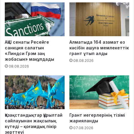
АҚШ сенаты Ресейге
Алматыда 164 азамат өз
санкция салатын
кәсібін ашуға мемлекеттік
«Линдси Грэм заң
грант ұтып алды
жобасын» мақұлдады
08.08.2026
08.08.2026
Қазақстандықтар Құрылтай
Грант иегерлерінің тізімі
сайлауынан жақсылық
жарияланды
күтеді – қоғамдық пікір
07.08.2026
зерттеуі