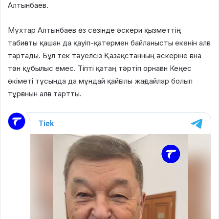
Алтынбаев.
Мұхтар Алтынбаев өз сөзінде әскери қызметтің
табиғаты қашан да қауіп-қатермен байланысты екенін алға
тартады. Бұл тек тәуелсіз Қазақстанның әскеріне ғана
тән құбылыс емес. Тіпті қатаң тәртіп орнаған Кеңес
өкіметі тұсында да мұндай қайғылы жағдайлар болып
тұрғанын алға тартты.