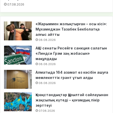
07.08.2026
«Жарыммен жолықтырған – осы кісі»:
Мұхамеджан Тазабек Бекболатқа
алғыс айтты
08.08.2026
АҚШ сенаты Ресейге санкция салатын
«Линдси Грэм заң жобасын»
мақұлдады
08.08.2026
Алматыда 164 азамат өз кәсібін ашуға
мемлекеттік грант ұтып алды
08.08.2026
Қазақстандықтар Құрылтай сайлауынан
жақсылық күтеді – қоғамдық пікір
зерттеуі
07.08.2026