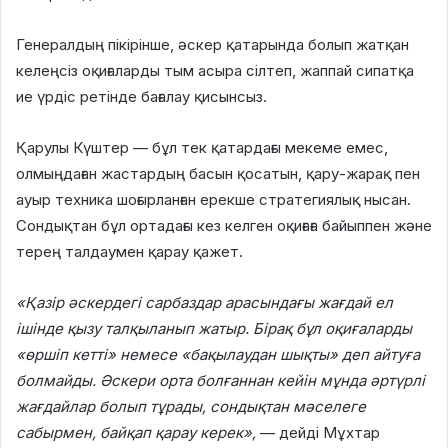
Генералдың пікірінше, әскер қатарында болып жатқан
келеңсіз оқиғаларды тым асыра сілтеп, жаппай сипатқа
ие үрдіс ретінде бағалау қисынсыз.
Қарулы Күштер — бұл тек қатардағы мекеме емес,
олмыңдаған жастардың басын қосатын, қару-жарақ пен
ауыр техника шоғырланған ерекше стратегиялық нысан.
Сондықтан бұл ортадағы кез келген оқиғаға байыппен және
терең талдаумен қарау қажет.
«Қазір әскердегі сарбаздар арасындағы жағдай ел
ішінде қызу талқыланып жатыр. Бірақ бұл оқиғаларды
«өршіп кетті» немесе «бақылаудан шықты» деп айтуға
болмайды. Әскери орта болғаннан кейін мұнда әртүрлі
жағдайлар болып тұрады, сондықтан мәселеге
сабырмен, байқап қарау керек»,
— дейді Мұхтар