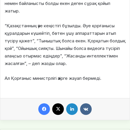
немен байланысты болды екен деген сұрақ қойып
жатыр.
“Қазақстанның әуе кеңістігі бұзылды. Әуе қорғанысы
құралдарын күшейтіп, бөтен ұшу аппараттарын атып
түсіру қажет”, “Тыныштық болса екен. Қорқатын болдық
қой”, “Ойыншық сияқты. Шынайы болса видеоға түсіріп
алаңсыз отырмас едіңдер”, “Жасанды интеллектімен
жасалған”, – деп жазды олар.
Ал Қорғаныс министрлігі әзірге жауап бермеді.
Facebook
X
LinkedIn
VKontakte