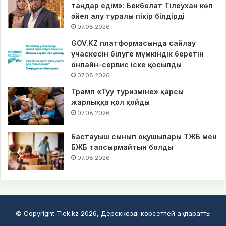
таңдар едім»: Бекболат Тілеухан көп
әйел алу туралы пікір білдірді
07.08.2026
GOV.KZ платформасында сайлау
учаскесін білуге мүмкіндік беретін
онлайн-сервис іске қосылды
07.08.2026
Трамп «Туу туризміне» қарсы
жарлыққа қол қойды
07.08.2026
Бастауыш сынып оқушылары ТЖБ мен
БЖБ тапсырмайтын болды
07.08.2026
© Copyright Tiek.kz 2026, Дереккөзді көрсетпей ақпаратты