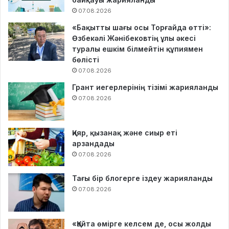
07.08.2026
«Бақытты шағы осы Торғайда өтті»:
Өзбекәлі Жәнібековтің ұлы әкесі
туралы ешкім білмейтін құпиямен
бөлісті
07.08.2026
Грант иегерлерінің тізімі жарияланды
07.08.2026
Қияр, қызанақ және сиыр еті
арзандады
07.08.2026
Тағы бір блогерге іздеу жарияланды
07.08.2026
«Қайта өмірге келсем де, осы жолды