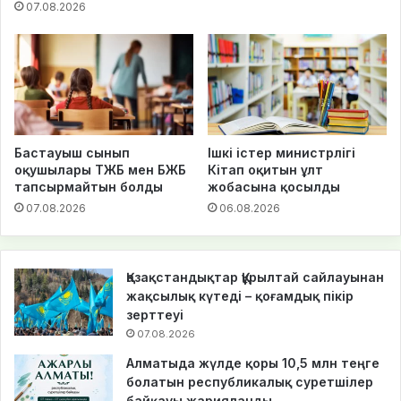
07.08.2026
Бастауыш сынып
Ішкі істер министрлігі
оқушылары ТЖБ мен БЖБ
Кітап оқитын ұлт
тапсырмайтын болды
жобасына қосылды
07.08.2026
06.08.2026
Қазақстандықтар Құрылтай сайлауынан
жақсылық күтеді – қоғамдық пікір
зерттеуі
07.08.2026
Алматыда жүлде қоры 10,5 млн теңге
болатын республикалық суретшілер
байқауы жарияланды