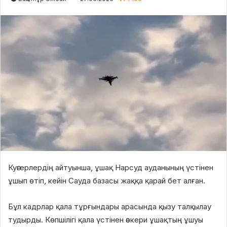
Куәгерлердің айтуынша, ұшақ Нарсуд ауданының үстінен
ұшып өтіп, кейін Сауда базасы жаққа қарай бет алған.
Бұл кадрлар қала тұрғындары арасында қызу талқылау
тудырды. Көпшілігі қала үстінен әскери ұшақтың ұшуы