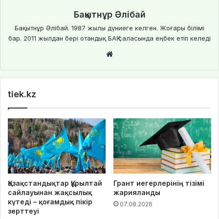
Бақытнұр Әлібай
Бақытнұр Әлібай. 1987 жылы дүниеге келген. Жоғары білімі
бар. 2011 жылдан бері отандық БАҚ саласында еңбек етіп келеді
We
bsi
te
tiek.kz
Қазақстандықтар Құрылтай
Грант иегерлерінің тізімі
сайлауынан жақсылық
жарияланды
күтеді – қоғамдық пікір
07.08.2026
зерттеуі