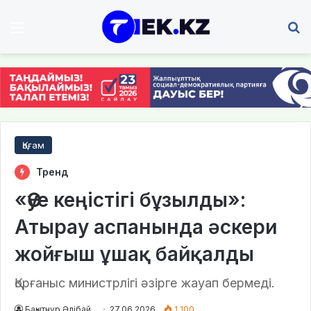
Мәзір
І
Қоғам
Тренд
«Әуе кеңістігі бұзылды»:
Атырау аспанында әскери
жойғыш ұшақ байқалды
Қорғаныс министрлігі әзірге жауап бермеді.
Бақытнұр Әлібай
27.06.2026
1 100