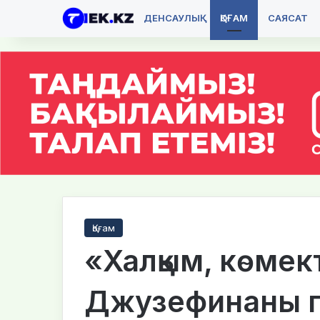
ДЕНСАУЛЫҚ
ҚОҒАМ
САЯСАТ
Қоғам
«Халқым, көмек
Джузефинаны п