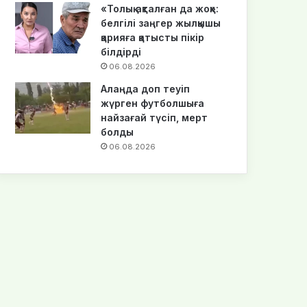
«Толық ақталған да жоқ»:
белгілі заңгер жылқышы
қарияға қатысты пікір
білдірді
06.08.2026
Алаңда доп теуіп
жүрген футболшыға
найзағай түсіп, мерт
болды
06.08.2026