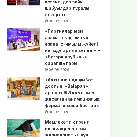
кезекті дипфейк
шабуылдар туралы
ескертті
06.08.2026
«Партиялар мен
азаматтық қоғамның
өзара іс-қимылы жүйелі
негізде артып келеді» –
«Sarap» клубының
сарапшылары
06.08.2026
«Алтыннан да қымбат
достық»: «Balapan»
арнасы ЖИ көмегімен
жасалған анимациялық
форматқа көше бастады
06.08.2026
Мемлекеттік грант
иегерлерінің тізімі
жарияланатын күн