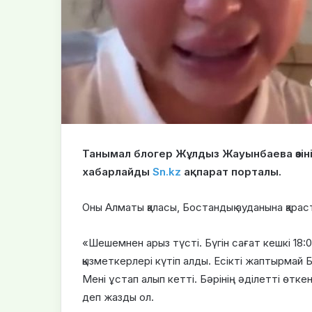
Танымал блогер Жұлдыз Жауынбаева өзіні
хабарлайды
Sn.kz
ақпарат порталы.
Оны Алматы қаласы, Бостандық ауданына қарас
«Шешемнен арыз түсті. Бүгін сағат кешкі 18
қызметкерлері күтіп алды. Есікті жаптырмай 
Мені ұстап алып кетті. Бәрінің әділетті өткен
деп жазды ол.