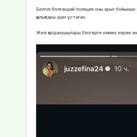
Белгілі болғандай полиция оны арыз бойынша
қылықтары үшін ұстаған.
Желі қолданушылары блогерге көмек керек ек