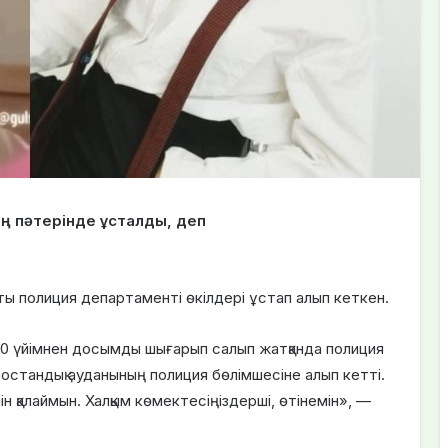
ң пәтерінде ұсталды, деп
ты полиция департаменті өкілдері ұстап алып кеткен.
:00 үйімнен досымды шығарып салып жатқанда полиция
Бостандық ауданының полиция бөлімшесіне алып кетті.
ін қалаймын. Халқым көмектесіңіздерші, өтінемін», —