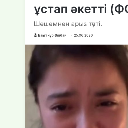
ұстап әкетті (
Шешемнен арыз түсті.
Бақытнұр Әлібай
25.06.2026