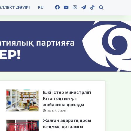
Facebook
YouTube
Instagram
Telegram
TikTok
Іздеу
ЛЛЕКТ ДӘУІРІ
RU
Ішкі істер министрлігі
Кітап оқитын ұлт
жобасына қосылды
06.08.2026
Жалған ақпаратқа қарсы
іс-қимыл орталығы