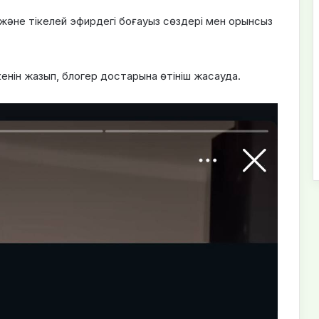
 және тікелей эфирдегі боғауыз сөздері мен орынсыз
енін жазып, блогер достарына өтініш жасауда.