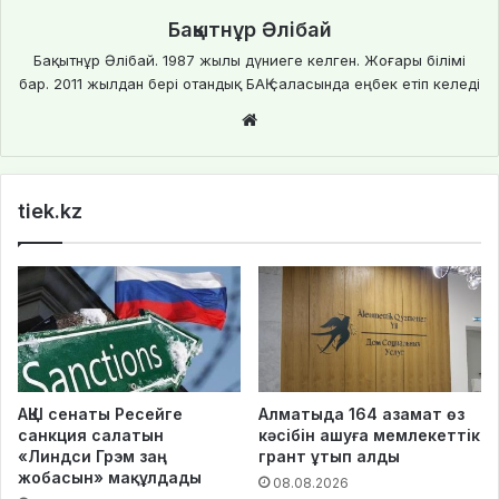
Бақытнұр Әлібай
Бақытнұр Әлібай. 1987 жылы дүниеге келген. Жоғары білімі
бар. 2011 жылдан бері отандық БАҚ саласында еңбек етіп келеді
We
bsi
te
tiek.kz
АҚШ сенаты Ресейге
Алматыда 164 азамат өз
санкция салатын
кәсібін ашуға мемлекеттік
«Линдси Грэм заң
грант ұтып алды
жобасын» мақұлдады
08.08.2026