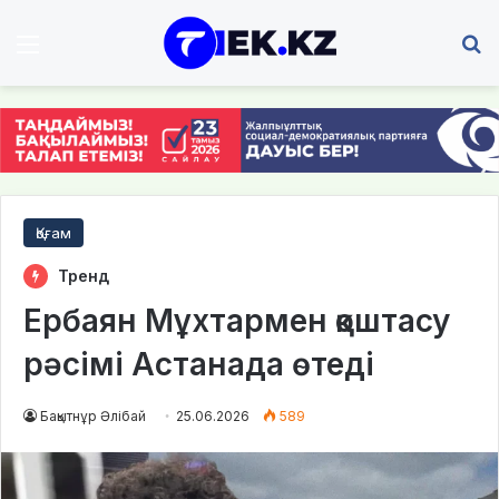
Мәзір
І
Қоғам
Тренд
Ербаян Мұхтармен қоштасу
рәсімі Астанада өтеді
Бақытнұр Әлібай
25.06.2026
589