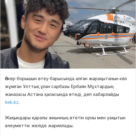
Әскер борышын өтеу барысында алған жарақытанын көз
жұмған Ұлттық ұлан сарбазы Ербаян Мұхтардың
жаназасы Астана қаласында өтеді, деп хабарлайды
tiek.kz
.
Жақындары қаралы жиынның өтетін орны мен уақытын
әлеуметтік желіде жариялады.