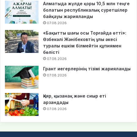
Алматыда жүлде қоры 10,5 млн теңге
болатын республикалық суретшілер
байқауы жарияланды
07.08.2026
«Бақытты шағы осы Торғайда өтті»:
Өзбекәлі Жәнібековтің ұлы әкесі
туралы ешкім білмейтін құпиямен
бөлісті
07.08.2026
Грант иегерлерінің тізімі жарияланды
07.08.2026
Қияр, қызанақ және сиыр еті
арзандады
07.08.2026