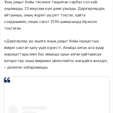
Ұзақ уақыт бойы төсекке таңылған сарбаз сол күйі
оңалмады. 23 маусым күні демі үзылды. Дәрігерлердің
айтуынша, оның жүрегі үш рет тоқтап, қайта
соққанымен, кешкі сағат 21:00 шамасында біржола
тоқтаған.
«Дәрігерлер үш жылға жуық уақыт бойы науқастың
өмірін сақтап қалу үшін күресті. Алайда алған аса ауыр
жарақаттары мен бас миында орын алған қайтымсыз
өзгерістер оның өмірімен үйлеспейтін жағдайға әкелді»,
– делінген хабарламада.