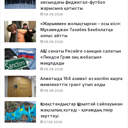
аясындағы фиджитал-футбол
жарысына қатысты
08.08.2026
«Жарыммен жолықтырған – осы кісі»:
Мұхамеджан Тазабек Бекболатқа
алғыс айтты
08.08.2026
АҚШ сенаты Ресейге санкция салатын
«Линдси Грэм заң жобасын»
мақұлдады
08.08.2026
Алматыда 164 азамат өз кәсібін ашуға
мемлекеттік грант ұтып алды
08.08.2026
Қазақстандықтар Құрылтай сайлауынан
жақсылық күтеді – қоғамдық пікір
зерттеуі
07.08.2026