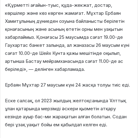
«Құрметті ағайын-туыс, құда-жекжат, достар,
көршілер және көз көрген жамағат. Мұхтар Ербаян
Хамитұлының дүниеден озуына байланысты берілетін
қонағасының және асының өтетін орны мен уақытын
хабарлаймыз. Қонағасы 25 маусымда сағат 19.00-де
Гаухартас банкет залында, ал жаназасы 26 маусым күні
сағат 10.00-де Шейх Кунта қажы мешітінде оқылып,
артынша Бастау мейрамханасында сағат 11.00-де ас
беріледі», — делінген хабарламада.
Ербаян Мұхтар 27 маусым күні 24 жасқа толуы тиіс еді.
Еске салсақ, ол 2023 жылдың желтоқсанында Ұлттық
ұлан қатарында мерзімді әскери қызметін атқару
кезінде ауыр бас-ми жарақатын алған болатын. Содан
бері ұзақ уақыт бойы ем қабылдап келген еді.