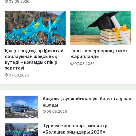
08.08.2026
Қазақстандықтар Құрылтай
Грант иегерлерінің тізімі
сайлауынан жақсылық
жарияланды
күтеді – қоғамдық пікір
07.08.2026
зерттеуі
07.08.2026
Арқалық әуежайынан үш бағытта ұшақ
ұшады
08.08.2026
Туризм және спорт министрі
«Болашақ ойындары 2026»