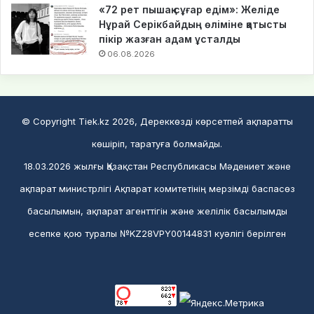
«72 рет пышақ сұғар едім»: Желіде
Нұрай Серікбайдың өліміне қатысты
пікір жазған адам ұсталды
06.08.2026
© Copyright Tiek.kz 2026, Дереккөзді көрсетпей ақпаратты
көшіріп, таратуға болмайды.
18.03.2026 жылғы Қазақстан Республикасы Мәдениет және
ақпарат министрлігі Ақпарат комитетінің мерзімді баспасөз
басылымын, ақпарат агенттігін және желілік басылымды
есепке қою туралы №KZ28VPY00144831 куәлігі берілген