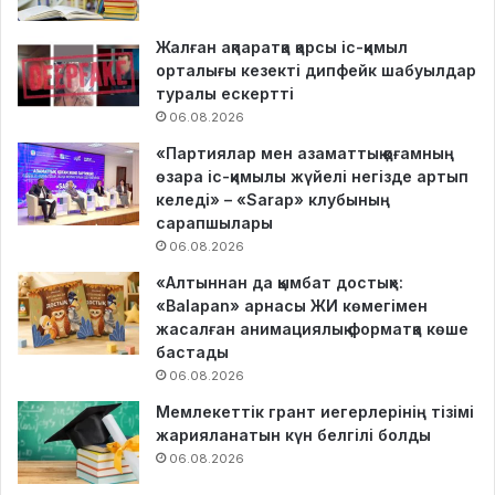
Жалған ақпаратқа қарсы іс-қимыл
орталығы кезекті дипфейк шабуылдар
туралы ескертті
06.08.2026
«Партиялар мен азаматтық қоғамның
өзара іс-қимылы жүйелі негізде артып
келеді» – «Sarap» клубының
сарапшылары
06.08.2026
«Алтыннан да қымбат достық»:
«Balapan» арнасы ЖИ көмегімен
жасалған анимациялық форматқа көше
бастады
06.08.2026
Мемлекеттік грант иегерлерінің тізімі
жарияланатын күн белгілі болды
06.08.2026