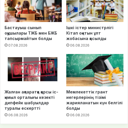
Бастауыш сынып
Ішкі істер министрлігі
оқушылары ТЖБ мен БЖБ
Кітап оқитын ұлт
тапсырмайтын болды
жобасына қосылды
07.08.2026
06.08.2026
Жалған ақпаратқа қарсы іс-
Мемлекеттік грант
қимыл орталығы кезекті
иегерлерінің тізімі
дипфейк шабуылдар
жарияланатын күн белгілі
туралы ескертті
болды
06.08.2026
06.08.2026