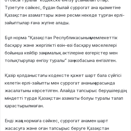
Түзетуге сәйкес, бұдан былай суррогат ана қызметіне
Қазақстан азаматтары және ресми некеде тұрған ерлі-
зайыптылар ғана жүгіне алады.
Бұл норма “Қазақстан Республикасының мемлекеттік
басқару және жергілікті өзін-өзі басқару мәселелері
бойынша кейбір заңнамалық актілеріне өзгерістер мен
толықтырулар енгізу туралы” заң жобасына енгізілген.
Қазір қолданыстағы кодексте қажет шарт бала сүйгісі
келетін ерлі-зайыпты мен суррогат ананың арасында
жасалатыны көрсетілген. Алайда тапсырыс берушілердің
міндетті түрде Қазақстан азаматы болуы туралы талап
қарастырылмаған.
Енді жаңа нормаға сәйкес, суррогат анамен шарт
жасасуға және оған тапсырыс беруге Қазақстан