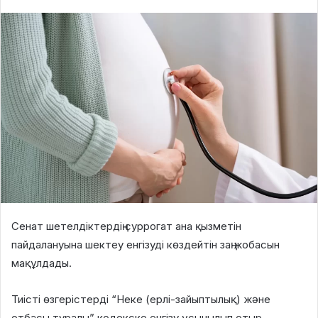
Сенат шетелдіктердің суррогат ана қызметін
пайдалануына шектеу енгізуді көздейтін заң жобасын
мақұлдады.
Тиісті өзгерістерді “Неке (ерлі-зайыптылық) және
отбасы туралы” кодекске енгізу ұсынылып отыр.