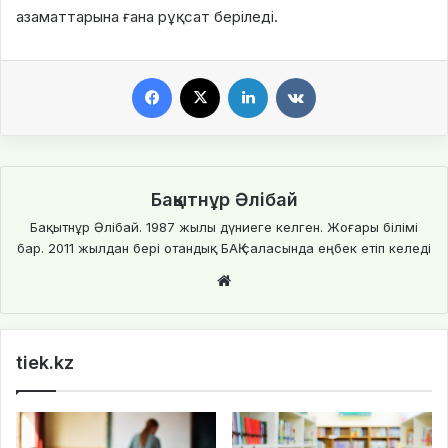
азаматтарына ғана рұқсат беріледі.
Facebook
X
LinkedIn
VKontakte
Бақытнұр Әлібай
Бақытнұр Әлібай. 1987 жылы дүниеге келген. Жоғары білімі
бар. 2011 жылдан бері отандық БАҚ саласында еңбек етіп келеді
We
bsi
te
tiek.kz