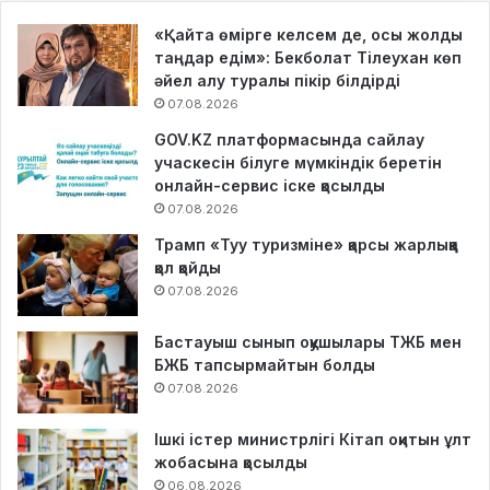
«Қайта өмірге келсем де, осы жолды
таңдар едім»: Бекболат Тілеухан көп
әйел алу туралы пікір білдірді
07.08.2026
GOV.KZ платформасында сайлау
учаскесін білуге мүмкіндік беретін
онлайн-сервис іске қосылды
07.08.2026
Трамп «Туу туризміне» қарсы жарлыққа
қол қойды
07.08.2026
Бастауыш сынып оқушылары ТЖБ мен
БЖБ тапсырмайтын болды
07.08.2026
Ішкі істер министрлігі Кітап оқитын ұлт
жобасына қосылды
06.08.2026