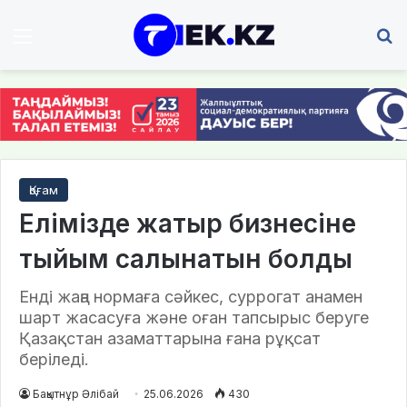
Мәзір
І
Қоғам
Елімізде жатыр бизнесіне
тыйым салынатын болды
Енді жаңа нормаға сәйкес, суррогат анамен
шарт жасасуға және оған тапсырыс беруге
Қазақстан азаматтарына ғана рұқсат
беріледі.
Бақытнұр Әлібай
25.06.2026
430