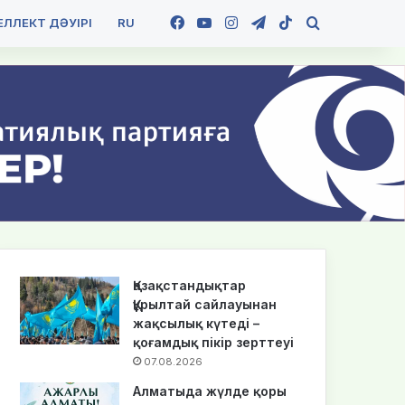
Facebook
YouTube
Instagram
Telegram
TikTok
Іздеу
ЛЛЕКТ ДӘУІРІ
RU
Қазақстандықтар
Құрылтай сайлауынан
жақсылық күтеді –
қоғамдық пікір зерттеуі
07.08.2026
Алматыда жүлде қоры