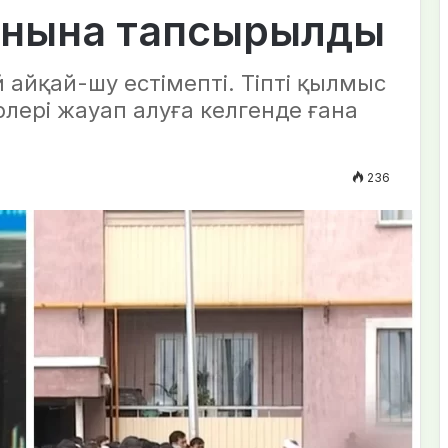
ойнына тапсырылды
й айқай-шу естімепті. Тіпті қылмыс
лері жауап алуға келгенде ғана
236