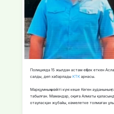
Полицияда 15 жылдан астам еңбек еткен Асл
салды, деп хабарлады
КТК
арнасы.
Марқұмның мәйіті күні кеше Кеген ауданының 
табылған. Мамандар, оқиға Алматы қаласында 
отауласқан жұбайы, кәмелетке толмаған ұлы