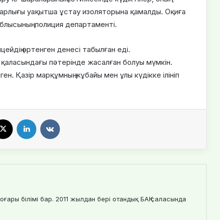
Барлығы уақытша ұстау изоляторына қамалды. Оқиға
облысының полиция департаменті.
ейдің өртенген денесі табылған еді.
 қаласындағы пәтерінде жасалған болуы мүмкін.
ген. Қазір марқұмның жұбайы мен ұлы күдікке ілініп
X
LinkedIn
VKontakte
оғары білімі бар. 2011 жылдан бері отандық БАҚ саласында