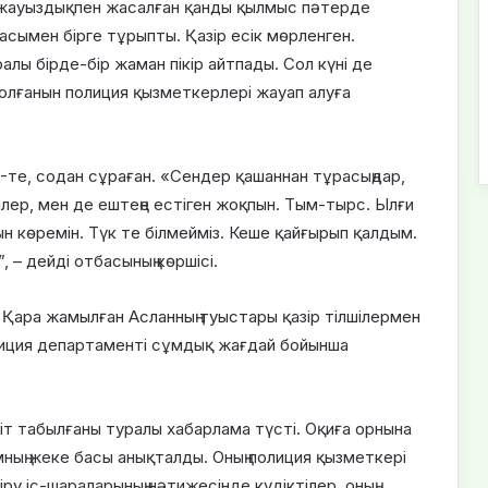
н жауыздықпен жасалған қанды қылмыс пәтерде
асымен бірге тұрыпты. Қазір есік мөрленген.
лы бірде-бір жаман пікір айтпады. Сол күні де
болғанын полиция қызметкерлері жауап алуға
33-те, содан сұраған. «Сендер қашаннан тұрасыңдар,
ілер, мен де ештеңе естіген жоқпын. Тым-тырс. Ылғи
 көремін. Түк те білмейміз. Кеше қайғырып қалдым.
”, – дейді отбасының көршісі.
 Қара жамылған Асланның туыстары қазір тілшілермен
лиция департаменті сұмдық жағдай бойынша
іт табылғаны туралы хабарлама түсті. Оқиға орнына
ның жеке басы анықталды. Оның полиция қызметкері
ру іс-шараларының нәтижесінде күдіктілер, оның