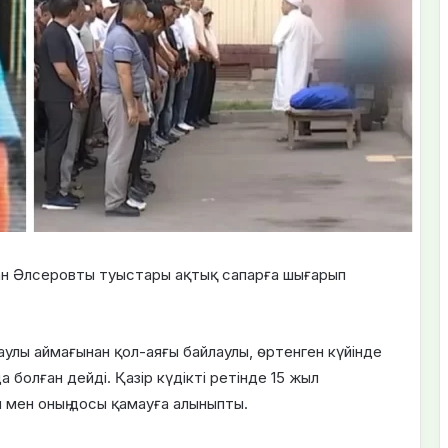
ан Әлсеровты туыстары ақтық сапарға шығарып
таулы аймағынан қол-аяғы байлаулы, өртенген күйінде
болған дейді. Қазір күдікті ретінде 15 жыл
 мен оның досы қамауға алыныпты.