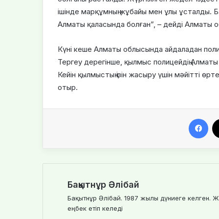
ішінде марқұмның жұбайы мен ұлы ұсталды. 
Алматы қаласында болған”, – дейді Алматы 
Күні кеше Алматы облысында айдаладан полиц
Тергеу дерегінше, қылмыс полицейдің Алматы
Кейін қылмыстың ізін жасыру үшін мәйітті өрте
отыр.
Facebook
Бақытнұр Әлібай
Бақытнұр Әлібай. 1987 жылы дүниеге келген. Ж
еңбек етіп келеді