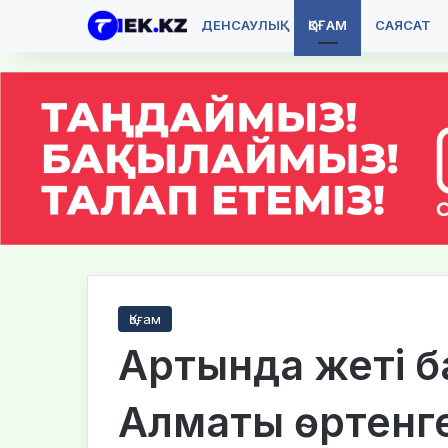
ДЕНСАУЛЫҚ
ҚОҒАМ
САЯСАТ
Қоғам
Артында жеті б
Алматы өртенге