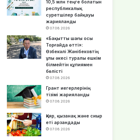
10,5 млн теңге болатын
республикалық
суретшілер байқауы
жарияланды
07.08.2026
«Бақытты шағы осы
Торғайда өтті»:
Өзбекәлі Жәнібековтің
ұлы әкесі туралы ешкім
білмейтін құпиямен
бөлісті
07.08.2026
Грант иегерлерінің
тізімі жарияланды
07.08.2026
Қияр, қызанақ және сиыр
еті арзандады
07.08.2026