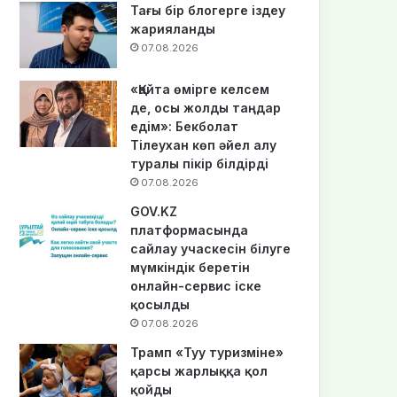
Тағы бір блогерге іздеу
жарияланды
07.08.2026
«Қайта өмірге келсем
де, осы жолды таңдар
едім»: Бекболат
Тілеухан көп әйел алу
туралы пікір білдірді
07.08.2026
GOV.KZ
платформасында
сайлау учаскесін білуге
мүмкіндік беретін
онлайн-сервис іске
қосылды
07.08.2026
Трамп «Туу туризміне»
қарсы жарлыққа қол
қойды