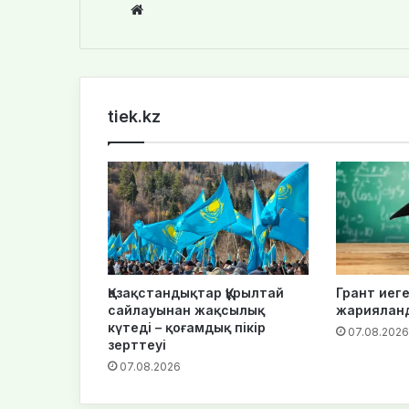
We
bsi
te
tiek.kz
Қазақстандықтар Құрылтай
Грант иеге
сайлауынан жақсылық
жариялан
күтеді – қоғамдық пікір
07.08.2026
зерттеуі
07.08.2026