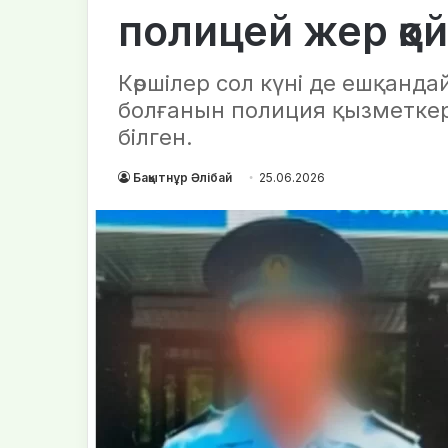
полицей жер қ
Көршілер сол күні де ешқанда
болғанын полиция қызметкер
білген.
Бақытнұр Әлібай
25.06.2026