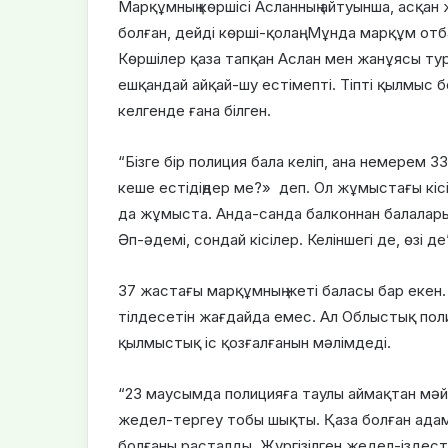
Марқұмның көршісі Асланның айтуынша, асқа
болған, дейді көрші-қолаң. Мұнда марқұм отб
Көршілер қаза тапқан Аслан мен жанұясы тура
ешқандай айқай-шу естімепті. Тіпті қылмыс 
келгенде ғана білген.
“Бізге бір полиция бала келіп, ана немерем 
кеше естідіңдер ме?» деп. Ол жұмыстағы кіс
да жұмыста. Анда-санда балконнан балаларын
Әп-әдемі, сондай кісілер. Келіншегі де, өзі де
37 жастағы марқұмның жеті баласы бар екен.
тілдесетін жағдайда емес. Ал Облыстық по
қылмыстық іс қозғалғанын мәлімдеді.
“23 маусымда полицияға таулы аймақтан мәй
жедел-тергеу тобы шықты. Қаза болған адам
болғаны расталды. Жүргізілген жедел-іздесті