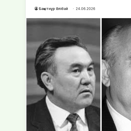
Бақытнұр Әлібай
24.06.2026