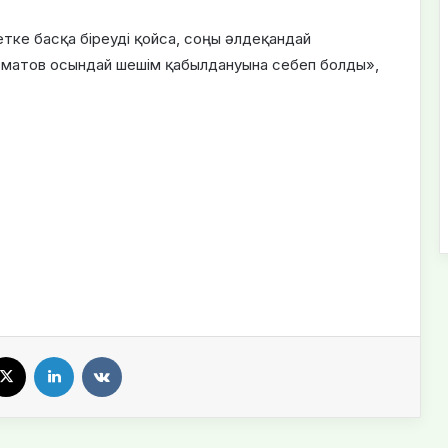
тке басқа біреуді қойса, соңы әлдеқандай
Айтматов осындай шешім қабылдануына себеп болды»,
X
LinkedIn
VKontakte