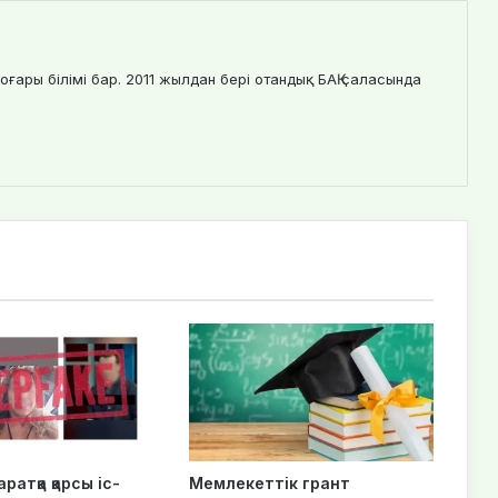
оғары білімі бар. 2011 жылдан бері отандық БАҚ саласында
ратқа қарсы іс-
Мемлекеттік грант