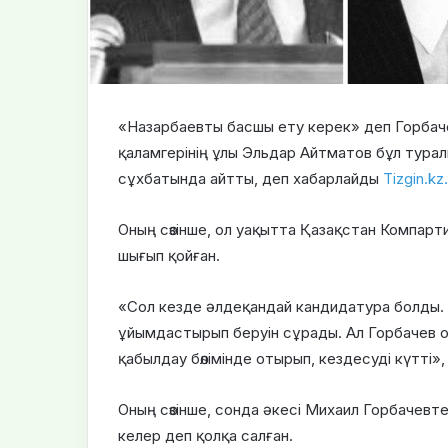
«Назарбаевты басшы ету керек» деп Горбачев
қаламгерінің ұлы Эльдар Айтматов бұл тура
сұхбатында айтты, деп хабарлайды
Tizgin.kz.
Оның сөзінше, ол уақытта Қазақстан Компарт
шығып қойған.
«Сол кезде әлдеқандай кандидатура болды.
ұйымдастырып беруін сұрады. Ал Горбачев о
қабылдау бөлімінде отырып, кездесуді күтті», 
Оның сөзінше, сонда әкесі Михаил Горбачевт
келер деп қолқа салған.