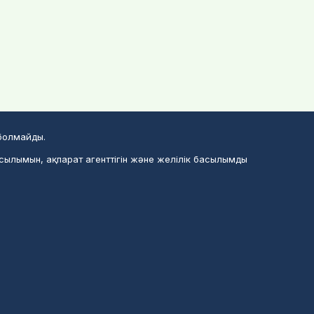
 болмайды.
асылымын, ақпарат агенттігін және желілік басылымды