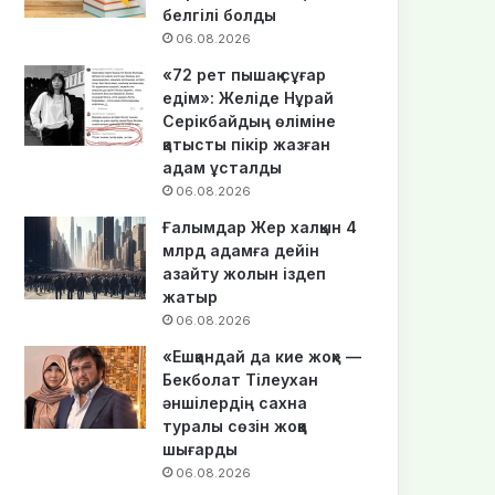
белгілі болды
06.08.2026
«72 рет пышақ сұғар
едім»: Желіде Нұрай
Серікбайдың өліміне
қатысты пікір жазған
адам ұсталды
06.08.2026
Ғалымдар Жер халқын 4
млрд адамға дейін
азайту жолын іздеп
жатыр
06.08.2026
«Ешқандай да кие жоқ» —
Бекболат Тілеухан
әншілердің сахна
туралы сөзін жоққа
шығарды
06.08.2026