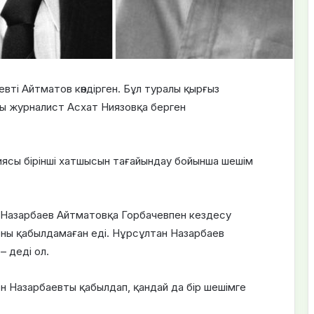
ті Айтматов көндірген. Бұл туралы қырғыз
лы журналист Асхат Ниязовқа берген
иясы бірінші хатшысын тағайындау бойынша шешім
 Назарбаев Айтматовқа Горбачевпен кездесу
ны қабылдамаған еді. Нұрсұлтан Назарбаев
– деді ол.
ен Назарбаевты қабылдап, қандай да бір шешімге