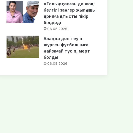
«Толық ақталған да жоқ»:
белгілі заңгер жылқышы
қарияға қатысты пікір
білдірді
06.08.2026
Алаңда доп теуіп
жүрген футболшыға
найзағай түсіп, мерт
болды
06.08.2026