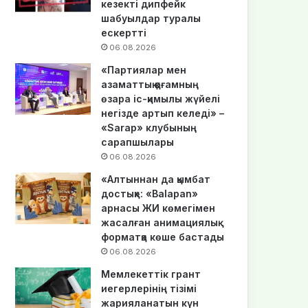
кезекті дипфейк
шабуылдар туралы
ескертті
06.08.2026
«Партиялар мен
азаматтық қоғамның
өзара іс-қимылы жүйелі
негізде артып келеді» –
«Sarap» клубының
сарапшылары
06.08.2026
«Алтыннан да қымбат
достық»: «Balapan»
арнасы ЖИ көмегімен
жасалған анимациялық
форматқа көше бастады
06.08.2026
Мемлекеттік грант
иегерлерінің тізімі
жарияланатын күн