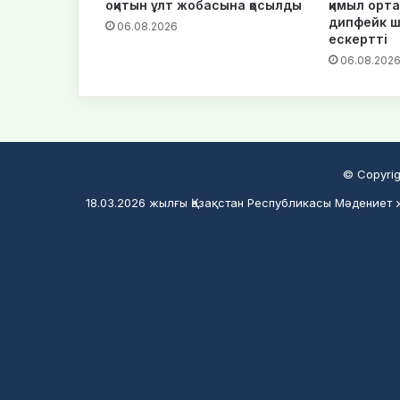
оқитын ұлт жобасына қосылды
қимыл орта
дипфейк 
06.08.2026
ескертті
06.08.202
© Copyrig
18.03.2026 жылғы Қазақстан Республикасы Мәдениет ж