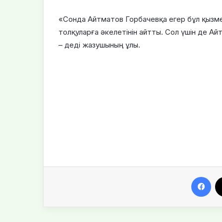
«Сонда Айтматов Горбачевқа егер бұл қызме
толқуларға әкелетінін айтты. Сол үшін де 
– деді жазушының ұлы.
Facebook