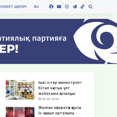
Facebook
YouTube
Instagram
Telegram
TikTok
Іздеу
ЛЛЕКТ ДӘУІРІ
RU
Ішкі істер министрлігі
Кітап оқитын ұлт
жобасына қосылды
06.08.2026
Жалған ақпаратқа қарсы
іс-қимыл орталығы