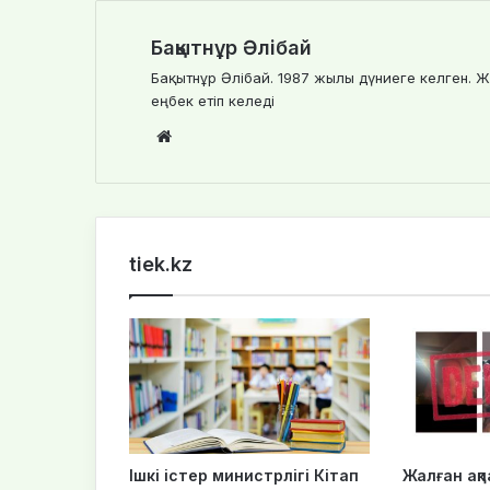
Бақытнұр Әлібай
Бақытнұр Әлібай. 1987 жылы дүниеге келген. Ж
еңбек етіп келеді
We
bsi
te
tiek.kz
Ішкі істер министрлігі Кітап
Жалған ақпа