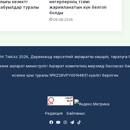
лығы кезекті
иегерлерінің тізімі
шабуылдар туралы
жарияланатын күн белгілі
болды
6
06.08.2026
ht Tiek.kz 2026, Дереккөзді көрсетпей ақпаратты көшіріп, таратуға
әне ақпарат министрлігі Ақпарат комитетінің мерзімді баспасөз б
есепке қою туралы №KZ28VPY00144831 куәлігі берілген
Редакция
Байланыс
Facebook
YouTube
Instagram
Telegram
TikTok