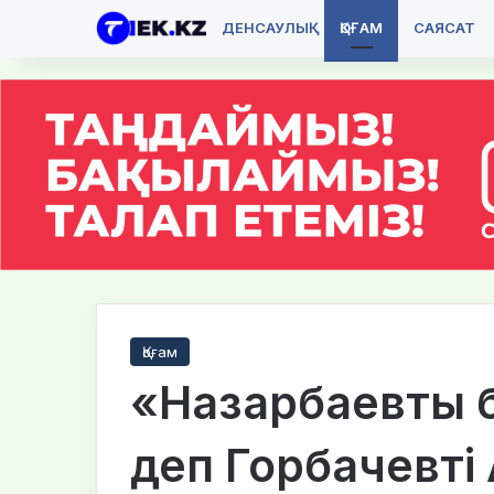
ДЕНСАУЛЫҚ
ҚОҒАМ
САЯСАТ
Қоғам
«Назарбаевты 
деп Горбачевті 