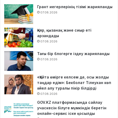
Грант иегерлерінің тізімі жарияланды
07.08.2026
Қияр, қызанақ және сиыр еті
арзандады
07.08.2026
Тағы бір блогерге іздеу жарияланды
07.08.2026
«Қайта өмірге келсем де, осы жолды
таңдар едім»: Бекболат Тілеухан көп
әйел алу туралы пікір білдірді
07.08.2026
GOV.KZ платформасында сайлау
учаскесін білуге мүмкіндік беретін
онлайн-сервис іске қосылды