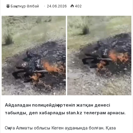
Бақытнұр Әлібай
24.06.2026
402
Айдаладан полицейдің өртеніп жатқан денесі
табылды, деп хабарлады stan.kz телеграм арнасы.
Оқиға Алматы облысы Кеген ауданында болған. Қаза