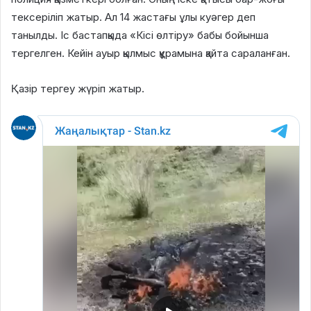
тексеріліп жатыр. Ал 14 жастағы ұлы куәгер деп
танылды. Іс бастапқыда «Кісі өлтіру» бабы бойынша
тергелген. Кейін ауыр қылмыс құрамына қайта сараланған.
Қазір тергеу жүріп жатыр.