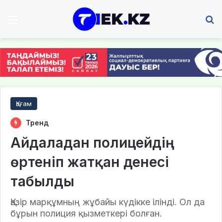
Мәзір
І
Қоғам
Тренд
Айдаладан полицейдің
өртеніп жатқан денесі
табылды
Қазір марқұмның жұбайы күдікке ілінді. Ол да
бұрын полиция қызметкері болған.