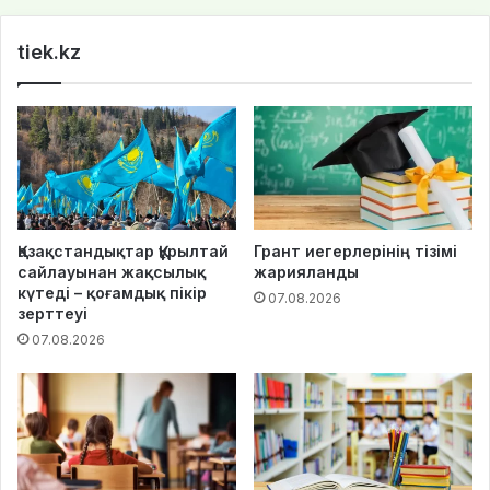
te
tiek.kz
Қазақстандықтар Құрылтай
Грант иегерлерінің тізімі
сайлауынан жақсылық
жарияланды
күтеді – қоғамдық пікір
07.08.2026
зерттеуі
07.08.2026