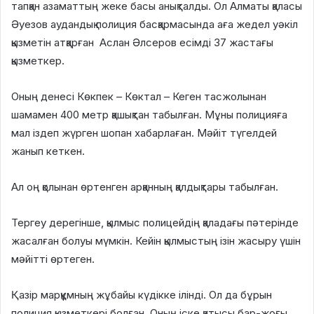
тапқан азаматтың жеке басы анықталды. Ол Алматы қаласы
Әуезов аудандық полиция басқармасында аға жедел уәкіл
қызметін атқарған Аслан Әлсеров есімді 37 жастағы
қызметкер.
Оның денесі Көкпек – Көктал – Кеген тасжолынан
шамамен 400 метр қашықтан табылған. Мұны полицияға
мал іздеп жүрген шопан хабарлаған. Мәйіт түгелдей
жанып кеткен.
Ал оң қолынан өртенген арқанның қалдықтары табылған.
Тергеу дерегінше, қылмыс полицейдің қаладағы пәтерінде
жасалған болуы мүмкін. Кейін қылмыстың ізін жасыру үшін
мәйітті өртеген.
Қазір марқұмның жұбайы күдікке ілінді. Ол да бұрын
полиция қызметкері болған. Оның іске қатысы бар-жоғы