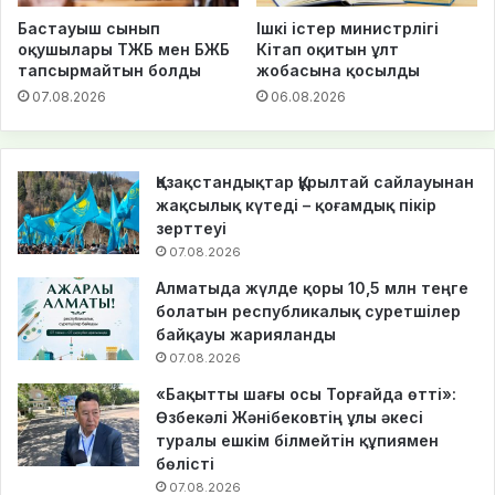
Бастауыш сынып
Ішкі істер министрлігі
оқушылары ТЖБ мен БЖБ
Кітап оқитын ұлт
тапсырмайтын болды
жобасына қосылды
07.08.2026
06.08.2026
Қазақстандықтар Құрылтай сайлауынан
жақсылық күтеді – қоғамдық пікір
зерттеуі
07.08.2026
Алматыда жүлде қоры 10,5 млн теңге
болатын республикалық суретшілер
байқауы жарияланды
07.08.2026
«Бақытты шағы осы Торғайда өтті»:
Өзбекәлі Жәнібековтің ұлы әкесі
туралы ешкім білмейтін құпиямен
бөлісті
07.08.2026