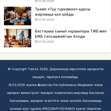
07.08.2026
Трамп «Туу туризміне» қарсы
жарлыққа қол қойды
07.08.2026
Бастауыш сынып оқушылары ТЖБ мен
БЖБ тапсырмайтын болды
07.08.2026
© Copyright Tiek.kz 2026, Дереккөзді көрсетпей ақпаратты
көшіріп, таратуға болмайды.
18.03.2026 жылғы Қазақстан Республикасы Мәдениет және
ақпарат министрлігі Ақпарат комитетінің мерзімді баспасөз
басылымын, ақпарат агенттігін және желілік басылымды
есепке қою туралы №KZ28VPY00144831 куәлігі берілген