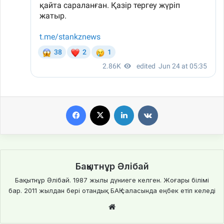
Facebook
X
LinkedIn
VKontakte
Бақытнұр Әлібай
Бақытнұр Әлібай. 1987 жылы дүниеге келген. Жоғары білімі
бар. 2011 жылдан бері отандық БАҚ саласында еңбек етіп келеді
We
bsi