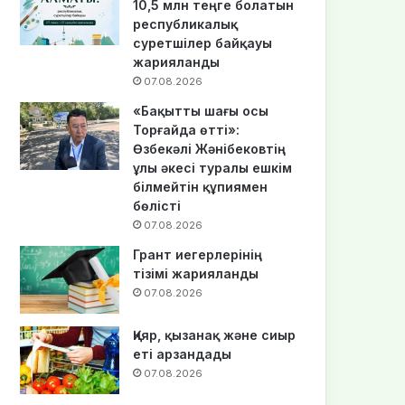
10,5 млн теңге болатын
республикалық
суретшілер байқауы
жарияланды
07.08.2026
«Бақытты шағы осы
Торғайда өтті»:
Өзбекәлі Жәнібековтің
ұлы әкесі туралы ешкім
білмейтін құпиямен
бөлісті
07.08.2026
Грант иегерлерінің
тізімі жарияланды
07.08.2026
Қияр, қызанақ және сиыр
еті арзандады
07.08.2026