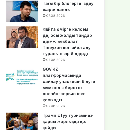
Тағы бір блогерге іздеу
жарияланды
07.08.2026
«Қайта өмірге келсем
де, осы жолды таңдар
едім»: Бекболат
Тілеухан көп әйел алу
туралы пікір білдірді
07.08.2026
GOV.KZ
платформасында
сайлау учаскесін білуге
мүмкіндік беретін
онлайн-сервис іске
қосылды
07.08.2026
Трамп «Туу туризміне»
қарсы жарлыққа қол
қойды