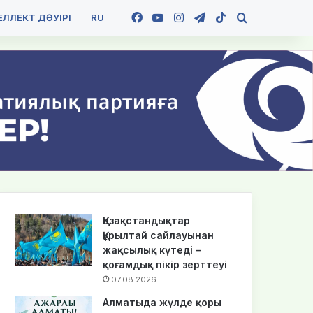
Facebook
YouTube
Instagram
Telegram
TikTok
Іздеу
ЛЛЕКТ ДӘУІРІ
RU
Қазақстандықтар
Құрылтай сайлауынан
жақсылық күтеді –
қоғамдық пікір зерттеуі
07.08.2026
Алматыда жүлде қоры