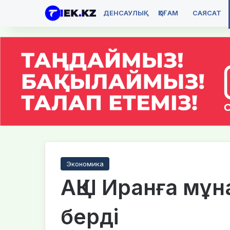
ДЕНСАУЛЫҚ
ҚОҒАМ
САЯСАТ
Экономика
АҚШ Иранға мұн
берді