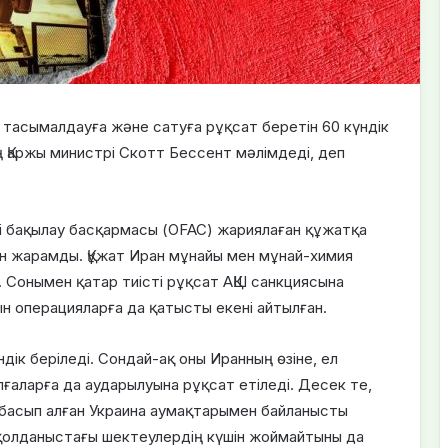
, тасымалдауға және сатуға рұқсат беретін 60 күндік
 Қаржы министрі Скотт Бессент мәлімдеді, деп
ді бақылау басқармасы (OFAC) жариялаған құжатқа
ін жарамды. Құжат Иран мұнайы мен мұнай-химия
. Сонымен қатар тиісті рұқсат АҚШ санкциясына
н операцияларға да қатысты екені айтылған.
дік беріледі. Сондай-ақ оны Иранның өзіне, ел
лғаларға да аударылуына рұқсат етіледі. Десек те,
 басып алған Украина аумақтарымен байланысты
 қолданыстағы шектеулердің күшін жоймайтыны да