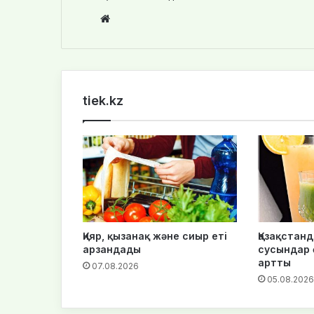
We
bsi
te
tiek.kz
Қияр, қызанақ және сиыр еті
Қазақстанд
арзандады
сусындар ө
артты
07.08.2026
05.08.2026