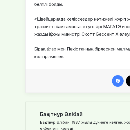
белгілі болды.
«Швейцарияда келіссөздер нәтижелі жүріп ж
транзитті қамтамасыз етуге әрі МАГАТЭ инсп
жазды Қаржы министрі Скотт Бессент X әлеу
Бірақ Қатар мен Пәкістанның бірлескен мәлі
келтірілмеген.
Facebook
Бақытнұр Әлібай
Бақытнұр Әлібай. 1987 жылы дүниеге келген. Жо
еңбек етіп келеді