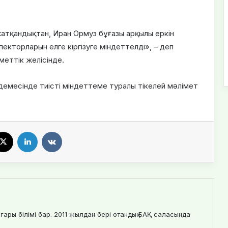
атқандықтан, Иран Ормуз бұғазы арқылы еркін
екторларын елге кіргізуге міндеттелді», – деп
меттік желісінде.
мдемесінде тиісті міндеттеме туралы тікелей мәлімет
X
LinkedIn
VKontakte
ғары білімі бар. 2011 жылдан бері отандық БАҚ саласында