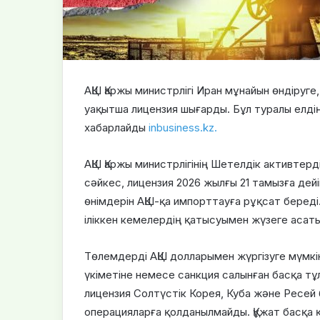
АҚШ Қаржы министрлігі Иран мұнайын өндіруге
уақытша лицензия шығарды. Бұл туралы елдің
хабарлайды
inbusiness.kz.
АҚШ Қаржы министрлігінің Шетелдік активтер
сәйкес, лицензия 2026 жылғы 21 тамызға дей
өнімдерін АҚШ-қа импорттауға рұқсат береді
іліккен кемелердің қатысуымен жүзеге асаты
Төлемдерді АҚШ долларымен жүргізуге мүмкін
үкіметіне немесе санкция салынған басқа тұ
лицензия Солтүстік Корея, Куба және Ресей
операцияларға қолданылмайды. Құжат басқа