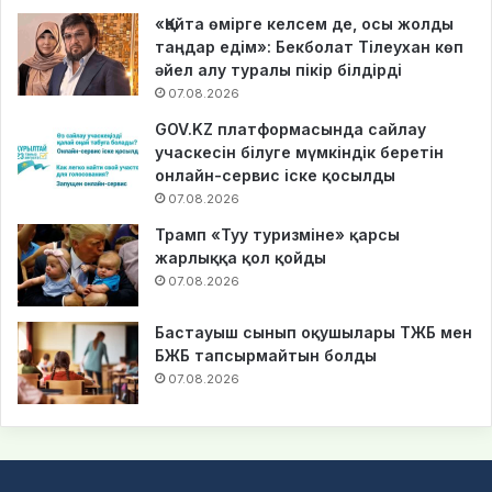
«Қайта өмірге келсем де, осы жолды
таңдар едім»: Бекболат Тілеухан көп
әйел алу туралы пікір білдірді
07.08.2026
GOV.KZ платформасында сайлау
учаскесін білуге мүмкіндік беретін
онлайн-сервис іске қосылды
07.08.2026
Трамп «Туу туризміне» қарсы
жарлыққа қол қойды
07.08.2026
Бастауыш сынып оқушылары ТЖБ мен
БЖБ тапсырмайтын болды
07.08.2026