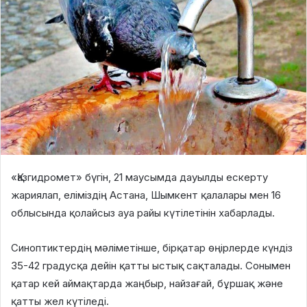
«Қазгидромет» бүгін, 21 маусымда дауылды ескерту
жариялап, еліміздің Астана, Шымкент қалалары мен 16
облысында қолайсыз ауа райы күтілетінін хабарлады.
Синоптиктердің мәліметінше, бірқатар өңірлерде күндіз
35-42 градусқа дейін қатты ыстық сақталады. Сонымен
қатар кей аймақтарда жаңбыр, найзағай, бұршақ және
қатты жел күтіледі.