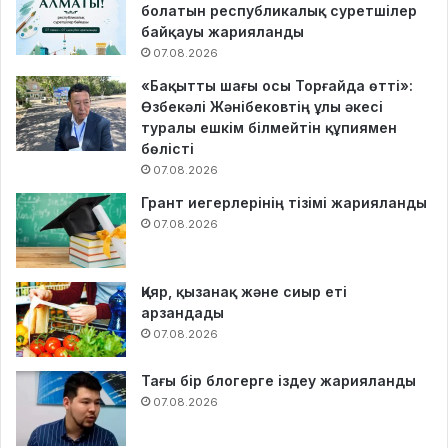
болатын республикалық суретшілер
байқауы жарияланды
07.08.2026
«Бақытты шағы осы Торғайда өтті»:
Өзбекәлі Жәнібековтің ұлы әкесі
туралы ешкім білмейтін құпиямен
бөлісті
07.08.2026
Грант иегерлерінің тізімі жарияланды
07.08.2026
Қияр, қызанақ және сиыр еті
арзандады
07.08.2026
Тағы бір блогерге іздеу жарияланды
07.08.2026