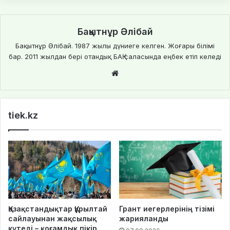
Бақытнұр Әлібай
Бақытнұр Әлібай. 1987 жылы дүниеге келген. Жоғары білімі
бар. 2011 жылдан бері отандық БАҚ саласында еңбек етіп келеді
We
bsi
te
tiek.kz
Қазақстандықтар Құрылтай
Грант иегерлерінің тізімі
сайлауынан жақсылық
жарияланды
күтеді – қоғамдық пікір