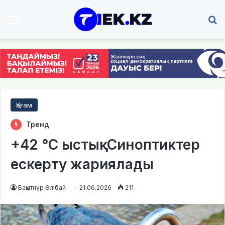
Мәзір
І
Қоғам
Тренд
+42 °С ыстық: Синоптиктер
ескерту жариялады
Бақытнұр Әлібай
21.06.2026
211