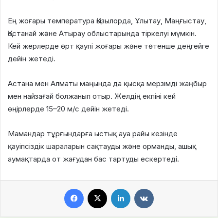
Ең жоғары температура Қызылорда, Ұлытау, Маңғыстау,
Қостанай және Атырау облыстарында тіркелуі мүмкін.
Кей жерлерде өрт қаупі жоғары және төтенше деңгейге
дейін жетеді.
Астана мен Алматы маңында да қысқа мерзімді жаңбыр
мен найзағай болжанып отыр. Желдің екпіні кей
өңірлерде 15–20 м/с дейін жетеді.
Мамандар тұрғындарға ыстық ауа райы кезінде
қауіпсіздік шараларын сақтауды және орманды, ашық
аумақтарда от жағудан бас тартуды ескертеді.
Facebook
X
LinkedIn
VKontakte