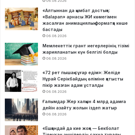
06.08.2026
«Алтыннан да қымбат достық»:
«Balapan» арнасы ЖИ көмегімен
жасалған анимациялық форматқа көше
бастады
06.08.2026
Мемлекеттік грант иегерлерінің тізімі
жарияланатын күн белгілі болды
06.08.2026
«72 рет пышақ сұғар едім»: Желіде
Нұрай Серікбайдың өліміне қатысты
пікір жазған адам ұсталды
06.08.2026
Ғалымдар Жер халқын 4 млрд адамға
дейін азайту жолын іздеп жатыр
06.08.2026
«Ешқандай да кие жоқ» — Бекболат
Тілеухан әншілердің сахна туралы