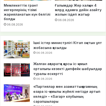
Мемлекеттік грант
Ғалымдар Жер халқын 4
иегерлерінің тізімі
млрд адамға дейін азайту
жарияланатын күн белгілі
жолын іздеп жатыр
болды
06.08.2026
06.08.2026
Ішкі істер министрлігі Кітап оқитын ұлт
жобасына қосылды
06.08.2026
Жалған ақпаратқа қарсы іс-қимыл
орталығы кезекті дипфейк шабуылдар
туралы ескертті
06.08.2026
«Партиялар мен азаматтық қоғамның
өзара іс-қимылы жүйелі негізде артып
келеді» – «Sarap» клубының
сарапшылары