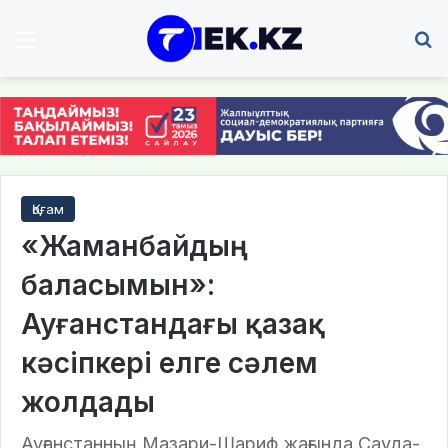
Мәзір
І
Қоғам
«Жаманбайдың
баласымын»:
Ауғанстандағы қазақ
кәсіпкері елге сәлем
жолдады
Ауғанстанның Мазари-Шариф жағында Сауда-