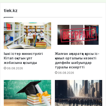
te
tiek.kz
Ішкі істер министрлігі
Жалған ақпаратқа қарсы іс-
Кітап оқитын ұлт
қимыл орталығы кезекті
жобасына қосылды
дипфейк шабуылдар
туралы ескертті
06.08.2026
06.08.2026