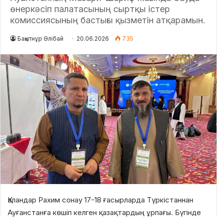
өнеркәсіп палатасының сыртқы істер
комиссиясының бастығы қызметін атқарамын.
Бақытнұр Әлібай
20.06.2026
735
Қаландар Рахим сонау 17-18 ғасырларда Түркістаннан
Ауғанстанға көшіп келген қазақтардың ұрпағы. Бүгінде