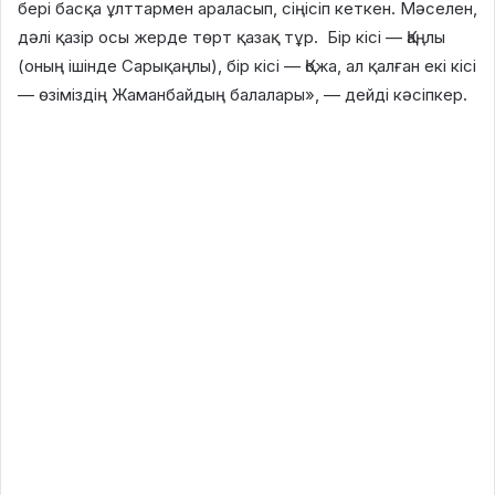
бері басқа ұлттармен араласып, сіңісіп кеткен. Мәселен,
дәлі қазір осы жерде төрт қазақ тұр. Бір кісі — Қаңлы
(оның ішінде Сарықаңлы), бір кісі — Қожа, ал қалған екі кісі
— өзіміздің Жаманбайдың балалары», — дейді кәсіпкер.