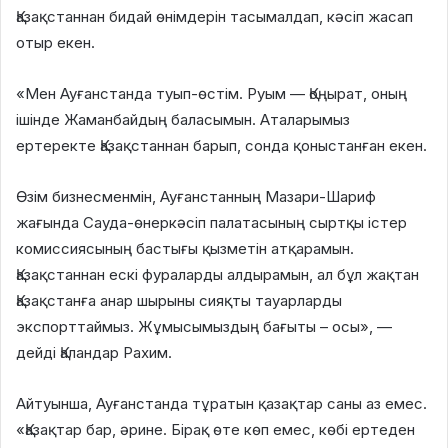
Қазақстаннан бидай өнімдерін тасымалдап, кәсіп жасап
отыр екен.
«Мен Ауғанстанда туып-өстім. Руым — Қоңырат, оның
ішінде Жаманбайдың баласымын. Аталарымыз
ертеректе Қазақстаннан барып, сонда қоныстанған екен.
Өзім бизнесменмін, Ауғанстанның Мазари-Шариф
жағында Сауда-өнеркәсіп палатасының сыртқы істер
комиссиясының бастығы қызметін атқарамын.
Қазақстаннан ескі фураларды алдырамын, ал бұл жақтан
Қазақстанға анар шырыны сияқты тауарларды
экспорттаймыз. Жұмысымыздың бағыты – осы», —
дейді Қаландар Рахим.
Айтуынша, Ауғанстанда тұратын қазақтар саны аз емес.
«Қазақтар бар, әрине. Бірақ өте көп емес, көбі ертеден