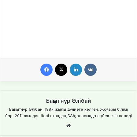
Facebook
X
LinkedIn
VKontakte
Бақытнұр Әлібай
Бақытнұр Әлібай. 1987 жылы дүниеге келген. Жоғары білімі
бар. 2011 жылдан бері отандық БАҚ саласында еңбек етіп келеді
We
bsi