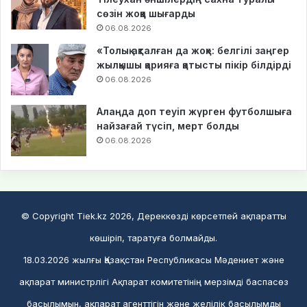
сөзін жоққа шығарды
06.08.2026
«Толық ақталған да жоқ»: белгілі заңгер
жылқышы қарияға қатысты пікір білдірді
06.08.2026
Алаңда доп теуіп жүрген футболшыға
найзағай түсіп, мерт болды
06.08.2026
© Copyright Tiek.kz 2026, Дереккөзді көрсетпей ақпаратты
көшіріп, таратуға болмайды.
18.03.2026 жылғы Қазақстан Республикасы Мәдениет және
ақпарат министрлігі Ақпарат комитетінің мерзімді баспасөз
басылымын, ақпарат агенттігін және желілік басылымды