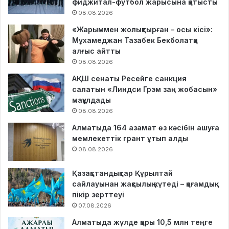
фиджитал-футбол жарысына қатысты
08.08.2026
«Жарыммен жолықтырған – осы кісі»:
Мұхамеджан Тазабек Бекболатқа
алғыс айтты
08.08.2026
АҚШ сенаты Ресейге санкция
салатын «Линдси Грэм заң жобасын»
мақұлдады
08.08.2026
Алматыда 164 азамат өз кәсібін ашуға
мемлекеттік грант ұтып алды
08.08.2026
Қазақстандықтар Құрылтай
сайлауынан жақсылық күтеді – қоғамдық
пікір зерттеуі
07.08.2026
Алматыда жүлде қоры 10,5 млн теңге