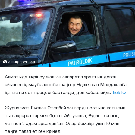
Ашық дерек көзі
Алматыда «көрінеу жалған ақпарат таратты» деген
айыппен қамауға алынған заңгер Әділетхан Молдаханға
қатысты сот процесі басталды, деп хабарлайды
tiek.kz
.
Журналист Руслан Өтепбай заңгердің сотына қатысып,
тың ақпараттармен бөлісті. Айтуынша, Әділетханның
үстінен 2 адам арызданған. Олар өтемақы үшін 10 млн
теңге талап еткен көрінеді.