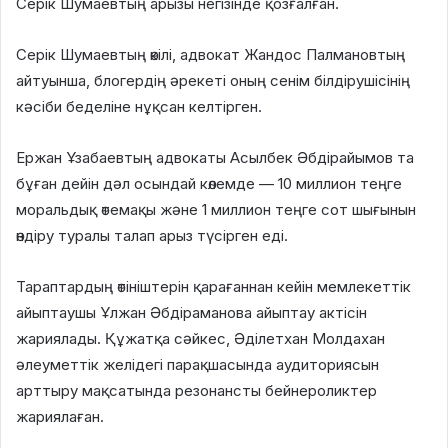
Серік Шумаевтың арызы негізінде қозғалған.
Серік Шумаевтың өкілі, адвокат Жандос Палмановтың
айтуынша, блогердің әрекеті оның сенім білдірушісінің
кәсіби беделіне нұқсан келтірген.
Ержан Ұзабаевтың адвокаты Асылбек Әбдірайымов та
бұған дейін дәл осындай көлемде — 10 миллион теңге
моральдық өтемақы және 1 миллион теңге сот шығынын
өндіру туралы талап арыз түсірген еді.
Тараптардың өтініштерін қарағаннан кейін мемлекеттік
айыптаушы Ұлжан Әбдіраманова айыптау актісін
жариялады. Құжатқа сәйкес, Әділетхан Молдахан
әлеуметтік желідегі парақшасында аудиториясын
арттыру мақсатында резонансты бейнероликтер
жариялаған.