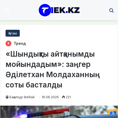
Мәзір
І
Қоғам
Тренд
«Шындықты айтқанымды
мойындадым»: заңгер
Әділетхан Молдаханның
соты басталды
Бақытнұр Әлібай
16.06.2026
221