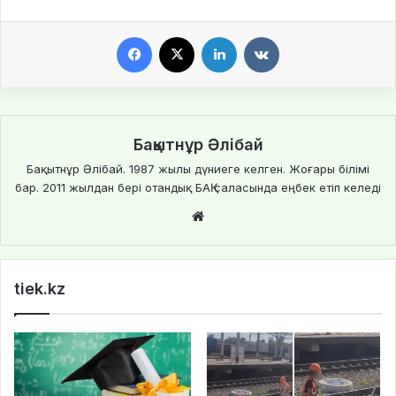
Facebook
X
LinkedIn
VKontakte
Бақытнұр Әлібай
Бақытнұр Әлібай. 1987 жылы дүниеге келген. Жоғары білімі
бар. 2011 жылдан бері отандық БАҚ саласында еңбек етіп келеді
We
bsi
te
tiek.kz