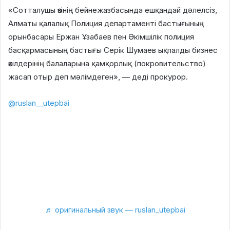
«Сотталушы өзінің бейнежазбасында ешқандай дәлелсіз,
Алматы қалалық Полиция департаменті бастығының
орынбасары Ержан Ұзабаев пен Әкімшілік полиция
басқармасының бастығы Серік Шумаев ықпалды бизнес
өкілдерінің балаларына қамқорлық (покровительство)
жасап отыр деп мәлімдеген», — деді прокурор.
@ruslan__utepbai
Әділетханның сотына қатысып, өзімен
сұхбаттасып қайттым. Белгілі заңгерге екі адам арыз
жазған. Ол Ұзабаев пен Шумаев. Екеуі де моральдық
өтемақы үшін 10 миллион сұрап отыр. Егер Әділетхан
Молдахан өтемақыны өндіріп берсе, екі жақ заңгерді
кешсе, онда Әділетхан бостандыққа шығуы мүмкін. Ал
Ұзабаев пен Шумаев кешіре ме? Оны таяуда анықтаймыз!
Әділетхан барша қазақ еліне сәлем жолдап, рақметін
білдіруде!
♬ оригинальный звук — ruslan_utepbai