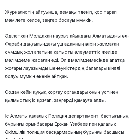
Журналистің айтуынша, өтемақы төленіп, қос тарап
мәмілеге келсе, заңгер босауы мүмкін.
Әділетхан Молдахан наурыз айындағы Алматыдағы әл-
Фараби даңғылындағы үш адамның өмірін жалмаған
сұмдық жол апатына қатысты әлеуметтік желіде
мәлімдеме жасаған еді. Ол өз мәлімдемесінде апатқа
жоғары лауазымды шенеуніктердің балалары кінәлі
болуы мүмкін екенін айтқан.
Содан кейін құқық қорғау органдары оның үстінен
қылмыстық іс қозғап, заңгерді қамауға алды.
Іс Алматы қалалық Полиция департаменті бастығының
бұрынғы орынбасары Ержан Ұзабаев пен қалалық
Әкімшілік полиция басқармасының бұрынғы басшысы