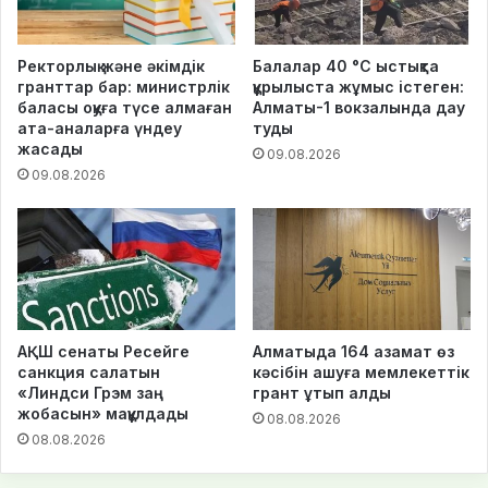
Ректорлық және әкімдік
Балалар 40 °C ыстықта
гранттар бар: министрлік
құрылыста жұмыс істеген:
баласы оқуға түсе алмаған
Алматы-1 вокзалында дау
ата-аналарға үндеу
туды
жасады
09.08.2026
09.08.2026
АҚШ сенаты Ресейге
Алматыда 164 азамат өз
санкция салатын
кәсібін ашуға мемлекеттік
«Линдси Грэм заң
грант ұтып алды
жобасын» мақұлдады
08.08.2026
08.08.2026