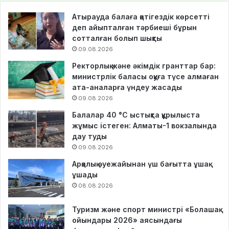
Атырауда балаға қатігездік көрсетті
деп айыпталған тәрбиеші бұрын
сотталған болып шықты
09.08.2026
Ректорлық және әкімдік гранттар бар:
министрлік баласы оқуға түсе алмаған
ата-аналарға үндеу жасады
09.08.2026
Балалар 40 °C ыстықта құрылыста
жұмыс істеген: Алматы-1 вокзалында
дау туды
09.08.2026
Арқалық әуежайынан үш бағытта ұшақ
ұшады
08.08.2026
Туризм және спорт министрі «Болашақ
ойындары 2026» аясындағы