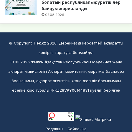
болатын республикалық суретшілер
байқауы жарияланды
07.08.2026
© Copyright Tiek.kz 2026, Дереккөзді көрсетпей ақпаратты
көшіріп, таратуға болмайды.
18.03.2026 жылғы Қазақстан Республикасы Мәдениет және
ақпарат министрлігі Ақпарат комитетінің мерзімді баспасөз
басылымын, ақпарат агенттігін және желілік басылымды
есепке қою туралы №KZ28VPY00144831 куәлігі берілген
Редакция
Байланыс