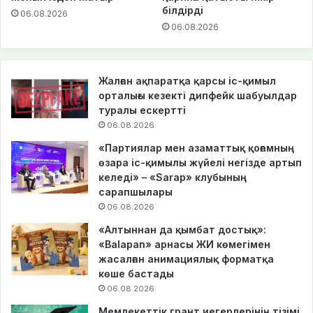
білдірді
06.08.2026
06.08.2026
Жалған ақпаратқа қарсы іс-қимыл
орталығы кезекті дипфейк шабуылдар
туралы ескертті
06.08.2026
«Партиялар мен азаматтық қоғамның
өзара іс-қимылы жүйелі негізде артып
келеді» – «Sarap» клубының
сарапшылары
06.08.2026
«Алтыннан да қымбат достық»:
«Balapan» арнасы ЖИ көмегімен
жасалған анимациялық форматқа
көше бастады
06.08.2026
Мемлекеттік грант иегерлерінің тізімі