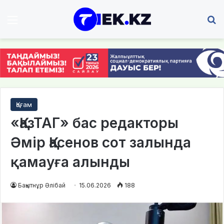
Мәзір
І
Қоғам
«ҚазТАГ» бас редакторы
Әмір Қасенов сот залында
қамауға алынды
Бақытнұр Әлібай
15.06.2026
188