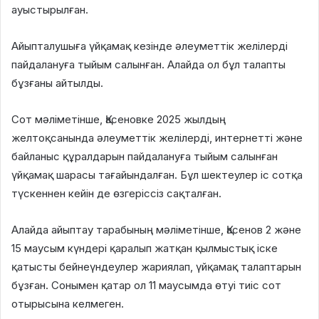
ауыстырылған.
Айыпталушыға үйқамақ кезінде әлеуметтік желілерді
пайдалануға тыйым салынған. Алайда ол бұл талапты
бұзғаны айтылды.
Сот мәліметінше, Қасеновке 2025 жылдың
желтоқсанында әлеуметтік желілерді, интернетті және
байланыс құралдарын пайдалануға тыйым салынған
үйқамақ шарасы тағайындалған. Бұл шектеулер іс сотқа
түскеннен кейін де өзгеріссіз сақталған.
Алайда айыптау тарабының мәліметінше, Қасенов 2 және
15 маусым күндері қаралып жатқан қылмыстық іске
қатысты бейнеүндеулер жариялап, үйқамақ талаптарын
бұзған. Сонымен қатар ол 11 маусымда өтуі тиіс сот
отырысына келмеген.