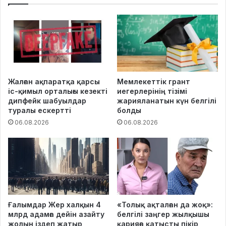
Жалған ақпаратқа қарсы
Мемлекеттік грант
іс-қимыл орталығы кезекті
иегерлерінің тізімі
дипфейк шабуылдар
жарияланатын күн белгілі
туралы ескертті
болды
06.08.2026
06.08.2026
Ғалымдар Жер халқын 4
«Толық ақталған да жоқ»:
млрд адамға дейін азайту
белгілі заңгер жылқышы
жолын іздеп жатыр
қарияға қатысты пікір