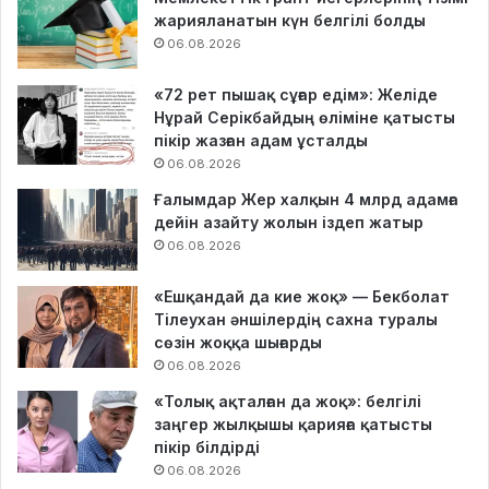
жарияланатын күн белгілі болды
06.08.2026
«72 рет пышақ сұғар едім»: Желіде
Нұрай Серікбайдың өліміне қатысты
пікір жазған адам ұсталды
06.08.2026
Ғалымдар Жер халқын 4 млрд адамға
дейін азайту жолын іздеп жатыр
06.08.2026
«Ешқандай да кие жоқ» — Бекболат
Тілеухан әншілердің сахна туралы
сөзін жоққа шығарды
06.08.2026
«Толық ақталған да жоқ»: белгілі
заңгер жылқышы қарияға қатысты
пікір білдірді
06.08.2026