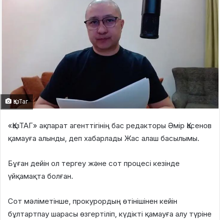
ҚазТаг
«ҚазТАГ» ақпарат агенттігінің бас редакторы Әмір Қасенов
қамауға алынды, деп хабарлады Жас алаш басылымы.
Бұған дейін ол тергеу және сот процесі кезінде
үйқамақта болған.
Сот мәліметінше, прокурордың өтінішінен кейін
бұлтартпау шарасы өзгертіліп, күдікті қамауға алу түріне