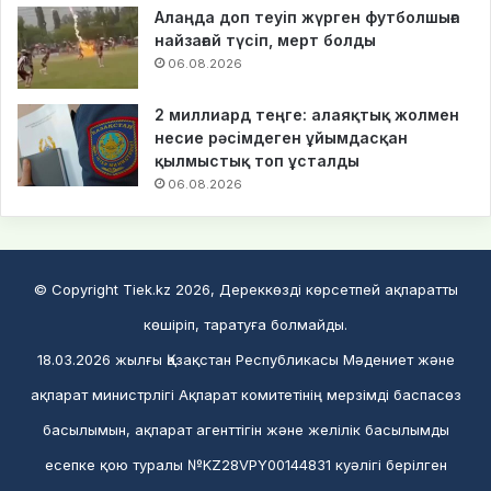
Алаңда доп теуіп жүрген футболшыға
найзағай түсіп, мерт болды
06.08.2026
2 миллиард теңге: алаяқтық жолмен
несие рәсімдеген ұйымдасқан
қылмыстық топ ұсталды
06.08.2026
© Copyright Tiek.kz 2026, Дереккөзді көрсетпей ақпаратты
көшіріп, таратуға болмайды.
18.03.2026 жылғы Қазақстан Республикасы Мәдениет және
ақпарат министрлігі Ақпарат комитетінің мерзімді баспасөз
басылымын, ақпарат агенттігін және желілік басылымды
есепке қою туралы №KZ28VPY00144831 куәлігі берілген