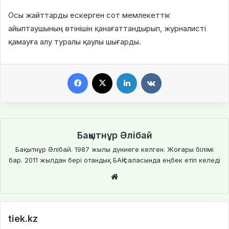
Осы жайттарды ескерген сот мемлекеттік
айыптаушының өтінішін қанағаттандырып, журналисті
қамауға алу туралы қаулы шығарды.
Facebook
X
LinkedIn
VKontakte
Бақытнұр Әлібай
Бақытнұр Әлібай. 1987 жылы дүниеге келген. Жоғары білімі
бар. 2011 жылдан бері отандық БАҚ саласында еңбек етіп келеді
We
bsi
te
tiek.kz