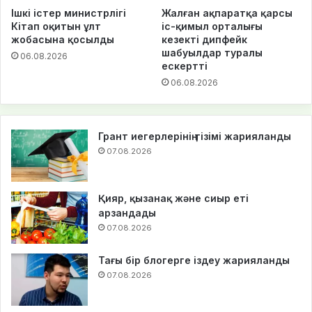
Ішкі істер министрлігі
Жалған ақпаратқа қарсы
Кітап оқитын ұлт
іс-қимыл орталығы
жобасына қосылды
кезекті дипфейк
шабуылдар туралы
06.08.2026
ескертті
06.08.2026
Грант иегерлерінің тізімі жарияланды
07.08.2026
Қияр, қызанақ және сиыр еті
арзандады
07.08.2026
Тағы бір блогерге іздеу жарияланды
07.08.2026