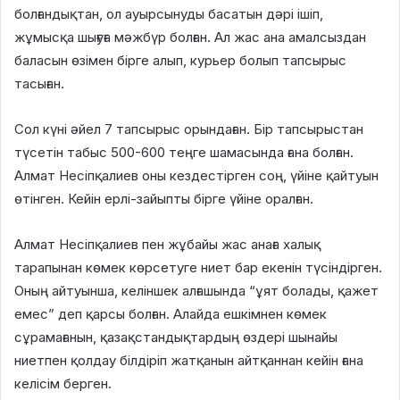
болғандықтан, ол ауырсынуды басатын дәрі ішіп,
жұмысқа шығуға мәжбүр болған. Ал жас ана амалсыздан
баласын өзімен бірге алып, курьер болып тапсырыс
тасыған.
Сол күні әйел 7 тапсырыс орындаған. Бір тапсырыстан
түсетін табыс 500-600 теңге шамасында ғана болған.
Алмат Несіпқалиев оны кездестірген соң, үйіне қайтуын
өтінген. Кейін ерлі-зайыпты бірге үйіне оралған.
Алмат Несіпқалиев пен жұбайы жас анаға халық
тарапынан көмек көрсетуге ниет бар екенін түсіндірген.
Оның айтуынша, келіншек алғашында “ұят болады, қажет
емес” деп қарсы болған. Алайда ешкімнен көмек
сұрамағанын, қазақстандықтардың өздері шынайы
ниетпен қолдау білдіріп жатқанын айтқаннан кейін ғана
келісім берген.