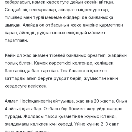
хабарласып, көмек көрсетуге дайын екенін айтқан.
Сондай-ақ телеарналар, ақпараттық ресурстар,
тілшілер мен түрлі мекеме өкілдері де байланысқа
шыққан. Алайда ол отбасының жеке өміріне құрметпен
қарап, әйелдің рұқсатынсыз ешқандай мәлімет
таратпаған.
Кейін ол жас анамен тікелей байланыс орнатып, жағдайын
толық білген. Көмек көрсеткісі келгенде, келіншек
бастапқыда бас тартқан. Тек баласына қажетті
заттарды алып беруге рұқсат беріп, жұмыстан кейін
кездесуге келіскен.
Алмат Несіпқалиевтің айтуынша, жас ана 20 жаста. Оның
4 айлық қызы бар. Отбасы бір бөлмелі жер үйді жалдап
тұрады. Жолдасы такси қызметінде жұмыс істейді,
жалдамалы көлікпен күн көреді. Үйіне күніне 2-3 сағат
қана демалуға келеді.