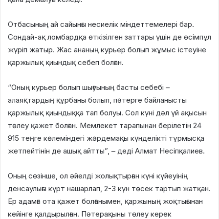
Отбасының ай сайынғы несиелік міндеттемелері бар.
Сондай-ақ ломбардқа өткізілген заттары үшін де өсімпұл
жүріп жатыр. Жас ананың курьер болып жұмыс істеуіне
қаржылық қиындық себеп болған.
“Оның курьер болып шығуының басты себебі –
алаяқтардың құрбаны болып, пәтерге байланысты
қаржылық қиындыққа тап болуы. Сол күні дәл үй ақысын
төлеу қажет болған. Мемлекет тарапынан берілетін 24
915 теңге көлеміндегі жәрдемақы күнделікті тұрмысқа
жетпейтінін де ашық айтты”, – деді Алмат Несіпқалиев.
Оның сөзінше, ол әйелді жолықтырған күні күйеуінің
денсаулығы күрт нашарлап, 2-3 күн төсек тартып жатқан.
Ер адамға ота қажет болғанымен, қаржының жоқтығынан
кейінге қалдырылған. Пәтерақыны төлеу керек