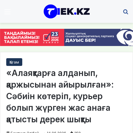
Мәзір
І
Қоғам
«Алаяқтарға алданып,
қаржысынан айырылған»:
Сәбиін көтеріп, курьер
болып жүрген жас анаға
қатысты дерек шықты