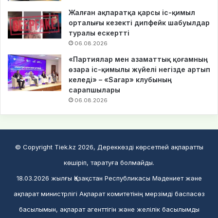
Жалған ақпаратқа қарсы іс-қимыл
орталығы кезекті дипфейк шабуылдар
туралы ескертті
06.08.2026
«Партиялар мен азаматтық қоғамның
өзара іс-қимылы жүйелі негізде артып
келеді» – «Sarap» клубының
сарапшылары
06.08.2026
© Copyright Tiek.kz 2026, Дереккөзді көрсетпей ақпаратты
көшіріп, таратуға болмайды.
18.03.2026 жылғы Қазақстан Республикасы Мәдениет және
ақпарат министрлігі Ақпарат комитетінің мерзімді баспасөз
басылымын, ақпарат агенттігін және желілік басылымды