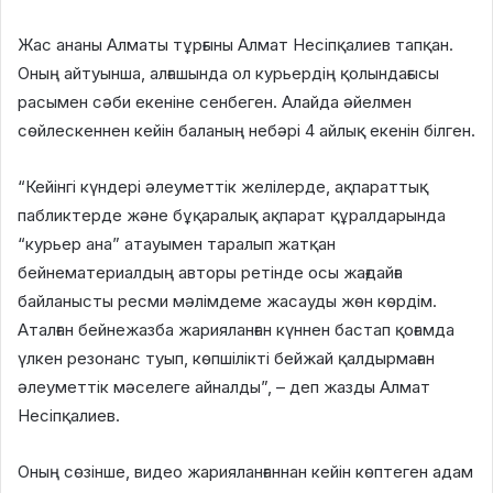
Жас ананы Алматы тұрғыны Алмат Несіпқалиев тапқан.
Оның айтуынша, алғашында ол курьердің қолындағысы
расымен сәби екеніне сенбеген. Алайда әйелмен
сөйлескеннен кейін баланың небәрі 4 айлық екенін білген.
“Кейінгі күндері әлеуметтік желілерде, ақпараттық
пабликтерде және бұқаралық ақпарат құралдарында
“курьер ана” атауымен таралып жатқан
бейнематериалдың авторы ретінде осы жағдайға
байланысты ресми мәлімдеме жасауды жөн көрдім.
Аталған бейнежазба жарияланған күннен бастап қоғамда
үлкен резонанс туып, көпшілікті бейжай қалдырмаған
әлеуметтік мәселеге айналды”, – деп жазды Алмат
Несіпқалиев.
Оның сөзінше, видео жарияланғаннан кейін көптеген адам