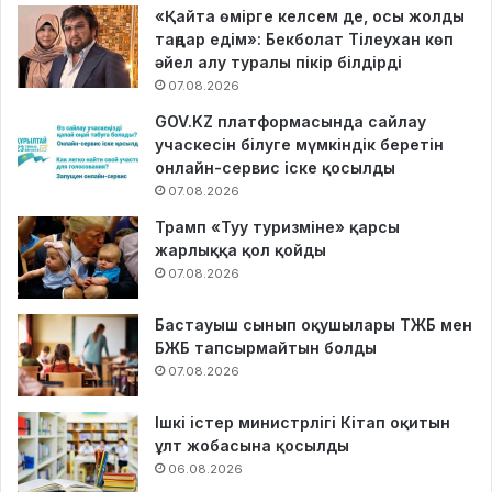
«Қайта өмірге келсем де, осы жолды
таңдар едім»: Бекболат Тілеухан көп
әйел алу туралы пікір білдірді
07.08.2026
GOV.KZ платформасында сайлау
учаскесін білуге мүмкіндік беретін
онлайн-сервис іске қосылды
07.08.2026
Трамп «Туу туризміне» қарсы
жарлыққа қол қойды
07.08.2026
Бастауыш сынып оқушылары ТЖБ мен
БЖБ тапсырмайтын болды
07.08.2026
Ішкі істер министрлігі Кітап оқитын
ұлт жобасына қосылды
06.08.2026