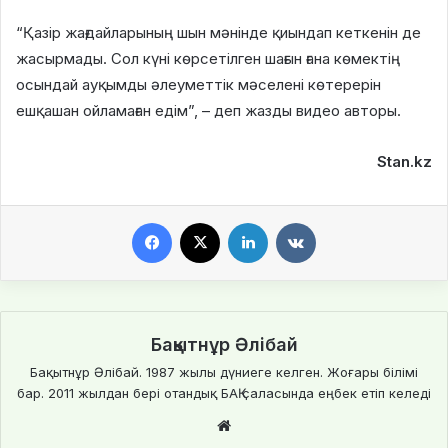
“Қазір жағдайларының шын мәнінде қиындап кеткенін де
жасырмады. Сол күні көрсетілген шағын ғана көмектің
осындай ауқымды әлеуметтік мәселені көтерерін
ешқашан ойламаған едім”, – деп жазды видео авторы.
Stan.kz
Facebook
X
LinkedIn
VKontakte
Бақытнұр Әлібай
Бақытнұр Әлібай. 1987 жылы дүниеге келген. Жоғары білімі
бар. 2011 жылдан бері отандық БАҚ саласында еңбек етіп келеді
We