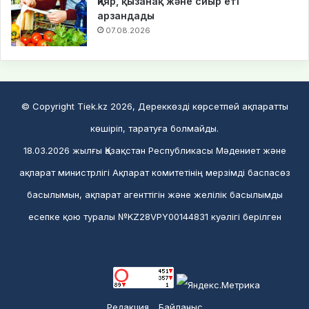
Қияр, қызанақ және сиыр еті
арзандады
07.08.2026
© Copyright Tiek.kz 2026, Дереккөзді көрсетпей ақпаратты
көшіріп, таратуға болмайды.
18.03.2026 жылғы Қазақстан Республикасы Мәдениет және
ақпарат министрлігі Ақпарат комитетінің мерзімді баспасөз
басылымын, ақпарат агенттігін және желілік басылымды
есепке қою туралы №KZ28VPY00144831 куәлігі берілген
Редакция
Байланыс