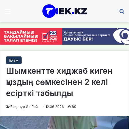
Мәзір
І
Қоғам
Шымкентте хиджаб киген
қыздың сөмкесінен 2 келі
есірткі табылды
Бақытнұр Әлібай
12.06.2026
80