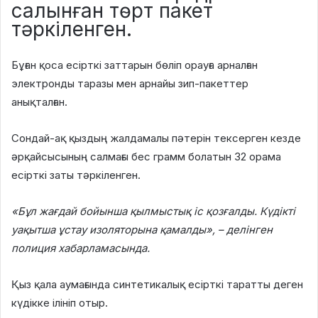
салынған төрт пакет
тәркіленген.
Бұған қоса есірткі заттарын бөліп орауға арналған
электронды таразы мен арнайы зип-пакеттер
анықталған.
Сондай-ақ қыздың жалдамалы пәтерін тексерген кезде
әрқайсысының салмағы бес грамм болатын 32 орама
есірткі заты тәркіленген.
«Бұл жағдай бойынша қылмыстық іс қозғалды. Күдікті
уақытша ұстау изоляторына қамалды», – делінген
полиция хабарламасында.
Қыз қала аумағында синтетикалық есірткі таратты деген
күдікке ілініп отыр.