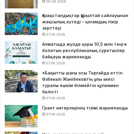
08.08.2026
Қазақстандықтар Құрылтай сайлауынан
жақсылық күтеді – қоғамдық пікір
зерттеуі
07.08.2026
Алматыда жүлде қоры 10,5 млн теңге
болатын республикалық суретшілер
байқауы жарияланды
07.08.2026
«Бақытты шағы осы Торғайда өтті»:
Өзбекәлі Жәнібековтің ұлы әкесі
туралы ешкім білмейтін құпиямен
бөлісті
07.08.2026
Грант иегерлерінің тізімі жарияланды
07.08.2026