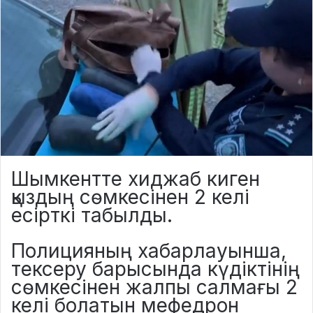
Шымкентте хиджаб киген
қыздың сөмкесінен 2 келі
есірткі табылды.
Полицияның хабарлауынша,
тексеру барысында күдіктінің
сөмкесінен жалпы салмағы 2
келі болатын мефедрон