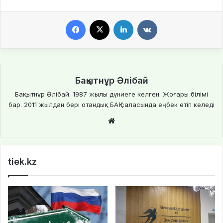
Facebook
X
LinkedIn
VKontakte
Бақытнұр Әлібай
Бақытнұр Әлібай. 1987 жылы дүниеге келген. Жоғары білімі
бар. 2011 жылдан бері отандық БАҚ саласында еңбек етіп келеді
We
bsi
te
tiek.kz