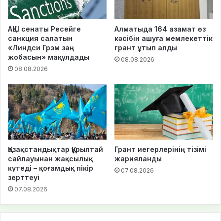
АҚШ сенаты Ресейге
Алматыда 164 азамат өз
санкция салатын
кәсібін ашуға мемлекеттік
«Линдси Грэм заң
грант ұтып алды
жобасын» мақұлдады
08.08.2026
08.08.2026
Қазақстандықтар Құрылтай
Грант иегерлерінің тізімі
сайлауынан жақсылық
жарияланды
күтеді – қоғамдық пікір
07.08.2026
зерттеуі
07.08.2026