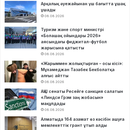
Арқалық әуежайынан үш бағытта ұшақ
ұшады
08.08.2026
Туризм және спорт министрі
«Болашақ ойындары 2026»
аясындағы фиджитал-футбол
жарысына қатысты
08.08.2026
«Жарыммен жолықтырған – осы кісі»:
Мұхамеджан Тазабек Бекболатқа
алғыс айтты
08.08.2026
АҚШ сенаты Ресейге санкция салатын
«Линдси Грэм заң жобасын»
мақұлдады
08.08.2026
Алматыда 164 азамат өз кәсібін ашуға
мемлекеттік грант ұтып алды