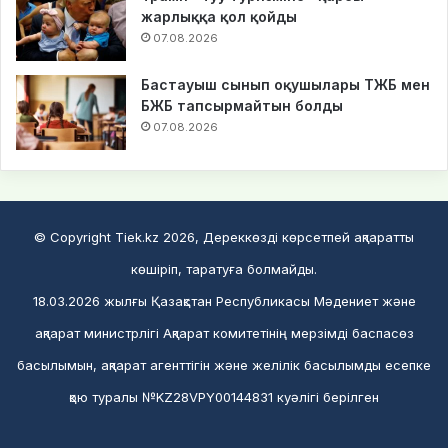
жарлыққа қол қойды
07.08.2026
Бастауыш сынып оқушылары ТЖБ мен
БЖБ тапсырмайтын болды
07.08.2026
© Copyright Tiek.kz 2026, Дереккөзді көрсетпей ақпаратты
көшіріп, таратуға болмайды.
18.03.2026 жылғы Қазақстан Республикасы Мәдениет және
ақпарат министрлігі Ақпарат комитетінің мерзімді баспасөз
басылымын, ақпарат агенттігін және желілік басылымды есепке
қою туралы №KZ28VPY00144831 куәлігі берілген