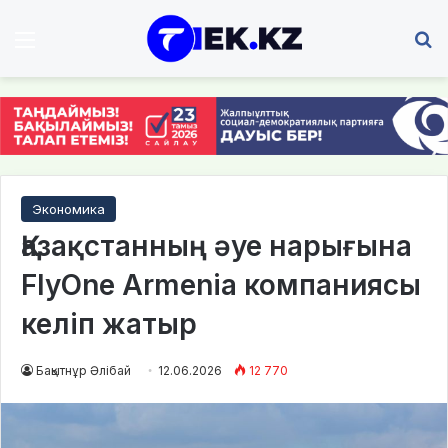
Мәзір
І
Экономика
Қазақстанның әуе нарығына
FlyOne Armenia компаниясы
келіп жатыр
Бақытнұр Әлібай
12.06.2026
12 770