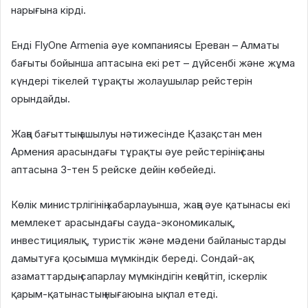
нарығына кірді.
Енді FlyOne Armenia әуе компаниясы Ереван – Алматы
бағыты бойынша аптасына екі рет – дүйсенбі және жұма
күндері тікелей тұрақты жолаушылар рейстерін
орындайды.
Жаңа бағыттың ашылуы нәтижесінде Қазақстан мен
Армения арасындағы тұрақты әуе рейстерінің саны
аптасына 3-тен 5 рейске дейін көбейеді.
Көлік министрлігінің хабарлауынша, жаңа әуе қатынасы екі
мемлекет арасындағы сауда-экономикалық,
инвестициялық, туристік және мәдени байланыстарды
дамытуға қосымша мүмкіндік береді. Сондай-ақ
азаматтардың сапарлау мүмкіндігін кеңейтіп, іскерлік
қарым-қатынастың нығаюына ықпал етеді.