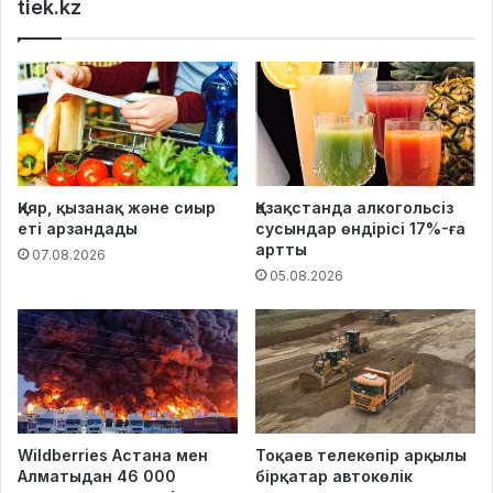
tiek.kz
Қияр, қызанақ және сиыр
Қазақстанда алкогольсіз
еті арзандады
сусындар өндірісі 17%-ға
артты
07.08.2026
05.08.2026
Wildberries Астана мен
Тоқаев телекөпір арқылы
Алматыдан 46 000
бірқатар автокөлік