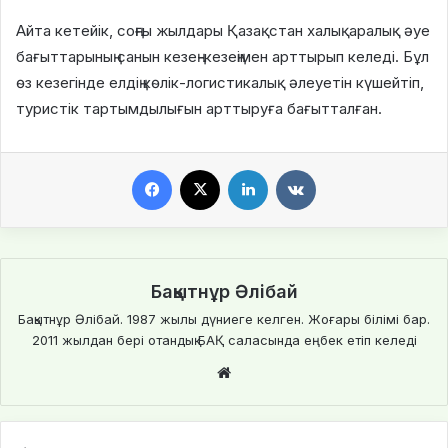
Айта кетейік, соңғы жылдары Қазақстан халықаралық әуе
бағыттарының санын кезең-кезеңімен арттырып келеді. Бұл
өз кезегінде елдің көлік-логистикалық әлеуетін күшейтіп,
туристік тартымдылығын арттыруға бағытталған.
Facebook
X
LinkedIn
VKontakte
Бақытнұр Әлібай
Бақытнұр Әлібай. 1987 жылы дүниеге келген. Жоғары білімі бар.
2011 жылдан бері отандық БАҚ саласында еңбек етіп келеді
We
bsi
te