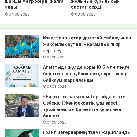
шаршы метр жерді жалға
жолының құрылысын
алды
бастап берді
04.08.2026
03.08.2026
Қазақстандықтар Құрылтай сайлауынан
жақсылық күтеді – қоғамдық пікір
зерттеуі
07.08.2026
Алматыда жүлде қоры 10,5 млн теңге
болатын республикалық суретшілер
байқауы жарияланды
07.08.2026
«Бақытты шағы осы Торғайда өтті»:
Өзбекәлі Жәнібековтің ұлы әкесі
туралы ешкім білмейтін құпиямен
бөлісті
07.08.2026
Грант иегерлерінің тізімі жарияланды