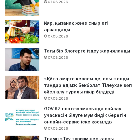
07.08.2026
Қияр, қызанақ және сиыр еті
арзандады
07.08.2026
Тағы бір блогерге іздеу жарияланды
07.08.2026
«Қайта өмірге келсем де, осы жолды
таңдар едім»: Бекболат Тілеухан көп
әйел алу туралы пікір білдірді
07.08.2026
GOV.KZ платформасында сайлау
учаскесін білуге мүмкіндік беретін
онлайн-сервис іске қосылды
07.08.2026
Трамп «Туу туризміне» қарсы