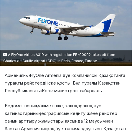
A FlyOne Airbus A319 with registration ER-00002 takes off from
Charles de Gaulle Airport (CDG) in Paris, France, Europe
Арменияның FlyOne Armenia әуе компаниясы Қазақстанға
тұрақты рейстерді іске қосты. Бұл туралы Қазақстан
Республикасының Көлік министрлігі хабарлады.
Ведомствоның мәліметінше, халықаралық әуе
қатынастарының географиясын кеңейту және рейстер
санын арттыру жұмыстары аясында 12 маусымнан
бастап Арменияның жаңа әуе тасымалдаушысы Қазақстан