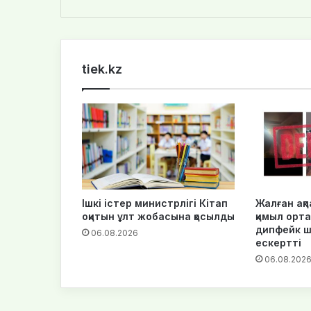
bsi
te
tiek.kz
Ішкі істер министрлігі Кітап
Жалған ақпа
оқитын ұлт жобасына қосылды
қимыл орта
дипфейк 
06.08.2026
ескертті
06.08.202