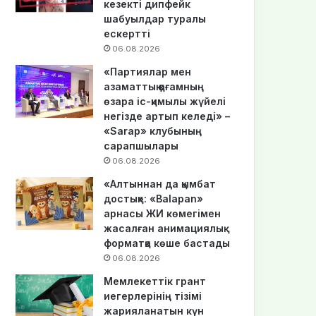
кезекті дипфейк
шабуылдар туралы
ескертті
06.08.2026
«Партиялар мен
азаматтық қоғамның
өзара іс-қимылы жүйелі
негізде артып келеді» –
«Sarap» клубының
сарапшылары
06.08.2026
«Алтыннан да қымбат
достық»: «Balapan»
арнасы ЖИ көмегімен
жасалған анимациялық
форматқа көше бастады
06.08.2026
Мемлекеттік грант
иегерлерінің тізімі
жарияланатын күн