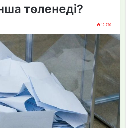
нша төленеді?
12 719