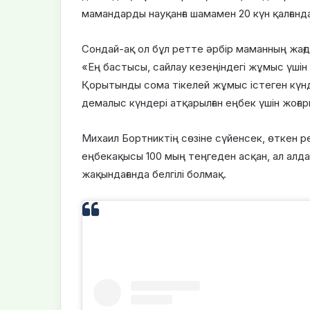
мамандарды науқанға шамамен 20 күн қалғанда
Сондай-ақ ол бұл ретте әрбір маманның жағда
«Ең бастысы, сайлау кезеңіндегі жұмыс үшін
Қорытынды сома тікелей жұмыс істеген күн
демалыс күндері атқарылған еңбек үшін жоға
Михаил Бортниктің сөзіне сүйенсек, өткен 
еңбекақысы 100 мың теңгеден асқан, ал алда
жақындағанда белгілі болмақ.