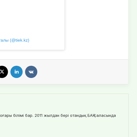
алы (@tiek.kz)
X
LinkedIn
VKontakte
оғары білімі бар. 2011 жылдан бері отандық БАҚ саласында