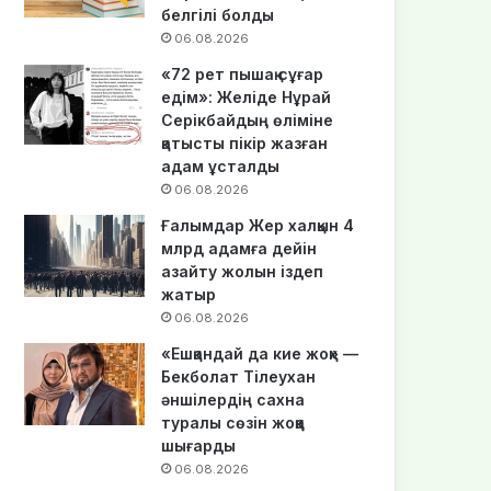
белгілі болды
06.08.2026
«72 рет пышақ сұғар
едім»: Желіде Нұрай
Серікбайдың өліміне
қатысты пікір жазған
адам ұсталды
06.08.2026
Ғалымдар Жер халқын 4
млрд адамға дейін
азайту жолын іздеп
жатыр
06.08.2026
«Ешқандай да кие жоқ» —
Бекболат Тілеухан
әншілердің сахна
туралы сөзін жоққа
шығарды
06.08.2026