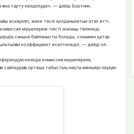
 ғана тарту көзделуде», — дейді Бортник.
йы ескеріліп, жеке тәсіл қолданылатын атап өтті.
 комиссия мүшелеріне тиісті жалақы төленеді.
дердің санына байланысты болады, сонымен қатар
рылатылған коэффициент есептеледі», — дейді ол.
референдум кезінде комиссия мүшелерінің
ғы сайлаудағы орташа табыстың нақты мөлшері науқан