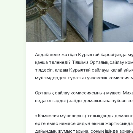
Алдағы келе жатқан Құрылтай қарсаңында мұ
қанша төленеді? Тілшіміз Орталық сайлау к
тілдесіп, алдағы Құрылтай сайлауы қалай ұй
мұғалімдерден тұратын учаскелік комиссия мү
Орталық сайлау комиссиясының мүшесі Миха
педагогтардың заңды демалысына нұқсан ке
«Комиссия мүшелерінің толыққанды демалып 
ерте емес немесе айдың екінші жартысында 
дайындық жұмыстарына, соның ішінде арнайы