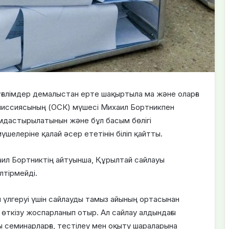
ғалімдер демалыстан ерте шақыртыла ма және оларға
омиссиясының (ОСК) мүшесі Михаил Бортникпен
ымдастырылатынын және бұл басым бөлігі
шелеріне қалай әсер ететінін біліп қайтты.
ил Бортниктің айтуынша, Құрылтай сайлауы
лтірмейді.
үлгеруі үшін сайлауды тамыз айының ортасынан
өткізу жоспарланып отыр. Ал сайлау алдындағы
 семинарларға, тестілеу мен оқыту шараларына