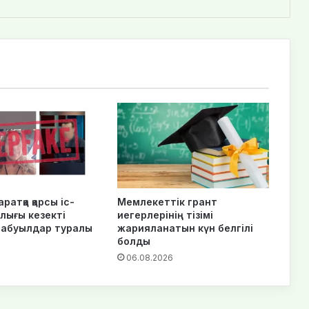
ратқа қарсы іс-
Мемлекеттік грант
лығы кезекті
иегерлерінің тізімі
шабуылдар туралы
жарияланатын күн белгілі
болды
6
06.08.2026