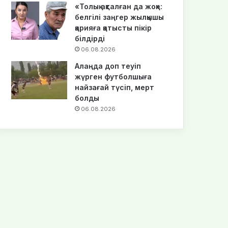
«Толық ақталған да жоқ»:
белгілі заңгер жылқышы
қарияға қатысты пікір
білдірді
06.08.2026
Алаңда доп теуіп
жүрген футболшыға
найзағай түсіп, мерт
болды
06.08.2026