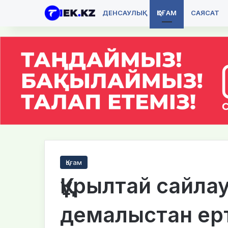
ДЕНСАУЛЫҚ
ҚОҒАМ
САЯСАТ
Қоғам
Құрылтай сайла
демалыстан ер