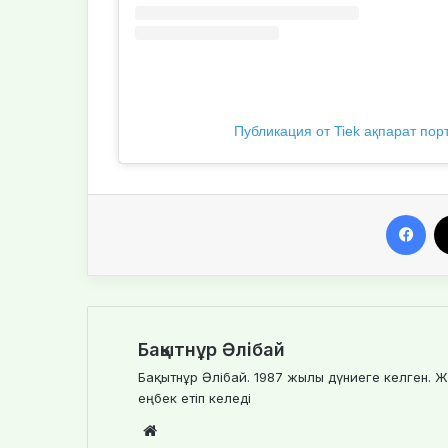
Публикация от Tiek ақпарат порт
Facebook
Бақытнұр Әлібай
Бақытнұр Әлібай. 1987 жылы дүниеге келген. Ж
еңбек етіп келеді
We