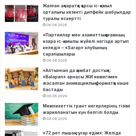
Жалған ақпаратқа қарсы іс-қимыл
орталығы кезекті дипфейк шабуылдар
туралы ескертті
06.08.2026
«Партиялар мен азаматтық қоғамның
өзара іс-қимылы жүйелі негізде артып
келеді» – «Sarap» клубының
сарапшылары
06.08.2026
«Алтыннан да қымбат достық»:
«Balapan» арнасы ЖИ көмегімен
жасалған анимациялық форматқа көше
бастады
06.08.2026
Мемлекеттік грант иегерлерінің тізімі
жарияланатын күн белгілі болды
06.08.2026
«72 рет пышақ сұғар едім»: Желіде