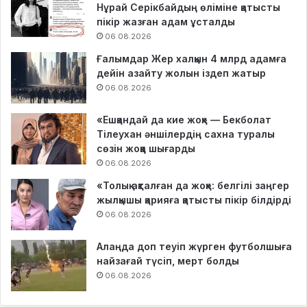
Нұрай Серікбайдың өліміне қатысты
пікір жазған адам ұсталды
06.08.2026
Ғалымдар Жер халқын 4 млрд адамға
дейін азайту жолын іздеп жатыр
06.08.2026
«Ешқандай да кие жоқ» — Бекболат
Тілеухан әншілердің сахна туралы
сөзін жоққа шығарды
06.08.2026
«Толық ақталған да жоқ»: белгілі заңгер
жылқышы қарияға қатысты пікір білдірді
06.08.2026
Алаңда доп теуіп жүрген футболшыға
найзағай түсіп, мерт болды
06.08.2026