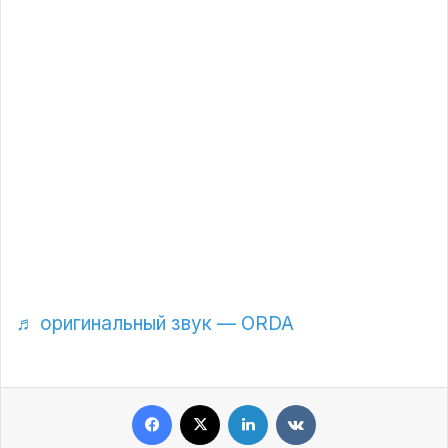
мән-жайды білген. Ол алғашында әйелдің қолындағы
шынайы сәби екеніне сенбеген. Соңынан барып
тілдескенде, баланың небәрі 3-4 айлық екенін көреді.
Келіншек күйеуінің табысы отбасын асырауға
жетпегендіктен, амалсыздан баласымен бірге тапсырыс
тасуға шыққанын айтқан. Ер адам онымен сөйлескен
сәтін желіге жүктеді. Жас ананың жағдайына алаңдаған
Алмат оған өзінің бір күндік табысын беріп, үйіне барып
демалуын өтінген. Сондай-ақ, ол көпшілікті бұл жағдайға
бейжай қарамай, мұқтаж отбасыға қол ұшын созуға
шақырды.
♬ оригинальный звук — ORDA
Facebook
X
LinkedIn
VKontakte