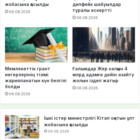
жобасына қосылды
дипфейк шабуылдар
туралы ескертті
06.08.2026
06.08.2026
Мемлекеттік грант
Ғалымдар Жер халқын 4
иегерлерінің тізімі
млрд адамға дейін азайту
жарияланатын күн белгілі
жолын іздеп жатыр
болды
06.08.2026
06.08.2026
Ішкі істер министрлігі Кітап оқитын ұлт
жобасына қосылды
06.08.2026