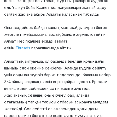
келіншектің фотосы тарап, жұрттың назарын аударған
еді. Үш күн бойы Қазнет қолданушылары жаппай іздеу
салған жас ана ақыры Алматы қаласынан табылды.
Оны кездейсоқ байқап қалып, мән-жайды сұрап білген –
жергілікті мейрамханалардың бірінде жұмыс істейтін
Алмат Несіпқалиев есімді азамат
өзінің
Threads
парақшасында айтты.
Алматтың айтуынша, ол басында әйелдің қолындағы
шынайы сәби екеніне сенбеген. Алайда күдігін сейілту
үшін соңынан жүгіріп барып тілдескенде, баланың небәрі
3-4 айлық шақалақ екенін көріп қайран қалған. Ер адам
келіншекпен сөйлескен сәтін желіге жүктеді.
Жас ананың сөзінше, оның күйеуі бар, алайда
отағасының тапқан табысы отбасын асырауға мүлдем
жетпейді. Сол себепті ол амалсыздан қолындағы
нәрестесімен бірге көше кезіп, ауыр жұмыс істеуге