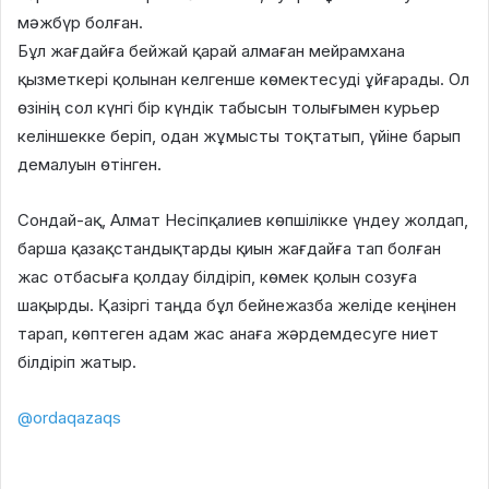
мәжбүр болған.
Бұл жағдайға бейжай қарай алмаған мейрамхана
қызметкері қолынан келгенше көмектесуді ұйғарады. Ол
өзінің сол күнгі бір күндік табысын толығымен курьер
келіншекке беріп, одан жұмысты тоқтатып, үйіне барып
демалуын өтінген.
Сондай-ақ, Алмат Несіпқалиев көпшілікке үндеу жолдап,
барша қазақстандықтарды қиын жағдайға тап болған
жас отбасыға қолдау білдіріп, көмек қолын созуға
шақырды. Қазіргі таңда бұл бейнежазба желіде кеңінен
тарап, көптеген адам жас анаға жәрдемдесуге ниет
білдіріп жатыр.
@ordaqazaqs
Үш күн бойы желіде қызу талқыланып, жұрт
жаппай іздеген курьер келіншек Алматыда табылды. Оны
мейрамхана қызметкері Алмат Несіпқалиев көріп қалып,