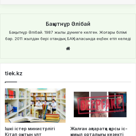
Бақытнұр Әлібай
Бақытнұр Әлібай. 1987 жылы дүниеге келген. Жоғары білімі
бар. 2011 жылдан бері отандық БАҚ саласында еңбек етіп келеді
We
bsi
te
tiek.kz
Ішкі істер министрлігі
Жалған ақпаратқа қарсы іс-
Кітап оқитын ұлт
қимыл орталығы кезекті