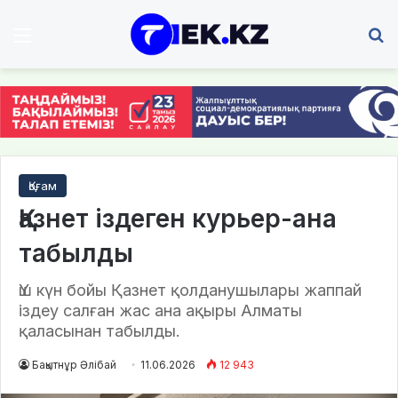
Мәзір
І
Қоғам
Қазнет іздеген курьер-ана
табылды
Үш күн бойы Қазнет қолданушылары жаппай
іздеу салған жас ана ақыры Алматы
қаласынан табылды.
Бақытнұр Әлібай
11.06.2026
12 943