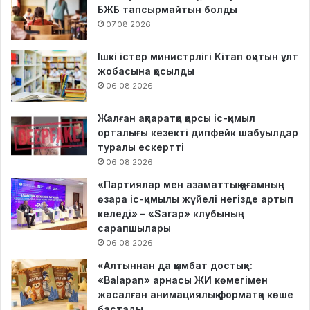
БЖБ тапсырмайтын болды
07.08.2026
Ішкі істер министрлігі Кітап оқитын ұлт
жобасына қосылды
06.08.2026
Жалған ақпаратқа қарсы іс-қимыл
орталығы кезекті дипфейк шабуылдар
туралы ескертті
06.08.2026
«Партиялар мен азаматтық қоғамның
өзара іс-қимылы жүйелі негізде артып
келеді» – «Sarap» клубының
сарапшылары
06.08.2026
«Алтыннан да қымбат достық»:
«Balapan» арнасы ЖИ көмегімен
жасалған анимациялық форматқа көше
бастады