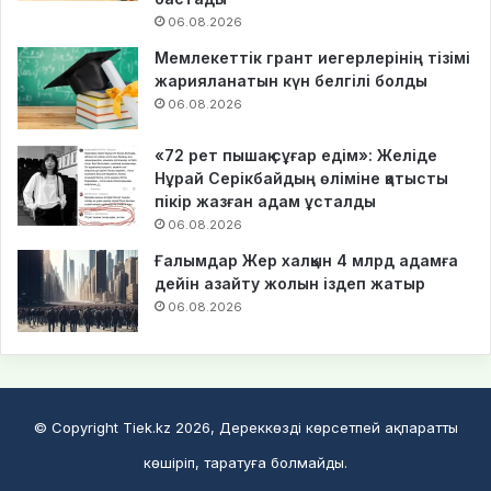
06.08.2026
Мемлекеттік грант иегерлерінің тізімі
жарияланатын күн белгілі болды
06.08.2026
«72 рет пышақ сұғар едім»: Желіде
Нұрай Серікбайдың өліміне қатысты
пікір жазған адам ұсталды
06.08.2026
Ғалымдар Жер халқын 4 млрд адамға
дейін азайту жолын іздеп жатыр
06.08.2026
© Copyright Tiek.kz 2026, Дереккөзді көрсетпей ақпаратты
көшіріп, таратуға болмайды.