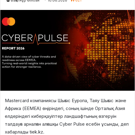
Бақытнұр Әлібай
10.06.2026
621
Mastercard компаниясы Шығыс Еуропа, Таяу Шығыс және
Африка (EEMEA) өңіріндегі, соның ішінде Орталық Азия
елдеріндегі киберқауіптер ландшафтының өзгеруін
талдауға арналған алғашқы Cyber Pulse есебін ұсынды, деп
хабарлады tiek.kz.