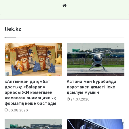
We
bsi
te
tiek.kz
«Алтыннан да қымбат
Астана мен Бурабайда
достық»: «Balapan»
аэротакси қызметі іске
арнасы ЖИ көмегімен
қосылуы мүмкін
жасалған анимациялық
24.07.2026
форматқа көше бастады
06.08.2026