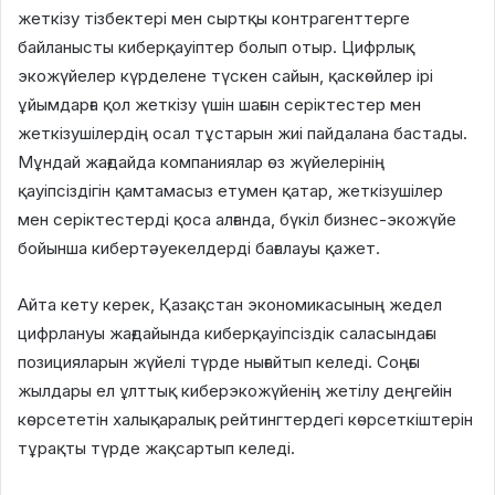
жеткізу тізбектері мен сыртқы контрагенттерге
байланысты киберқауіптер болып отыр. Цифрлық
экожүйелер күрделене түскен сайын, қаскөйлер ірі
ұйымдарға қол жеткізу үшін шағын серіктестер мен
жеткізушілердің осал тұстарын жиі пайдалана бастады.
Мұндай жағдайда компаниялар өз жүйелерінің
қауіпсіздігін қамтамасыз етумен қатар, жеткізушілер
мен серіктестерді қоса алғанда, бүкіл бизнес-экожүйе
бойынша кибертәуекелдерді бағалауы қажет.
Айта кету керек, Қазақстан экономикасының жедел
цифрлануы жағдайында киберқауіпсіздік саласындағы
позицияларын жүйелі түрде нығайтып келеді. Соңғы
жылдары ел ұлттық киберэкожүйенің жетілу деңгейін
көрсететін халықаралық рейтингтердегі көрсеткіштерін
тұрақты түрде жақсартып келеді.