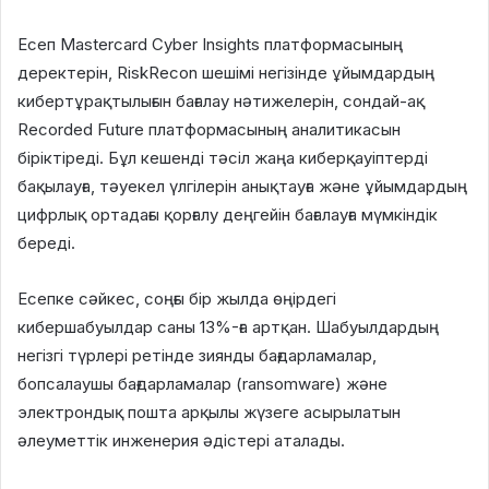
Есеп Mastercard Cyber Insights платформасының
деректерін, RiskRecon шешімі негізінде ұйымдардың
кибертұрақтылығын бағалау нәтижелерін, сондай-ақ
Recorded Future платформасының аналитикасын
біріктіреді. Бұл кешенді тәсіл жаңа киберқауіптерді
бақылауға, тәуекел үлгілерін анықтауға және ұйымдардың
цифрлық ортадағы қорғалу деңгейін бағалауға мүмкіндік
береді.
Есепке сәйкес, соңғы бір жылда өңірдегі
кибершабуылдар саны 13%-ға артқан. Шабуылдардың
негізгі түрлері ретінде зиянды бағдарламалар,
бопсалаушы бағдарламалар (ransomware) және
электрондық пошта арқылы жүзеге асырылатын
әлеуметтік инженерия әдістері аталады.