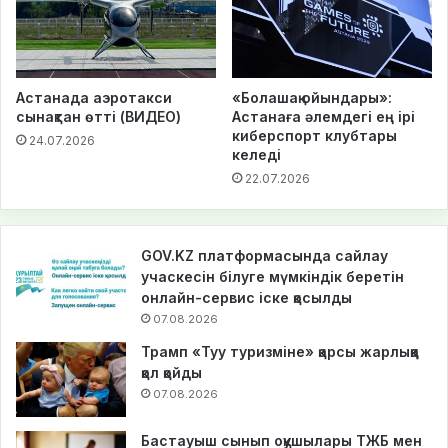
Астанада аэротакси
«Болашақ ойындары»:
сынақтан өтті (ВИДЕО)
Астанаға әлемдегі ең ірі
киберспорт клубтары
24.07.2026
келеді
22.07.2026
GOV.KZ платформасында сайлау
учаскесін білуге мүмкіндік беретін
онлайн-сервис іске қосылды
07.08.2026
Трамп «Туу туризміне» қарсы жарлыққа
қол қойды
07.08.2026
Бастауыш сынып оқушылары ТЖБ мен