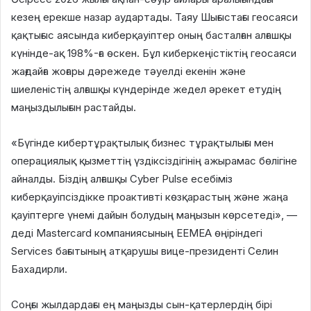
кезең ерекше назар аудартады. Таяу Шығыстағы геосаяси
қақтығыс аясында киберқауіптер оның басталған алғашқы
күнінде-ақ 198%-ға өскен. Бұл киберкеңістіктің геосаяси
жағдайға жоғары дәрежеде тәуелді екенін және
шиеленістің алғашқы күндерінде жедел әрекет етудің
маңыздылығын растайды.
«Бүгінде кибертұрақтылық бизнес тұрақтылығы мен
операциялық қызметтің үздіксіздігінің ажырамас бөлігіне
айналды. Біздің алғашқы Cyber Pulse есебіміз
киберқауіпсіздікке проактивті көзқарастың және жаңа
қауіптерге үнемі дайын болудың маңызын көрсетеді», —
деді Mastercard компаниясының EEMEA өңіріндегі
Services бағытының атқарушы вице-президенті Селин
Бахадирли.
Соңғы жылдардағы ең маңызды сын-қатерлердің бірі