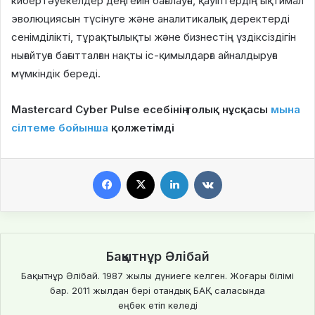
кибертәуекелдер деңгейін бағалауға, қауіптердің ықтимал
эволюциясын түсінуге және аналитикалық деректерді
сенімділікті, тұрақтылықты және бизнестің үздіксіздігін
нығайтуға бағытталған нақты іс-қимылдарға айналдыруға
мүмкіндік береді.
Mastercard Cyber Pulse есебінің толық нұсқасы
мына
сілтеме бойынша
қолжетімді
Facebook
X
LinkedIn
VKontakte
Бақытнұр Әлібай
Бақытнұр Әлібай. 1987 жылы дүниеге келген. Жоғары білімі
бар. 2011 жылдан бері отандық БАҚ саласында
еңбек етіп келеді