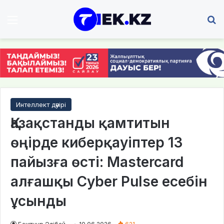
Мәзір
І
Интеллект дәуірі
Қазақстанды қамтитын
өңірде киберқауіптер 13
пайызға өсті: Mastercard
алғашқы Cyber Pulse есебін
ұсынды