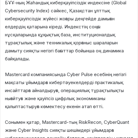
БҰҰ-ның Жаһандық киберқауіпсіздік индексіне (Global
Cybersecurity Index) сәйкес, Қазақстан ұлттық
киберқауіпсіздік жүйесі жоғары деңгейде дамыған
елдердің қатарына кіреді. Индекстің соңғы
нұсқаларында құқықтық база, институционалдық
тұрақтылық және техникалық қорғаныс шараларын
дамыту сияқты негізгі бағыттар бойынша оң динамика
байқалады.
Mastercard компаниясында Cyber Pulse есебінің негізгі
мақсаты ұйымдарға кибертәуекелдерді практикалық
инсайттарға айналдыруға, операциялық тұрақтылықты
нығайтуға және қауіпсіз цифрлық экономиканы
қалыптастыруға көмектесу екенін атап өтті.
Сонымен қатар, Mastercard-тың RiskRecon, CyberQuant
және Cyber Insights сияқты шешімдері ұйымдарға