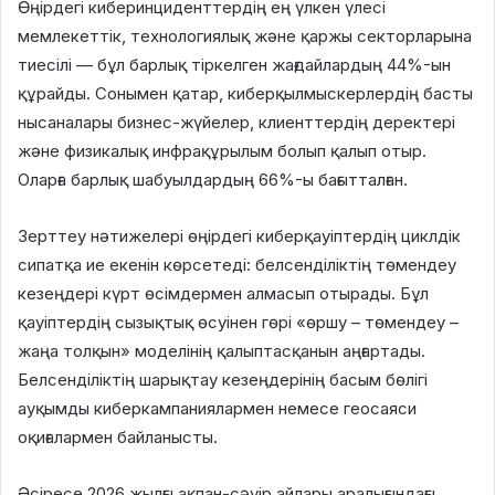
Өңірдегі киберинциденттердің ең үлкен үлесі
мемлекеттік, технологиялық және қаржы секторларына
тиесілі — бұл барлық тіркелген жағдайлардың 44%-ын
құрайды. Сонымен қатар, киберқылмыскерлердің басты
нысаналары бизнес-жүйелер, клиенттердің деректері
және физикалық инфрақұрылым болып қалып отыр.
Оларға барлық шабуылдардың 66%-ы бағытталған.
Зерттеу нәтижелері өңірдегі киберқауіптердің циклдік
сипатқа ие екенін көрсетеді: белсенділіктің төмендеу
кезеңдері күрт өсімдермен алмасып отырады. Бұл
қауіптердің сызықтық өсуінен гөрі «өршу – төмендеу –
жаңа толқын» моделінің қалыптасқанын аңғартады.
Белсенділіктің шарықтау кезеңдерінің басым бөлігі
ауқымды киберкампаниялармен немесе геосаяси
оқиғалармен байланысты.
Әсіресе 2026 жылғы ақпан-сәуір айлары аралығындағы