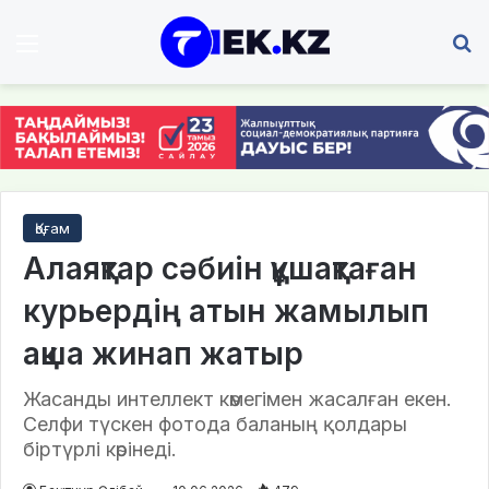
Мәзір
І
Қоғам
Алаяқтар сәбиін құшақтаған
курьердің атын жамылып
ақша жинап жатыр
Жасанды интеллект көмегімен жасалған екен.
Селфи түскен фотода баланың қолдары
біртүрлі көрінеді.