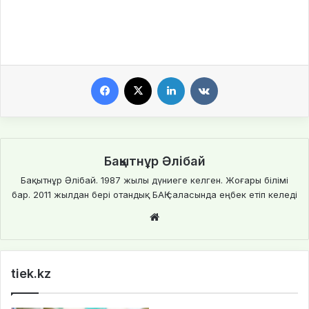
Facebook
X
LinkedIn
VKontakte
Бақытнұр Әлібай
Бақытнұр Әлібай. 1987 жылы дүниеге келген. Жоғары білімі
бар. 2011 жылдан бері отандық БАҚ саласында еңбек етіп келеді
We
bsi
te
tiek.kz