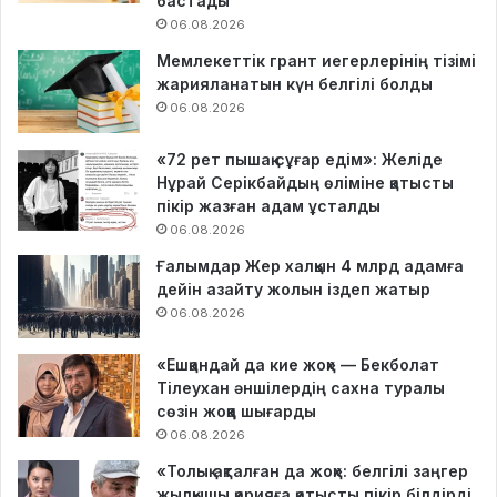
бастады
06.08.2026
Мемлекеттік грант иегерлерінің тізімі
жарияланатын күн белгілі болды
06.08.2026
«72 рет пышақ сұғар едім»: Желіде
Нұрай Серікбайдың өліміне қатысты
пікір жазған адам ұсталды
06.08.2026
Ғалымдар Жер халқын 4 млрд адамға
дейін азайту жолын іздеп жатыр
06.08.2026
«Ешқандай да кие жоқ» — Бекболат
Тілеухан әншілердің сахна туралы
сөзін жоққа шығарды
06.08.2026
«Толық ақталған да жоқ»: белгілі заңгер
жылқышы қарияға қатысты пікір білдірді