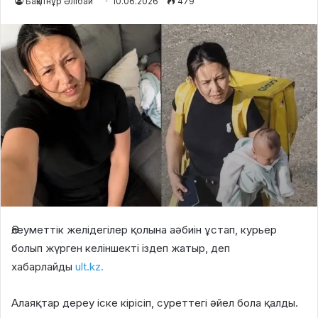
Бақытнұр Әлібай
10.06.2026
479
Әлеуметтік желідегілер қолына аәбиін ұстап, курьер
болып жүрген келіншекті іздеп жатыр, деп
хабарлайды
ult.kz.
Алаяқтар дереу іске кірісіп, суреттегі әйел бола қалды.