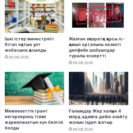
Ішкі істер министрлігі
Жалған ақпаратқа қарсы іс-
Кітап оқитын ұлт
қимыл орталығы кезекті
жобасына қосылды
дипфейк шабуылдар
туралы ескертті
06.08.2026
06.08.2026
Мемлекеттік грант
Ғалымдар Жер халқын 4
иегерлерінің тізімі
млрд адамға дейін азайту
жарияланатын күн белгілі
жолын іздеп жатыр
болды
06.08.2026