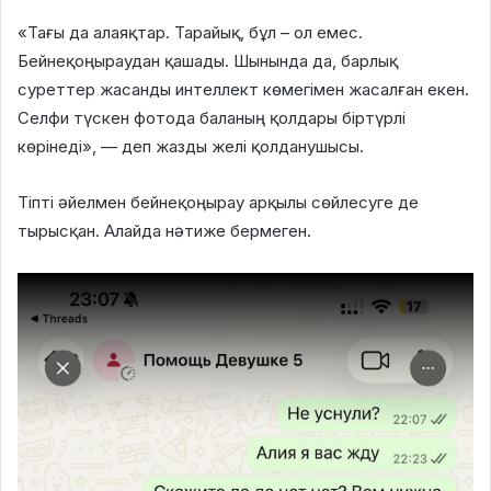
«Тағы да алаяқтар. Тарайық, бұл – ол емес.
Бейнеқоңыраудан қашады. Шынында да, барлық
суреттер жасанды интеллект көмегімен жасалған екен.
Селфи түскен фотода баланың қолдары біртүрлі
көрінеді», — деп жазды желі қолданушысы.
Тіпті әйелмен бейнеқоңырау арқылы сөйлесуге де
тырысқан. Алайда нәтиже бермеген.