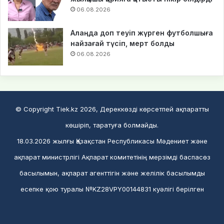
06.08.2026
Алаңда доп теуіп жүрген футболшыға
найзағай түсіп, мерт болды
06.08.2026
© Copyright Tiek.kz 2026, Дереккөзді көрсетпей ақпаратты
көшіріп, таратуға болмайды.
18.03.2026 жылғы Қазақстан Республикасы Мәдениет және
ақпарат министрлігі Ақпарат комитетінің мерзімді баспасөз
басылымын, ақпарат агенттігін және желілік басылымды
есепке қою туралы №KZ28VPY00144831 куәлігі берілген