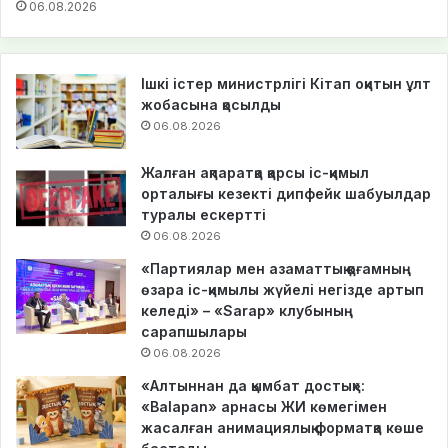
06.08.2026
Ішкі істер министрлігі Кітап оқитын ұлт
жобасына қосылды
06.08.2026
Жалған ақпаратқа қарсы іс-қимыл
орталығы кезекті дипфейк шабуылдар
туралы ескертті
06.08.2026
«Партиялар мен азаматтық қоғамның
өзара іс-қимылы жүйелі негізде артып
келеді» – «Sarap» клубының
сарапшылары
06.08.2026
«Алтыннан да қымбат достық»:
«Balapan» арнасы ЖИ көмегімен
жасалған анимациялық форматқа көше