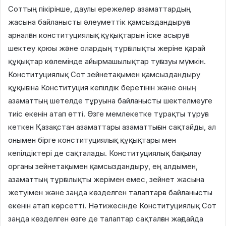
Соттың пікірінше, даулы ережелер азаматтардың
жасына байланысты әлеуметтік қамсыздандыруға
арналған конституциялық құқықтарын іске асыруға
шектеу қоюы және олардың тұрғылықты жеріне қарай
құқықтар көлемінде айырмашылықтар туғызуы мүмкін.
Конституциялық Сот зейнетақымен қамсыздандыру
құқығына Конституция кепілдік беретінін және оның
азаматтың шетелде тұруына байланысты шектелмеуге
тиіс екенін атап өтті. Өзге мемлекетке тұрақты тұруға
кеткен Қазақстан азаматтары азаматтығын сақтайды, ал
онымен бірге конституциялық құқықтары мен
кепілдіктері де сақталады. Конституциялық бақылау
органы зейнетақымен қамсыздандыру, ең алдымен,
азаматтың тұрғылықты жерімен емес, зейнет жасына
жетуімен және заңда көзделген талаптарға байланысты
екенін атап көрсетті. Нәтижесінде Конституциялық Сот
заңда көзделген өзге де талаптар сақталған жағдайда