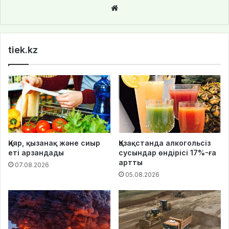
We
bsi
te
tiek.kz
Қияр, қызанақ және сиыр
Қазақстанда алкогольсіз
еті арзандады
сусындар өндірісі 17%-ға
артты
07.08.2026
05.08.2026