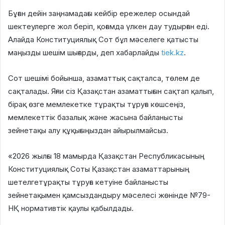
Бұған дейін заңнамадағы кейбір ережелер осындай
шектеулерге жол беріп, қоғамда үлкен дау тудырған еді.
Алайда Конституциялық Сот бұл мәселеге қатысты
маңызды шешім шығарды, деп хабарлайды
tiek.kz
.
Сот шешімі бойынша, азаматтық сақталса, төлем де
сақталады. Яғни сіз Қазақстан азаматтығын сақтап қалып,
бірақ өзге мемлекетке тұрақты тұруға көшсеңіз,
мемлекеттік базалық және жасына байланысты
зейнетақы алу құқығыңыздан айырылмайсыз.
«2026 жылғы 18 мамырда Қазақстан Республикасының
Конституциялық Соты Қазақстан азаматтарының
шетелгетұрақты тұруға кетуіне байланысты
зейнетақымен қамсыздандыру мәселесі жөнінде №79-
НҚ нормативтік қаулы қабылдады.