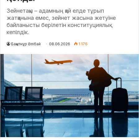
Зейнетақы – адамның қай елде тұрып
жатқанына емес, зейнет жасына жетуіне
байланысты берілетін конституциялық
кепілдік.
Бақытнұр Әлібай
08.06.2026
1 176