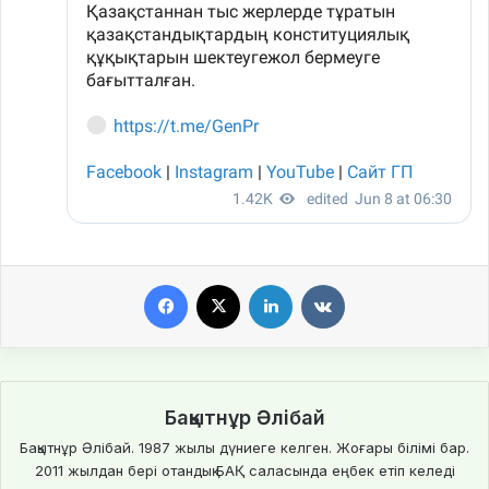
Facebook
X
LinkedIn
VKontakte
Бақытнұр Әлібай
Бақытнұр Әлібай. 1987 жылы дүниеге келген. Жоғары білімі бар.
2011 жылдан бері отандық БАҚ саласында еңбек етіп келеді