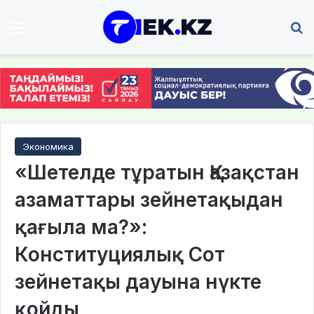
Мәзір
І
Экономика
«Шетелде тұратын Қазақстан
азаматтары зейнетақыдан
қағыла ма?»:
Конституциялық Сот
зейнетақы дауына нүкте
қойды