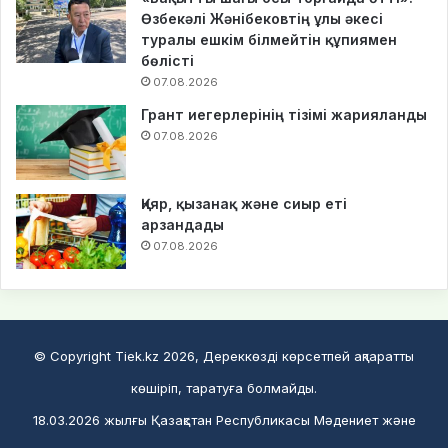
Өзбекәлі Жәнібековтің ұлы әкесі
туралы ешкім білмейтін құпиямен
бөлісті
07.08.2026
Грант иегерлерінің тізімі жарияланды
07.08.2026
Қияр, қызанақ және сиыр еті
арзандады
07.08.2026
© Copyright Tiek.kz 2026, Дереккөзді көрсетпей ақпаратты
көшіріп, таратуға болмайды.
18.03.2026 жылғы Қазақстан Республикасы Мәдениет және