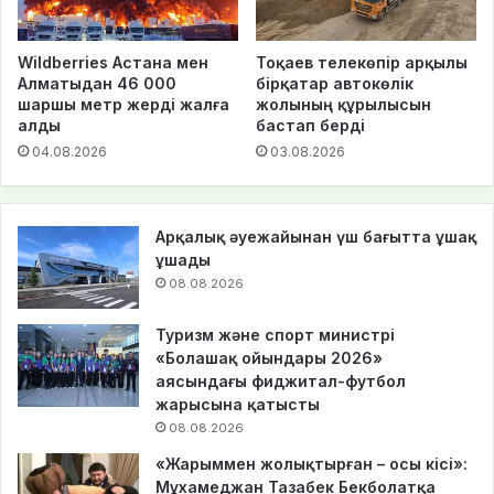
Wildberries Астана мен
Тоқаев телекөпір арқылы
Алматыдан 46 000
бірқатар автокөлік
шаршы метр жерді жалға
жолының құрылысын
алды
бастап берді
04.08.2026
03.08.2026
Арқалық әуежайынан үш бағытта ұшақ
ұшады
08.08.2026
Туризм және спорт министрі
«Болашақ ойындары 2026»
аясындағы фиджитал-футбол
жарысына қатысты
08.08.2026
«Жарыммен жолықтырған – осы кісі»:
Мұхамеджан Тазабек Бекболатқа