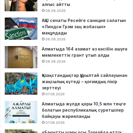
алғыс айтты
08.08.2026
АҚШ сенаты Ресейге санкция салатын
«Линдси Грэм заң жобасын»
мақұлдады
08.08.2026
Алматыда 164 азамат өз кәсібін ашуға
мемлекеттік грант ұтып алды
08.08.2026
Қазақстандықтар Құрылтай сайлауынан
жақсылық күтеді – қоғамдық пікір
зерттеуі
07.08.2026
Алматыда жүлде қоры 10,5 млн теңге
болатын республикалық суретшілер
байқауы жарияланды
07.08.2026
«Бақытты шағы осы Торғайда өтті»: