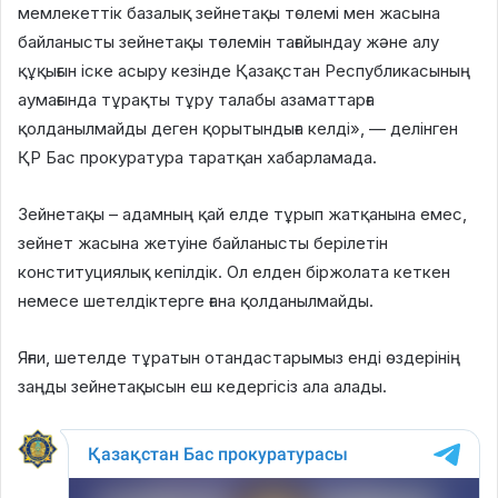
мемлекеттік базалық зейнетақы төлемі мен жасына
байланысты зейнетақы төлемін тағайындау және алу
құқығын іске асыру кезінде Қазақстан Республикасының
аумағында тұрақты тұру талабы азаматтарға
қолданылмайды деген қорытындыға келді», — делінген
ҚР Бас прокуратура таратқан хабарламада.
Зейнетақы – адамның қай елде тұрып жатқанына емес,
зейнет жасына жетуіне байланысты берілетін
конституциялық кепілдік. Ол елден біржолата кеткен
немесе шетелдіктерге ғана қолданылмайды.
Яғни, шетелде тұратын отандастарымыз енді өздерінің
заңды зейнетақысын еш кедергісіз ала алады.