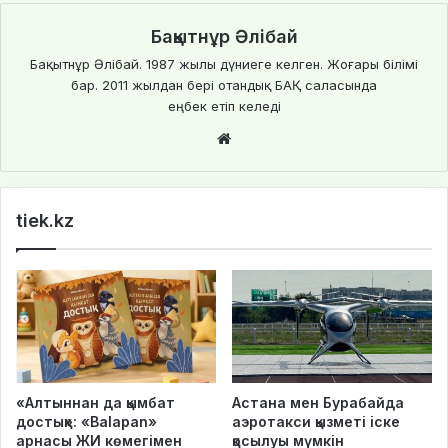
Бақытнұр Әлібай
Бақытнұр Әлібай. 1987 жылы дүниеге келген. Жоғары білімі
бар. 2011 жылдан бері отандық БАҚ саласында
еңбек етіп келеді
We
bsi
te
tiek.kz
«Алтыннан да қымбат
Астана мен Бурабайда
достық»: «Balapan»
аэротакси қызметі іске
арнасы ЖИ көмегімен
қосылуы мүмкін