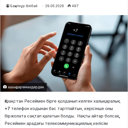
Бақытнұр Әлібай
29.05.2026
497
ашық дереккөздерден
Қазақстан Ресеймен бірге қолданып келген халықаралық
+7
телефон кодынан бас тартпайтын, керісінше оны
біржолата сақтап қалатын болды. Нақты айтар болсақ,
Ресеймен арадағы телекоммуникациялық келісім