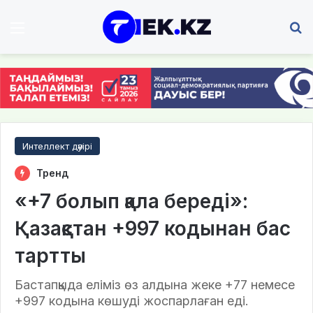
Мәзір
І
Интеллект дәуірі
Тренд
«+7 болып қала береді»:
Қазақстан +997 кодынан бас
тартты
Бастапқыда еліміз өз алдына жеке +77 немесе
+997 кодына көшуді жоспарлаған еді.