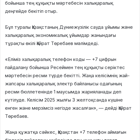
бойынша тең құқықты мәртебесін халықаралық
деңгейде бекітіп отыр.
Бұл туралы Қазақстаның Дүниежүзілік сауда ұйымы және
халықаралық экономикалық ұйымдар жанындағы
тұрақты өкілі Қайрат Төребаев мәлімдеді.
«Еліміз халықаралық телефон коды — +7 цифрын
пайдалану бойынша Ресеймен тең құқықты серіктес
мәртебесін ресми түрде бекітті. Жаңа келісімнің жай-
жапсары халықаралық электр байланысы одағының
ресми бюллетенінде 1 маусымда жарияланады деп
күтілуде. Келісім 2025 жылғы 3 желтоқсанда күшіне
енген және мерзімсіз негізде жасалған», — дейді Қайрат
Төребаев.
Жаңа құжатқа сәйкес, Қазақстан +7 телефон аймағын