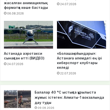
жасалған анимациялық
24.07.2026
форматқа көше бастады
06.08.2026
Астанада аэротакси
«Болашақ ойындары»:
сынақтан өтті (ВИДЕО)
Астанаға әлемдегі ең ірі
киберспорт клубтары
24.07.2026
келеді
22.07.2026
Балалар 40 °C ыстықта құрылыста
жұмыс істеген: Алматы-1 вокзалында
дау туды
09.08.2026