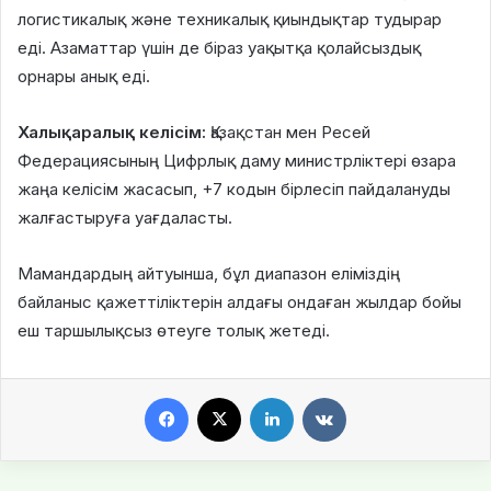
логистикалық және техникалық қиындықтар тудырар
еді. Азаматтар үшін де біраз уақытқа қолайсыздық
орнары анық еді.
Халықаралық келісім:
Қазақстан мен Ресей
Федерациясының Цифрлық даму министрліктері өзара
жаңа келісім жасасып, +7 кодын бірлесіп пайдалануды
жалғастыруға уағдаласты.
Мамандардың айтуынша, бұл диапазон еліміздің
байланыс қажеттіліктерін алдағы ондаған жылдар бойы
еш таршылықсыз өтеуге толық жетеді.
Facebook
X
LinkedIn
VKontakte