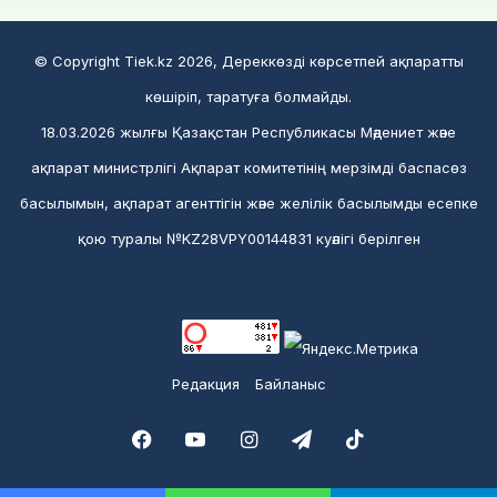
© Copyright Tiek.kz 2026, Дереккөзді көрсетпей ақпаратты
көшіріп, таратуға болмайды.
18.03.2026 жылғы Қазақстан Республикасы Мәдениет және
ақпарат министрлігі Ақпарат комитетінің мерзімді баспасөз
басылымын, ақпарат агенттігін және желілік басылымды есепке
қою туралы №KZ28VPY00144831 куәлігі берілген
Редакция
Байланыс
Facebook
YouTube
Instagram
Telegram
TikTok