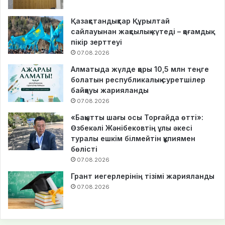
Қазақстандықтар Құрылтай
сайлауынан жақсылық күтеді – қоғамдық
пікір зерттеуі
07.08.2026
Алматыда жүлде қоры 10,5 млн теңге
болатын республикалық суретшілер
байқауы жарияланды
07.08.2026
«Бақытты шағы осы Торғайда өтті»:
Өзбекәлі Жәнібековтің ұлы әкесі
туралы ешкім білмейтін құпиямен
бөлісті
07.08.2026
Грант иегерлерінің тізімі жарияланды
07.08.2026