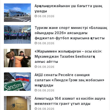
Арқалық әуежайынан үш бағытта ұшақ
ұшады
08.08.2026
Туризм және спорт министрі «Болашақ
ойындары 2026» аясындағы
фиджитал-футбол жарысына қатысты
08.08.2026
«Жарыммен жолықтырған – осы кісі»:
Мұхамеджан Тазабек Бекболатқа
алғыс айтты
08.08.2026
АҚШ сенаты Ресейге санкция
салатын «Линдси Грэм заң жобасын»
мақұлдады
08.08.2026
Алматыда 164 азамат өз кәсібін ашуға
мемлекеттік грант ұтып алды
08.08.2026