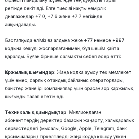
бірлесіп пайдалану жүйесінде тең құқықты тарап
ретінде бекітілді. Елге тиесілі нақты нөмірлік
диапазондар +7 0, +7 6 және +7 7 негізінде
айқындалады.
Бастапқыда еліміз өз алдына жеке
+77
немесе
+997
кодына көшуді жоспарлағанымен, бұл шешім қайта
қаралды. Бұған бірнеше салмақты себеп әсер етті:
Қаржылық шығындар:
Жаңа кодқа ауысу тек мемлекет
үшін емес, барлық отандық байланыс операторлары,
банктер және ірі компаниялар үшін орасан зор қаржылық
шығынды талап ететін еді.
Техникалық қиындықтар:
Миллиондаған
абоненттердің деректер базасын жаңарту, халықаралық
сервистердегі (мысалы, Google, Apple, Telegram, банк
қосымшалары) тіркелгілерді жаңа кодқа көшіру үлкен