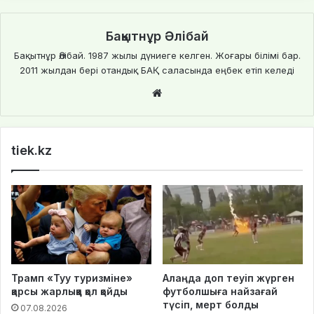
Бақытнұр Әлібай
Бақытнұр Әлібай. 1987 жылы дүниеге келген. Жоғары білімі бар.
2011 жылдан бері отандық БАҚ саласында еңбек етіп келеді
We
bsi
te
tiek.kz
Трамп «Туу туризміне»
Алаңда доп теуіп жүрген
қарсы жарлыққа қол қойды
футболшыға найзағай
түсіп, мерт болды
07.08.2026