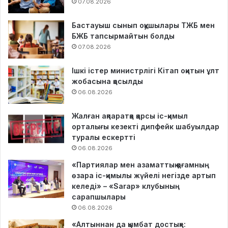
07.08.2026
Бастауыш сынып оқушылары ТЖБ мен
БЖБ тапсырмайтын болды
07.08.2026
Ішкі істер министрлігі Кітап оқитын ұлт
жобасына қосылды
06.08.2026
Жалған ақпаратқа қарсы іс-қимыл
орталығы кезекті дипфейк шабуылдар
туралы ескертті
06.08.2026
«Партиялар мен азаматтық қоғамның
өзара іс-қимылы жүйелі негізде артып
келеді» – «Sarap» клубының
сарапшылары
06.08.2026
«Алтыннан да қымбат достық»: