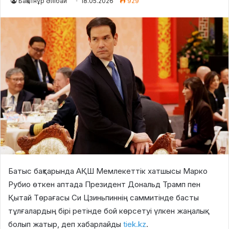
Бақытнұр Әлібай
18.05.2026
929
Батыс бақтарында АҚШ Мемлекеттік хатшысы Марко
Рубио өткен аптада Президент Дональд Трамп пен
Қытай Төрағасы Си Цзиньпиннің саммитінде басты
тұлғалардың бірі ретінде бой көрсетуі үлкен жаңалық
болып жатыр, деп хабарлайды
tiek.kz
.