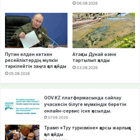
06.08.2026
Путин елден кеткен
Атақты Дунай өзені
ресейліктердің мүлкін
тартылып қалды
тәркілейтін заңға қол қойды
03.08.2026
05.08.2026
GOV.KZ платформасында сайлау
учаскесін білуге мүмкіндік беретін
онлайн-сервис іске қосылды.
07.08.2026
Трамп «Туу туризміне» қарсы жарлыққа
қол қойды