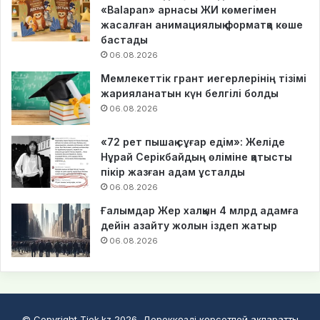
«Balapan» арнасы ЖИ көмегімен
жасалған анимациялық форматқа көше
бастады
06.08.2026
Мемлекеттік грант иегерлерінің тізімі
жарияланатын күн белгілі болды
06.08.2026
«72 рет пышақ сұғар едім»: Желіде
Нұрай Серікбайдың өліміне қатысты
пікір жазған адам ұсталды
06.08.2026
Ғалымдар Жер халқын 4 млрд адамға
дейін азайту жолын іздеп жатыр
06.08.2026
© Copyright Tiek.kz 2026, Дереккөзді көрсетпей ақпаратты