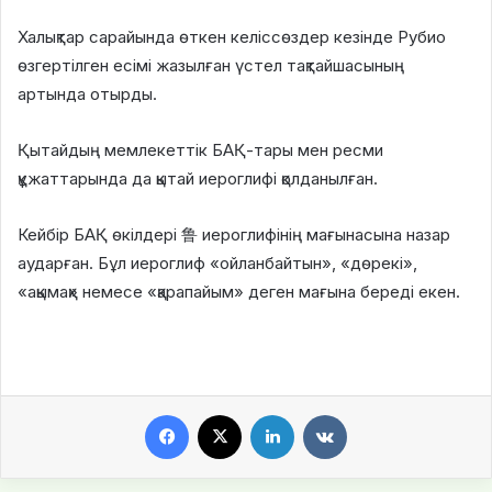
Халықтар сарайында өткен келіссөздер кезінде Рубио
өзгертілген есімі жазылған үстел тақтайшасының
артында отырды.
Қытайдың мемлекеттік БАҚ-тары мен ресми
құжаттарында да қытай иероглифі қолданылған.
Кейбір БАҚ өкілдері 鲁 иероглифінің мағынасына назар
аударған. Бұл иероглиф «ойланбайтын», «дөрекі»,
«ақымақ» немесе «қарапайым» деген мағына береді екен.
Facebook
X
LinkedIn
VKontakte