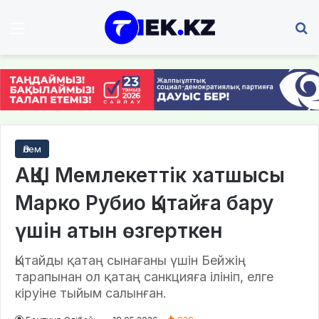
Мәзір
І
Әлем
АҚШ Мемлекеттік хатшысы
Марко Рубио Қытайға бару
үшін атын өзгерткен
Қытайды қатаң сынағаны үшін Бейжің
тарапынан ол қатаң санкцияға ілініп, елге
кіруіне тыйым салынған.