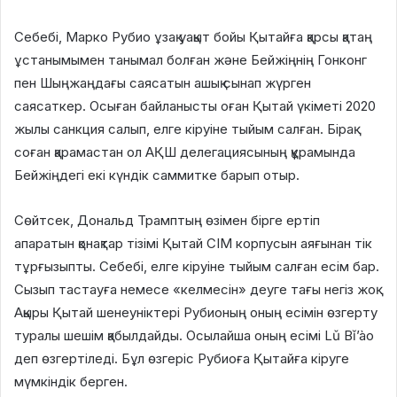
Себебі, Марко Рубио ұзақ уақыт бойы Қытайға қарсы қатаң
ұстанымымен танымал болған және Бейжіңнің Гонконг
пен Шыңжаңдағы саясатын ашық сынап жүрген
саясаткер. Осыған байланысты оған Қытай үкіметі 2020
жылы санкция салып, елге кіруіне тыйым салған. Бірақ
соған қарамастан ол АҚШ делегациясының құрамында
Бейжіңдегі екі күндік саммитке барып отыр.
Сөйтсек, Дональд Трамптың өзімен бірге ертіп
апаратын қонақтар тізімі Қытай СІМ корпусын аяғынан тік
тұрғызыпты. Себебі, елге кіруіне тыйым салған есім бар.
Сызып тастауға немесе «келмесін» деуге тағы негіз жоқ
Ақыры Қытай шенеуніктері Рубионың оның есімін өзгерту
туралы шешім қабылдайды. Осылайша оның есімі Lǔ Bǐ’ào
деп өзгертіледі. Бұл өзгеріс Рубиоға Қытайға кіруге
мүмкіндік берген.