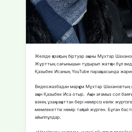
Желіде қазақтың біртуар ақыны Мұхтар Шахано
Жұрттың сағынышын тудырып жатқан бұл видео
Қазыбек Исаның YouTube парақшасында жария
Видеожазбадан марқұм Мұхтар Шахановтың көл
ақын Қазыбек Иса отыр. Ақын ағамыз сол баяғ
өзінің ұзақ уақыттан бері нөмірсіз көлік жүргі
мемлекеттік нөмір тақпай жүрген. Бұған баст
айыппұлдар.