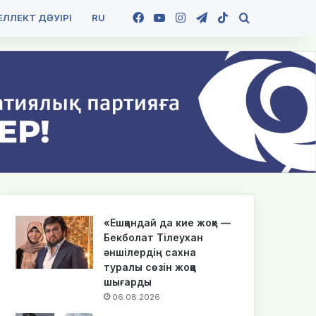
Facebook
YouTube
Instagram
Telegram
TikTok
Іздеу
ЛЛЕКТ ДӘУІРІ
RU
«Ешқандай да кие жоқ» —
Бекболат Тілеухан
әншілердің сахна
туралы сөзін жоққа
шығарды
06.08.2026