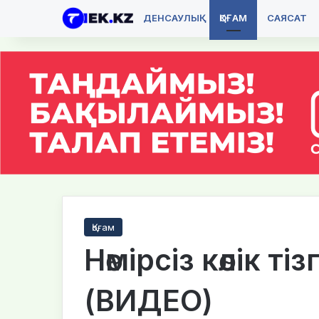
ДЕНСАУЛЫҚ
ҚОҒАМ
САЯСАТ
Қоғам
Нөмірсіз көлік ті
(ВИДЕО)