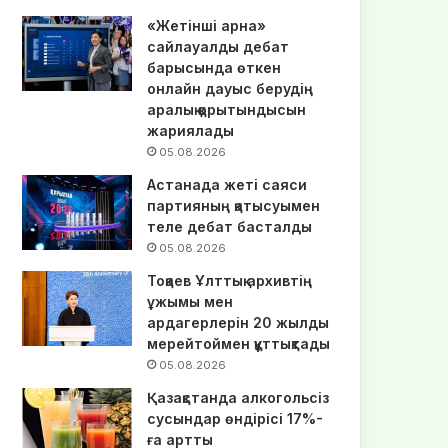
«Жетінші арна»
сайлауалды дебат
барысында өткен
онлайн дауыс берудің
аралық қорытындысын
жариялады
05.08.2026
Астанада жеті саяси
партияның қатысуымен
теле дебат басталды
05.08.2026
Тоқаев Ұлттық архивтің
ұжымы мен
ардагерлерін 20 жылдық
мерейтоймен құттықтады
05.08.2026
Қазақстанда алкогольсіз
сусындар өндірісі 17%-
ға артты