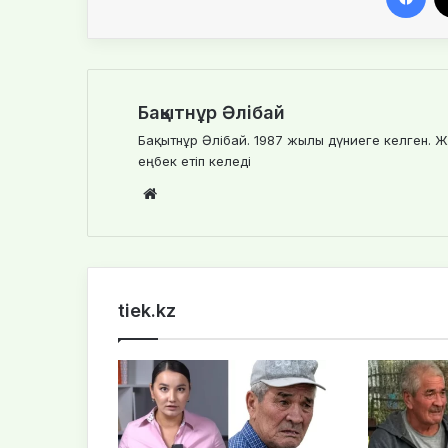
Бақытнұр Әлібай
Бақытнұр Әлібай. 1987 жылы дүниеге келген. Ж
еңбек етіп келеді
We
bsi
te
tiek.kz