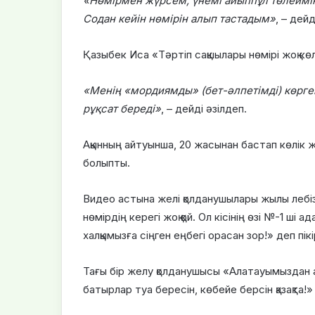
«Нөмірмен жүрсем, үнемі айыппұл төлеймін.
Содан кейін нөмірін алып тастадым»
, – дейд
Қазыбек Иса «Тәртіп сақшылары нөмірі жоқ кө
«Менің «мордиямды» (бет-әлпетімді) көргенде
рұқсат береді»
, – дейді әзілдеп.
Ақынның айтуынша, 20 жасынан бастап көлік ж
болыпты.
Видео астына желі қолданушылары жылы лебіз
нөмірдің керегі жоқ қой. Ол кісінің өзі №-1 ш
халқымызға сіңген еңбегі орасан зор!» деп пікі
Тағы бір желу қолданушысы «Алатауымыздан ай
батырлар туа бересін, көбейе берсін қазақта!»