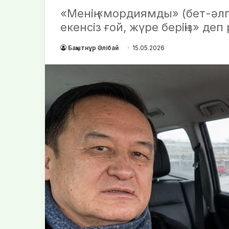
«Менің «мордиямды» (бет-әлпет
екенсіз ғой, жүре беріңіз» деп
Бақытнұр Әлібай
15.05.2026