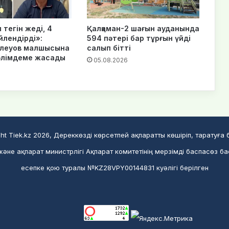
тегін жеді, 4
Қалқаман-2 шағын ауданында
йлендірді»:
594 пәтері бар тұрғын үйді
Елеуов малшысына
салып бітті
әлімдеме жасады
05.08.2026
ht Tiek.kz 2026, Дереккөзді көрсетпей ақпаратты көшіріп, таратуға
әне ақпарат министрлігі Ақпарат комитетінің мерзімді баспасөз б
есепке қою туралы №KZ28VPY00144831 куәлігі берілген