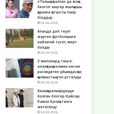
«Толық ақталған да жоқ»:
белгілі заңгер жылқышы
қарияға қатысты пікір
білдірді
06.08.2026
Алаңда доп теуіп
жүрген футболшыға
найзағай түсіп, мерт
болды
06.08.2026
2 миллиард теңге:
алаяқтық жолмен несие
рәсімдеген ұйымдасқан
қылмыстық топ ұсталды
06.08.2026
Халықаралық іздеуде
болған блогер Қайсар
Камза Қазақстанға
жеткізілді
06.08.2026