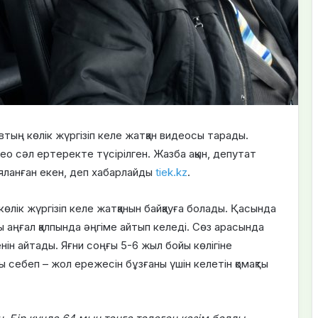
втың көлік жүргізіп келе жатқан видеосы тарады.
 сәл ертеректе түсірілген. Жазба ақын, депутат
ланған екен, деп хабарлайды
tiek.kz
.
ік жүргізіп келе жатқанын байқауға болады. Қасында
ы аңғал қалпында әңгіме айтып келеді. Сөз арасында
згенін айтады. Яғни соңғы 5-6 жыл бойы көлігіне
ы себеп – жол ережесін бұзғаны үшін келетін қомақты