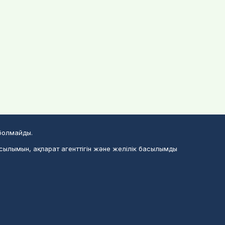
 болмайды.
асылымын, ақпарат агенттігін және желілік басылымды