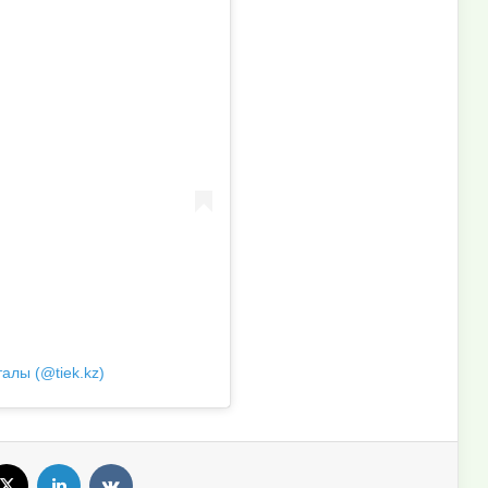
алы (@tiek.kz)
X
LinkedIn
VKontakte