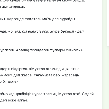
 Бір күнде 64 мың теңге төлеген кезім болды.
і ақын аңқылдап.
лікті көргенде тоқтатпай ма?» деп сұрайды.
, «о, аға, сіз екенсіз ғой, жүре беріңіз!» деп
үргізген. Алғашқы тізгіндеген тұлпары «Жигули»
дерін білдірген. «Мұхтар ағамыздың көлігіне
і адам ғой» деп жазса, «Ағамызға бәрі жарасады,
р білдірген.
ырылдық, қабіріңіз нұрға толсын, Мұхтар ата!. Сіздей
 деп еске алған.