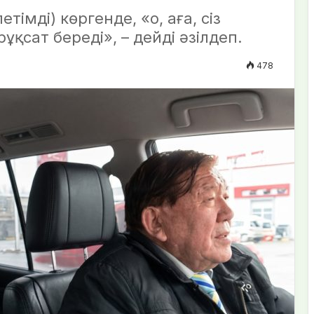
імді) көргенде, «о, аға, сіз
 рұқсат береді», – дейді әзілдеп.
478