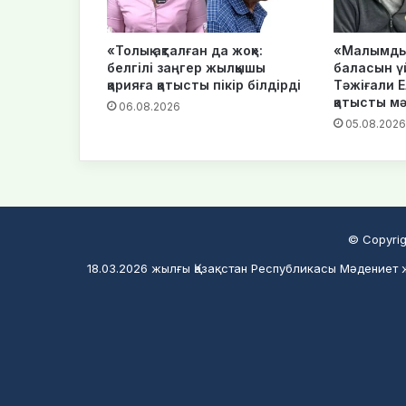
«Толық ақталған да жоқ»:
«Малымды 
белгілі заңгер жылқышы
баласын ү
қарияға қатысты пікір білдірді
Тәжіғали 
қатысты м
06.08.2026
05.08.2026
© Copyrig
18.03.2026 жылғы Қазақстан Республикасы Мәдениет ж