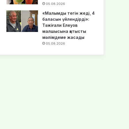
05.08.2026
«Малымды тегін жеді, 4
баласын үйлендірді»:
Тәжіғали Елеуов
малшысына қатысты
мәлімдеме жасады
05.08.2026