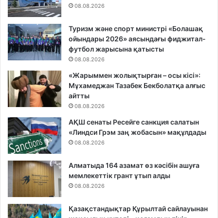
08.08.2026
Туризм және спорт министрі «Болашақ
ойындары 2026» аясындағы фиджитал-
футбол жарысына қатысты
08.08.2026
«Жарыммен жолықтырған – осы кісі»:
Мұхамеджан Тазабек Бекболатқа алғыс
айтты
08.08.2026
АҚШ сенаты Ресейге санкция салатын
«Линдси Грэм заң жобасын» мақұлдады
08.08.2026
Алматыда 164 азамат өз кәсібін ашуға
мемлекеттік грант ұтып алды
08.08.2026
Қазақстандықтар Құрылтай сайлауынан