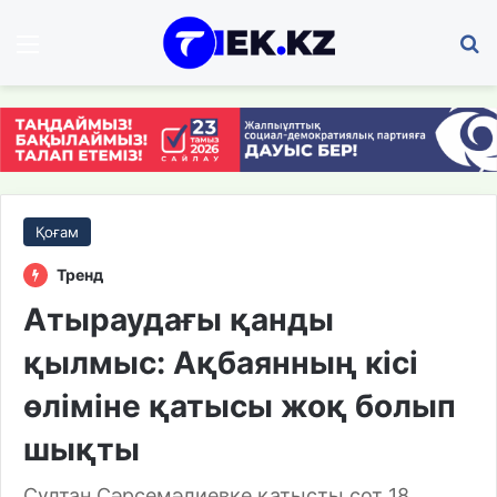
Мәзір
І
Қоғам
Тренд
Атыраудағы қанды
қылмыс: Ақбаянның кісі
өліміне қатысы жоқ болып
шықты
Сұлтан Сәрсемәлиевке қатысты сот 18