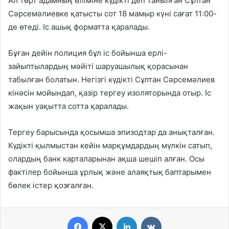
Ал төрт адамның өліміне күдікті деп танылған Сұлтан
Сәрсемәлиевке қатысты сот 18 мамыр күні сағат 11:00-
де өтеді. Іс ашық форматта қаралады.
Бұған дейін полиция бұл іс бойынша ерлі-
зайыптылардың мәйіті шаруашылық қорасынан
табылған болатын. Негізгі күдікті Сұлтан Сәрсемәлиев
кінәсін мойындап, қазір тергеу изоляторында отыр. Іс
жақын уақытта сотта қаралады.
Тергеу барысында қосымша эпизодтар да анықталған.
Күдікті қылмыстан кейін марқұмдардың мүлкін сатып,
олардың банк карталарынан ақша шешіп алған. Осы
фактілер бойынша ұрлық және алаяқтық баптарымен
бөлек істер қозғалған.
Facebook
X
LinkedIn
VKontakte