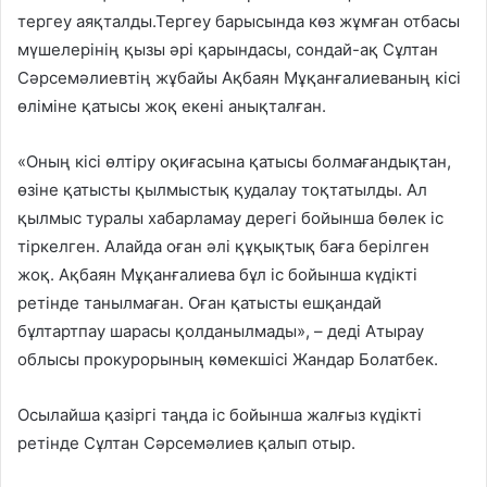
тергеу аяқталды.Тергеу барысында көз жұмған отбасы
мүшелерінің қызы әрі қарындасы, сондай-ақ Сұлтан
Сәрсемәлиевтің жұбайы Ақбаян Мұқанғалиеваның кісі
өліміне қатысы жоқ екені анықталған.
«Оның кісі өлтіру оқиғасына қатысы болмағандықтан,
өзіне қатысты қылмыстық қудалау тоқтатылды. Ал
қылмыс туралы хабарламау дерегі бойынша бөлек іс
тіркелген. Алайда оған әлі құқықтық баға берілген
жоқ. Ақбаян Мұқанғалиева бұл іс бойынша күдікті
ретінде танылмаған. Оған қатысты ешқандай
бұлтартпау шарасы қолданылмады», – деді Атырау
облысы прокурорының көмекшісі Жандар Болатбек.
Осылайша қазіргі таңда іс бойынша жалғыз күдікті
ретінде Сұлтан Сәрсемәлиев қалып отыр.