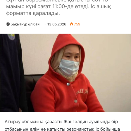
мамыр күні сағат 11:00-де өтеді. Іс ашық
форматта қаралады.
Бақытнұр Әлібай
13.05.2026
759
Атырау облысына қарасты Жангелдин ауылында бір
отбасының өліміне қатысты резонанстық іс бойынша