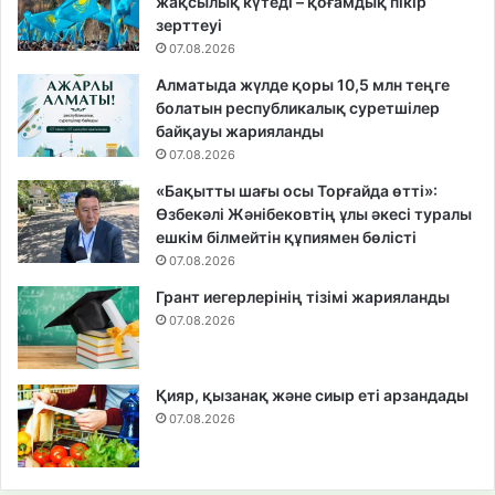
жақсылық күтеді – қоғамдық пікір
зерттеуі
07.08.2026
Алматыда жүлде қоры 10,5 млн теңге
болатын республикалық суретшілер
байқауы жарияланды
07.08.2026
«Бақытты шағы осы Торғайда өтті»:
Өзбекәлі Жәнібековтің ұлы әкесі туралы
ешкім білмейтін құпиямен бөлісті
07.08.2026
Грант иегерлерінің тізімі жарияланды
07.08.2026
Қияр, қызанақ және сиыр еті арзандады
07.08.2026