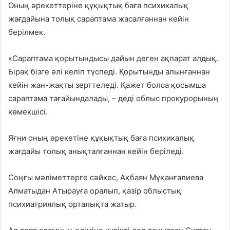
Оның әрекеттеріне құқықтық баға психикалық
жағдайына толық сараптама жасалғаннан кейін
берілмек.
«Сараптама қорытындысы дайын деген ақпарат алдық.
Бірақ бізге әлі келіп түспеді. Қорытынды алынғаннан
кейін жан-жақты зерттеледі. Қажет болса қосымша
сараптама тағайындалады, – деді облыс прокурорының
көмекшісі.
Яғни оның әрекетіне құқықтық баға психикалық
жағдайы толық анықталғаннан кейін беріледі.
Соңғы мәліметтерге сәйкес, Ақбаян Мұқанғалиева
Алматыдан Атырауға оралып, қазір облыстық
психиатриялық орталықта жатыр.