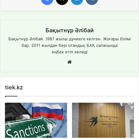
Бақытнұр Әлібай
Бақытнұр Әлібай. 1987 жылы дүниеге келген. Жоғары білімі
бар. 2011 жылдан бері отандық БАҚ саласында
еңбек етіп келеді
We
bsi
te
tiek.kz