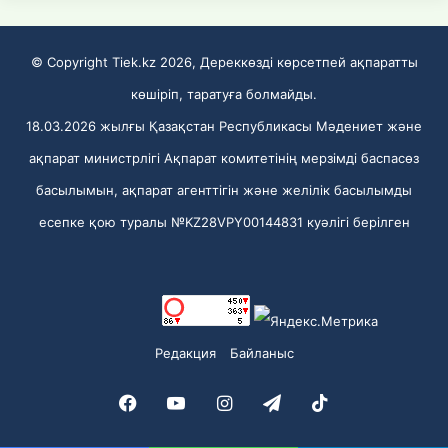
© Copyright Tiek.kz 2026, Дереккөзді көрсетпей ақпаратты
көшіріп, таратуға болмайды.
18.03.2026 жылғы Қазақстан Республикасы Мәдениет және
ақпарат министрлігі Ақпарат комитетінің мерзімді баспасөз
басылымын, ақпарат агенттігін және желілік басылымды
есепке қою туралы №KZ28VPY00144831 куәлігі берілген
Редакция
Байланыс
Facebook
YouTube
Instagram
Telegram
TikTok