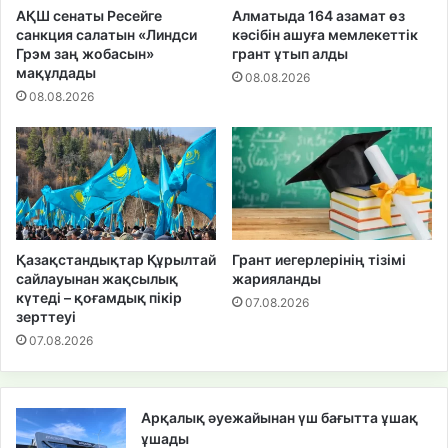
АҚШ сенаты Ресейге
Алматыда 164 азамат өз
санкция салатын «Линдси
кәсібін ашуға мемлекеттік
Грэм заң жобасын»
грант ұтып алды
мақұлдады
08.08.2026
08.08.2026
Қазақстандықтар Құрылтай
Грант иегерлерінің тізімі
сайлауынан жақсылық
жарияланды
күтеді – қоғамдық пікір
07.08.2026
зерттеуі
07.08.2026
Арқалық әуежайынан үш бағытта ұшақ
ұшады