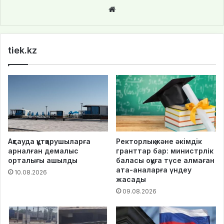
We
bsi
te
tiek.kz
Ақтауда құтқарушыларға
Ректорлық және әкімдік
арналған демалыс
гранттар бар: министрлік
орталығы ашылды
баласы оқуға түсе алмаған
ата-аналарға үндеу
10.08.2026
жасады
09.08.2026