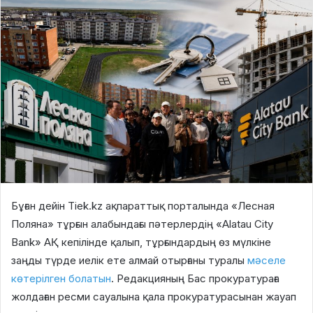
Бұған дейін Tiek.kz ақпараттық порталында «Лесная
Поляна» тұрғын алабындағы пәтерлердің «Alatau City
Bank» АҚ кепілінде қалып, тұрғындардың өз мүлкіне
заңды түрде иелік ете алмай отырғаны туралы
мәселе
көтерілген болатын
.
Редакцияның Бас прокуратураға
жолдаған ресми сауалына қала прокуратурасынан жауап