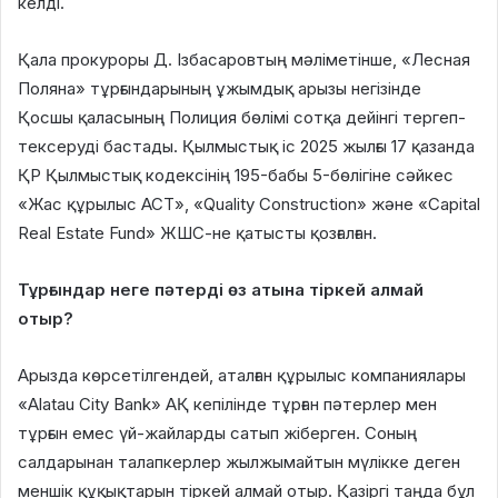
келді
.
Қала прокуроры Д.
Ізбасаровтың мәліметінше, «Лесная
Поляна» тұрғындарының ұжымдық арызы негізінде
Қосшы қаласының Полиция бөлімі сотқа дейінгі тергеп-
тексеруді бастады
.
Қылмыстық іс 2025 жылғы 17 қазанда
ҚР Қылмыстық кодексінің 195-бабы 5-бөлігіне сәйкес
«Жас құрылыс АСТ», «Quality Construction» және «Capital
Real Estate Fund» ЖШС-не қатысты қозғалған
.
Тұрғындар неге пәтерді өз атына тіркей алмай
отыр?
Арызда көрсетілгендей, аталған құрылыс компаниялары
«Alatau City Bank» АҚ кепілінде тұрған пәтерлер мен
тұрғын емес үй-жайларды сатып жіберген
.
Соның
салдарынан талапкерлер жылжымайтын мүлікке деген
меншік құқықтарын тіркей алмай отыр
.
Қазіргі таңда бұл