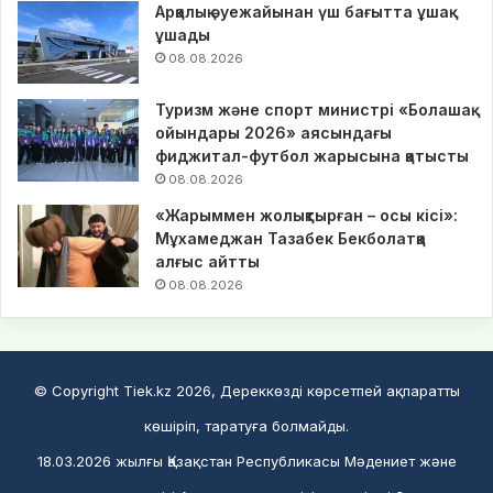
Арқалық әуежайынан үш бағытта ұшақ
ұшады
08.08.2026
Туризм және спорт министрі «Болашақ
ойындары 2026» аясындағы
фиджитал-футбол жарысына қатысты
08.08.2026
«Жарыммен жолықтырған – осы кісі»:
Мұхамеджан Тазабек Бекболатқа
алғыс айтты
08.08.2026
© Copyright Tiek.kz 2026, Дереккөзді көрсетпей ақпаратты
көшіріп, таратуға болмайды.
18.03.2026 жылғы Қазақстан Республикасы Мәдениет және