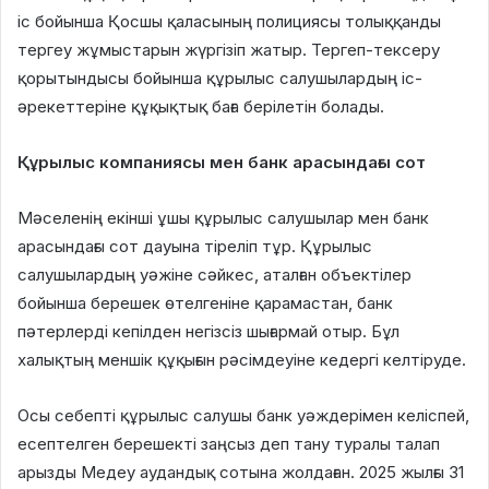
іс бойынша Қосшы қаласының полициясы толыққанды
тергеу жұмыстарын жүргізіп жатыр
.
Тергеп-тексеру
қорытындысы бойынша құрылыс салушылардың іс-
әрекеттеріне құқықтық баға берілетін болады
.
Құрылыс компаниясы мен банк арасындағы сот
Мәселенің екінші ұшы құрылыс салушылар мен банк
арасындағы сот дауына тіреліп тұр.
Құрылыс
салушылардың уәжіне сәйкес, аталған объектілер
бойынша берешек өтелгеніне қарамастан, банк
пәтерлерді кепілден негізсіз шығармай отыр
.
Бұл
халықтың меншік құқығын рәсімдеуіне кедергі келтіруде
.
Осы себепті құрылыс салушы банк уәждерімен келіспей,
есептелген берешекті заңсыз деп тану туралы талап
арызды Медеу аудандық сотына жолдаған
.
2025 жылғы 31