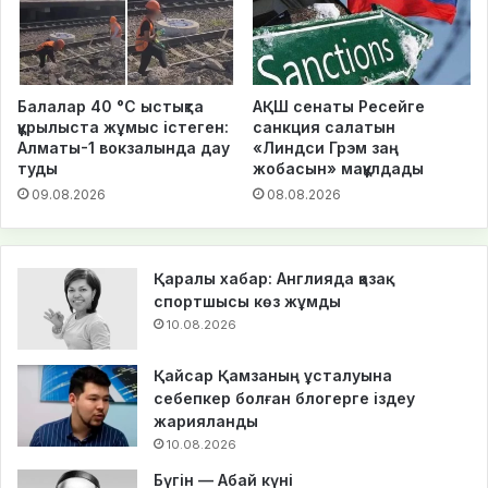
Балалар 40 °C ыстықта
АҚШ сенаты Ресейге
құрылыста жұмыс істеген:
санкция салатын
Алматы-1 вокзалында дау
«Линдси Грэм заң
туды
жобасын» мақұлдады
09.08.2026
08.08.2026
Қаралы хабар: Англияда қазақ
спортшысы көз жұмды
10.08.2026
Қайсар Қамзаның ұсталуына
себепкер болған блогерге іздеу
жарияланды
10.08.2026
Бүгін — Абай күні