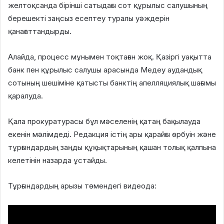
желтоқсанда бірінші сатыдағы сот құрылыс салушының
берешекті заңсыз есептеу туралы уәждерін
қанағаттандырды
.
Алайда, процесс мұнымен тоқтаған жоқ.
Қазіргі уақытта
банк пен құрылыс салушы арасында Медеу аудандық
сотының шешіміне қатысты банктің апелляциялық шағымы
қаралуда
.
Қала прокуратурасы бұл мәселенің қатаң бақылауда
екенін мәлімдеді
. Редакция істің ары қарайғы өрбуін және
тұрғындардың заңды құқықтарының қашан толық қалпына
келетінін назарда ұстайды.
Тұрғындардың арызы төмендегі видеода: