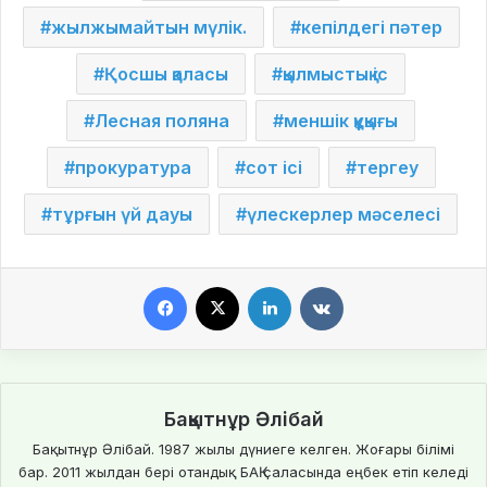
жылжымайтын мүлік.
кепілдегі пәтер
Қосшы қаласы
қылмыстық іс
Лесная поляна
меншік құқығы
прокуратура
сот ісі
тергеу
тұрғын үй дауы
үлескерлер мәселесі
Facebook
X
LinkedIn
VKontakte
Бақытнұр Әлібай
Бақытнұр Әлібай. 1987 жылы дүниеге келген. Жоғары білімі
бар. 2011 жылдан бері отандық БАҚ саласында еңбек етіп келеді