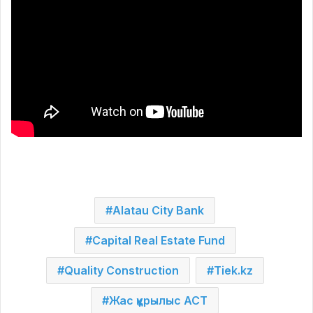
Alatau City Bank
Capital Real Estate Fund
Quality Construction
Tiek.kz
Жас құрылыс АСТ