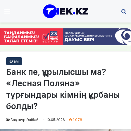
Мәзір
І
Қоғам
Банк пе, құрылысшы ма?
«Лесная Поляна»
тұрғындары кімнің құрбаны
болды?
Бақытнұр Әлібай
10.05.2026
1 078