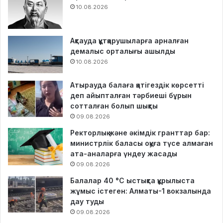
10.08.2026
Ақтауда құтқарушыларға арналған
демалыс орталығы ашылды
10.08.2026
Атырауда балаға қатігездік көрсетті
деп айыпталған тәрбиеші бұрын
сотталған болып шықты
09.08.2026
Ректорлық және әкімдік гранттар бар:
министрлік баласы оқуға түсе алмаған
ата-аналарға үндеу жасады
09.08.2026
Балалар 40 °C ыстықта құрылыста
жұмыс істеген: Алматы-1 вокзалында
дау туды
09.08.2026