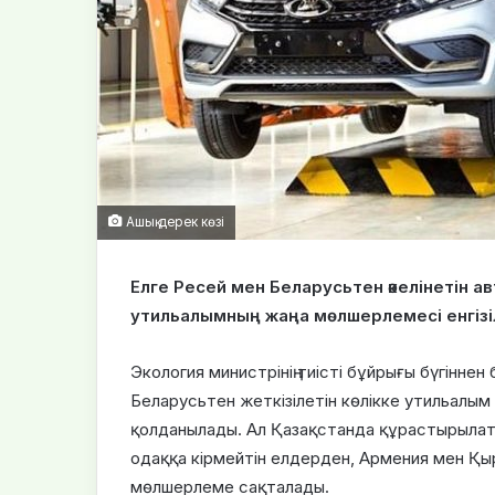
Ашық дерек көзі
Елге Ресей мен Беларусьтен әкелінетін 
утильалымның жаңа мөлшерлемесі енгізіл
Экология министрінің тиісті бұйрығы бүгіннен
Беларусьтен жеткізілетін көлікке утильалым 
қолданылады. Ал Қазақстанда құрастырылат
одаққа кірмейтін елдерден, Армения мен Қ
мөлшерлеме сақталады.