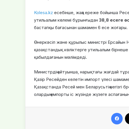
Kolesa.kz
есебінше, жаңа ереже бойынша Ресе
утильалым көлемі бұрынғыдан
38,8 есеге өс
бастапқы бағасынан шамамен 6 есе жоғары.
Өнеркәсіп және құрылыс министрі Ерсайын Н
қазақстандық көліктерге утильалым бірнеше 
қабылдағанын мәлімдеді.
Министрдің айтуынша, нарықтағы жағдай тұра
Қазір Ресейден келетін импорт үлесі шамам
Қазақстанда Ресей мен Беларусьтің негізгі б
олардың импорты іс жүзінде жүзеге аспағаны
Facebook