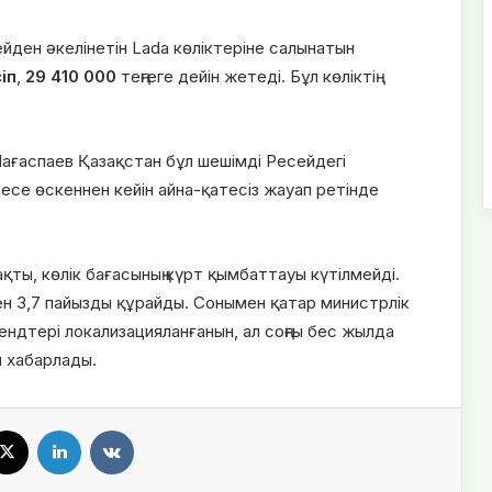
йден әкелінетін Lada көліктеріне салынатын
іп
,
29 410 000
теңгеге дейін жетеді. Бұл көліктің
ағаспаев Қазақстан бұл шешімді Ресейдегі
есе өскеннен кейін айна-қатесіз жауап ретінде
қты, көлік бағасының күрт қымбаттауы күтілмейді.
ен 3,7 пайызды құрайды. Сонымен қатар министрлік
рендтері локализацияланғанын, ал соңғы бес жылда
н хабарлады.
X
LinkedIn
VKontakte