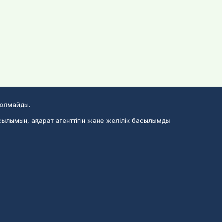
болмайды.
сылымын, ақпарат агенттігін және желілік басылымды