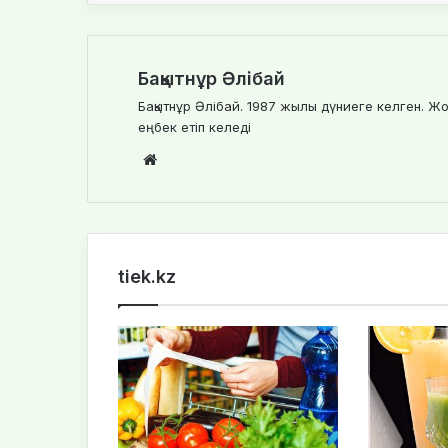
Бақытнұр Әлібай
Бақытнұр Әлібай. 1987 жылы дүниеге келген. Жо
еңбек етіп келеді
We
bsi
te
tiek.kz