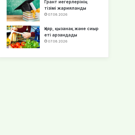
Грант иегерлерінің
тізімі жарияланды
07.08.2026
Қияр, қызанақ және сиыр
еті арзандады
07.08.2026