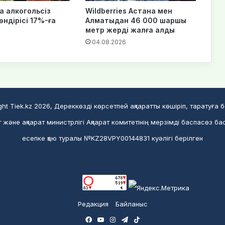
а алкогольсіз
Wildberries Астана мен
ндірісі 17%-ға
Алматыдан 46 000 шаршы
метр жерді жалға алды
04.08.2026
ght Tiek.kz 2026, Дереккөзді көрсетпей ақпаратты көшіріп, таратуға 
және ақпарат министрлігі Ақпарат комитетінің мерзімді баспасөз ба
есепке қою туралы №KZ28VPY00144831 куәлігі берілген
Редакция
Байланыс
Facebook
YouTube
Instagram
Telegram
TikTok