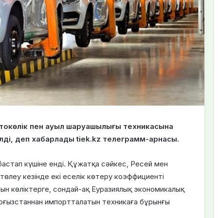
автокөлік пен ауыл шаруашылығы техникасына
ді, деп хабарлады tiek.kz телеграмм-арнасы.
 бастап күшіне енді. Құжатқа сәйкес, Ресей мен
төлеу кезінде екі еселік көтеру коэффициенті
ын көліктерге, сондай-ақ Еуразиялық экономикалық
ырғызстаннан импортталатын техникаға бұрынғы