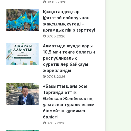
08.08.2026
Қазақстандықтар
Құрылтай сайлауынан
жақсылық күтеді –
қоғамдық пікір зерттеуі
07.08.2026
Алматыда жүлде қоры
10,5 млн теңге болатын
республикалық
суретшілер байқауы
жарияланды
07.08.2026
«Бақытты шағы осы
Торғайда өтті»:
Өзбекәлі Жәнібековтің
ұлы әкесі туралы ешкім
білмейтін құпиямен
бөлісті
07.08.2026