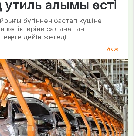
ң утиль алымы өсті
бұйрығы бүгіннен бастап күшіне
da көліктеріне салынатын
еңгеге дейін жетеді.
606