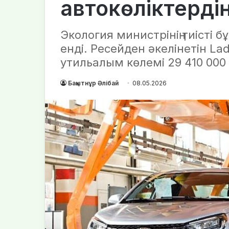
автокөліктерді
Экология министрінің тиісті 
енді. Ресейден әкелінетін La
утильалым көлемі 29 410 000 т
Бақытнұр Әлібай
08.05.2026