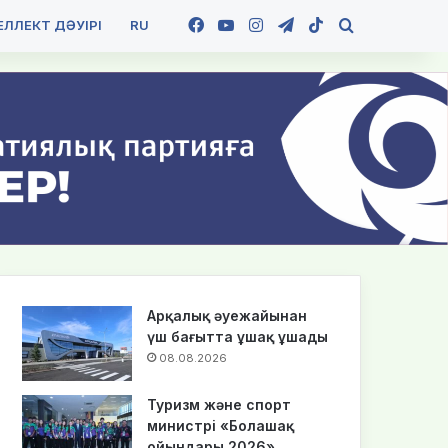
Facebook
YouTube
Instagram
Telegram
TikTok
Іздеу
ЛЛЕКТ ДӘУІРІ
RU
Арқалық әуежайынан
үш бағытта ұшақ ұшады
08.08.2026
Туризм және спорт
министрі «Болашақ
ойындары 2026»