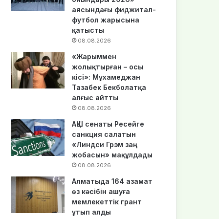
аясындағы фиджитал-
футбол жарысына
қатысты
08.08.2026
«Жарыммен
жолықтырған – осы
кісі»: Мұхамеджан
Тазабек Бекболатқа
алғыс айтты
08.08.2026
АҚШ сенаты Ресейге
санкция салатын
«Линдси Грэм заң
жобасын» мақұлдады
08.08.2026
Алматыда 164 азамат
өз кәсібін ашуға
мемлекеттік грант
ұтып алды