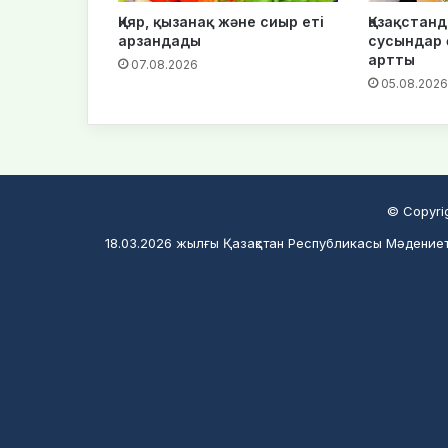
Қияр, қызанақ және сиыр еті
Қазақстанд
арзандады
сусындар ө
артты
07.08.2026
05.08.2026
© Copyri
18.03.2026 жылғы Қазақстан Республикасы Мәдениет 