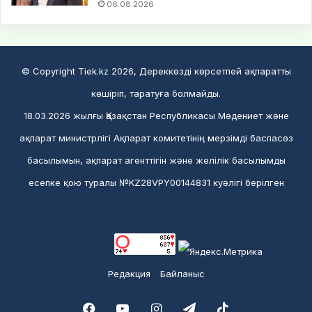
06.08.2026
© Copyright Tiek.kz 2026, Дереккөзді көрсетпей ақпаратты
көшіріп, таратуға болмайды.
18.03.2026 жылғы Қазақстан Республикасы Мәдениет және
ақпарат министрлігі Ақпарат комитетінің мерзімді баспасөз
басылымын, ақпарат агенттігін және желілік басылымды
есепке қою туралы №KZ28VPY00144831 куәлігі берілген
Редакция
Байланыс
Facebook
YouTube
Instagram
Telegram
TikTok