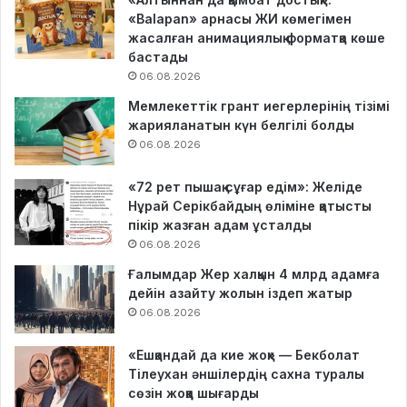
«Balapan» арнасы ЖИ көмегімен
жасалған анимациялық форматқа көше
бастады
06.08.2026
Мемлекеттік грант иегерлерінің тізімі
жарияланатын күн белгілі болды
06.08.2026
«72 рет пышақ сұғар едім»: Желіде
Нұрай Серікбайдың өліміне қатысты
пікір жазған адам ұсталды
06.08.2026
Ғалымдар Жер халқын 4 млрд адамға
дейін азайту жолын іздеп жатыр
06.08.2026
«Ешқандай да кие жоқ» — Бекболат
Тілеухан әншілердің сахна туралы
сөзін жоққа шығарды