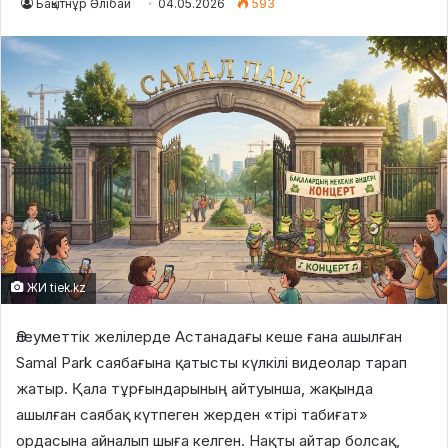
Бақытнұр Әлібай
04.05.2026
593
ЖИ tiek.kz
Әлеуметтік желілерде Астанадағы кеше ғана ашылған
Samal Park саябағына қатысты күлкілі видеолар тарап
жатыр. Қала тұрғындарының айтуынша, жақында
ашылған саябақ күтпеген жерден «тірі табиғат»
ордасына айналып шыға келген. Нақты айтар болсақ,