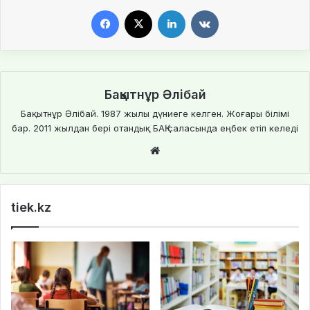
Facebook
X
LinkedIn
VKontakte
Бақытнұр Әлібай
Бақытнұр Әлібай. 1987 жылы дүниеге келген. Жоғары білімі
бар. 2011 жылдан бері отандық БАҚ саласында еңбек етіп келеді
We
bsi
te
tiek.kz