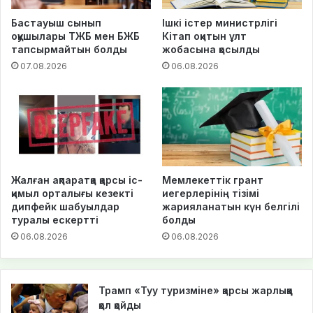
Бастауыш сынып
Ішкі істер министрлігі
оқушылары ТЖБ мен БЖБ
Кітап оқитын ұлт
тапсырмайтын болды
жобасына қосылды
07.08.2026
06.08.2026
Жалған ақпаратқа қарсы іс-
Мемлекеттік грант
қимыл орталығы кезекті
иегерлерінің тізімі
дипфейк шабуылдар
жарияланатын күн белгілі
туралы ескертті
болды
06.08.2026
06.08.2026
Трамп «Туу туризміне» қарсы жарлыққа
қол қойды