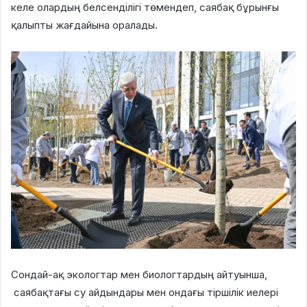
келе олардың белсенділігі төмендеп, саябақ бұрынғы
қалыпты жағдайына оралады.
Сондай-ақ экологтар мен биологтардың айтуынша,
саябақтағы су айдындары мен ондағы тіршілік иелері