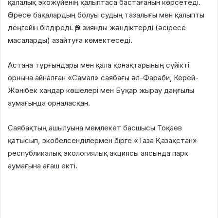
қалалық экожүйенің қалыптаса бастағанын көрсетеді.
Әсіресе бақалардың болуы судың тазалығы мен қалыпты
деңгейін білдіреді. Әрі зиянды жәндіктерді (әсіресе
масаларды) азайтуға көмектеседі.
Астана тұрғындары мен қала қонақтарының сүйікті
орнына айналған «Самал» саябағы әл-Фараби, Керей-
Жәнібек хандар көшелері мен Бұқар жырау даңғылы
аумағында орналасқан.
Саябақтың ашылуына мемлекет басшысы Тоқаев
қатысып, экобелсенділермен бірге «Таза Қазақстан»
республикалық экологиялық акциясы аясында парк
аумағына ағаш екті.