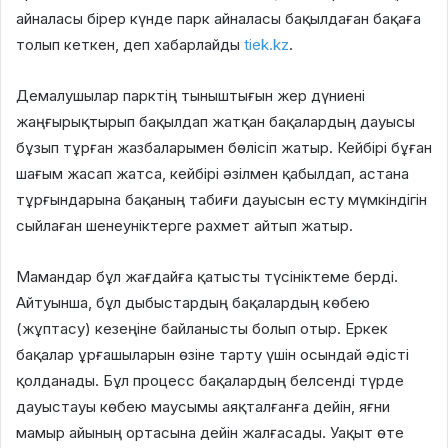
айналасы бірер күнде парк айналасы бақылдаған бақаға
толып кеткен, деп хабарлайды
tiek.kz
.
Демалушылар парктің тыныштығын жер дүниені
жаңғырықтырып бақылдап жатқан бақалардың дауысы
бұзып тұрған жазбаларымен бөлісіп жатыр. Кейбірі бұған
шағым жасап жатса, кейбірі әзілмен қабылдап, астана
тұрғындарына бақаның табиғи дауысын есту мүмкіндігін
сыйлаған шенеуніктерге рахмет айтып жатыр.
Мамандар бұл жағдайға қатысты түсініктеме берді.
Айтуынша, бұл дыбыстардың бақалардың көбею
(жұптасу) кезеңіне байланысты болып отыр. Еркек
бақалар ұрғашыларын өзіне тарту үшін осындай әдісті
қолданады. Бұл процесс бақалардың белсенді түрде
дауыстауы көбею маусымы аяқталғанға дейін, яғни
мамыр айының ортасына дейін жалғасады. Уақыт өте