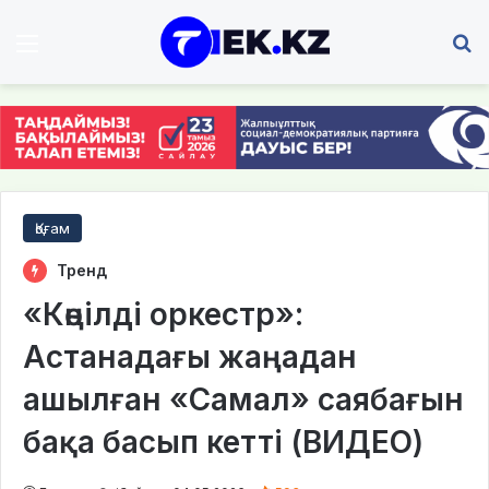
Мәзір
І
Қоғам
Тренд
«Көңілді оркестр»:
Астанадағы жаңадан
ашылған «Самал» саябағын
бақа басып кетті (ВИДЕО)