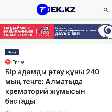
Мәзір
І
Қоғам
Тренд
Бір адамды өртеу құны 240
мың теңге: Алматыда
крематорий жұмысын
бастады