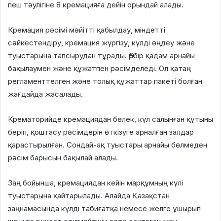
пеш тәулігіне 8 кремацияға дейін орындай алады.
Кремация рәсімі мәйітті қабылдау, міндетті
сәйкестендіру, кремация жүргізу, күлді өңдеу және
туыстарына тапсырудан тұрады. Әрбір қадам арнайы
бақылаумен және құжатпен рәсімделеді. Ол қатаң
регламенттелген және толық құжаттар пакеті болған
жағдайда жасалады.
Крематорийде кремациядан бөлек, күл салынған құтыны
беріп, қоштасу рәсімдерін өткізуге арналған залдар
қарастырылған. Сондай-ақ туыстары арнайы бөлмеден
рәсім барысын бақылай алады.
Заң бойынша, кремациядан кейін марқұмның күлі
туыстарына қайтарылады. Алайда Қазақстан
заңнамасында күлді табиғатқа немесе желге ұшырып