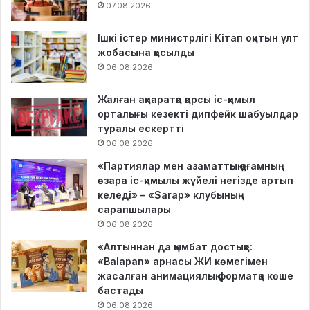
07.08.2026
Ішкі істер министрлігі Кітап оқитын ұлт
жобасына қосылды
06.08.2026
Жалған ақпаратқа қарсы іс-қимыл
орталығы кезекті дипфейк шабуылдар
туралы ескертті
06.08.2026
«Партиялар мен азаматтық қоғамның
өзара іс-қимылы жүйелі негізде артып
келеді» – «Sarap» клубының
сарапшылары
06.08.2026
«Алтыннан да қымбат достық»:
«Balapan» арнасы ЖИ көмегімен
жасалған анимациялық форматқа көше
бастады
06.08.2026