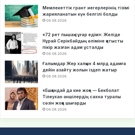
Мемлекеттік грант иегерлерінің тізімі
жарияланатын күн белгілі болды
06.08.2026
«72 рет пышақ сұғар едім»: Желіде
Нұрай Серікбайдың өліміне қатысты
пікір жазған адам ұсталды
06.08.2026
Ғалымдар Жер халқын 4 млрд адамға
дейін азайту жолын іздеп жатыр
06.08.2026
«Ешқандай да кие жоқ» — Бекболат
Тілеухан әншілердің сахна туралы
сөзін жоққа шығарды
06.08.2026