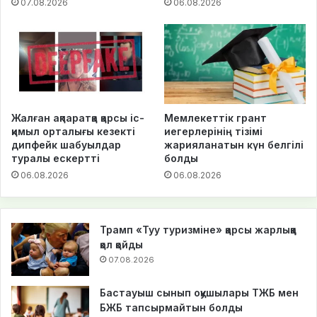
07.08.2026
06.08.2026
Жалған ақпаратқа қарсы іс-
Мемлекеттік грант
қимыл орталығы кезекті
иегерлерінің тізімі
дипфейк шабуылдар
жарияланатын күн белгілі
туралы ескертті
болды
06.08.2026
06.08.2026
Трамп «Туу туризміне» қарсы жарлыққа
қол қойды
07.08.2026
Бастауыш сынып оқушылары ТЖБ мен
БЖБ тапсырмайтын болды