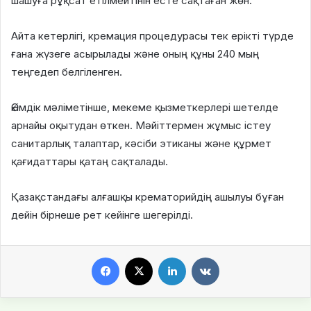
шашуға рұқсат етілмейтінін есте сақтаған жөн.
Айта кетерлігі, кремация процедурасы тек ерікті түрде
ғана жүзеге асырылады және оның құны 240 мың
теңгедеп белгіленген.
Әкімдік мәліметінше, мекеме қызметкерлері шетелде
арнайы оқытудан өткен. Мәйіттермен жұмыс істеу
санитарлық талаптар, кәсіби этиканы және құрмет
қағидаттары қатаң сақталады.
Қазақстандағы алғашқы крематорийдің ашылуы бұған
дейін бірнеше рет кейінге шегерілді.
Facebook
X
LinkedIn
VKontakte