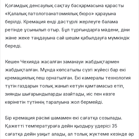
Қоғамдық денсаулық сақтау басқармасына қарасты
«Қалалық патологоанатомиялық бюро» қарауына
берілді. Кремация енді дәстүрлі жерлеуге балама
ретінде ұсынылып отыр. Бұл тұрғындарға мәдени, діни
және жеке таңдауына сай шешім қабылдауға мүмкіндік
береді.
Кешен Чехияда жасалған заманауи жабдықтармен
жабдықталған. Мұнда көпсатылы сүзгі жүйесі бар екі
кремациялық пеш орнатылған. Екі камералы технология
түтін газдарын толық жанып кетуін қамтамасыз етіп,
зиянды шығарындыларды азайтады, иіс пен көзге
көрінетін түтіннің таралуына жол бермейді.
Бір кремация рәсімі шамамен екі сағатқа созылады.
Қажетті температураға дейін қыздыру үдерісі 35
сағатқа дейін уақыт алады, ал толық жүктеме кезінде әр