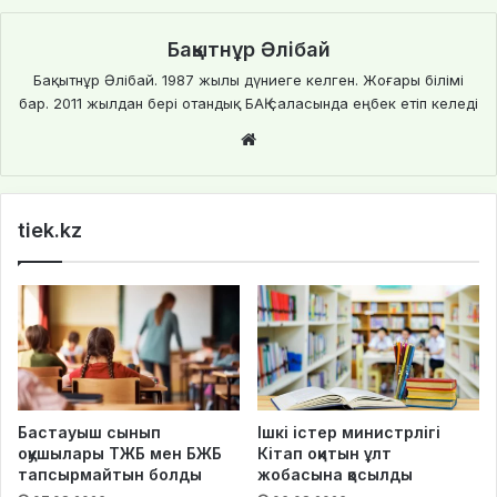
Бақытнұр Әлібай
Бақытнұр Әлібай. 1987 жылы дүниеге келген. Жоғары білімі
бар. 2011 жылдан бері отандық БАҚ саласында еңбек етіп келеді
We
bsi
te
tiek.kz
Бастауыш сынып
Ішкі істер министрлігі
оқушылары ТЖБ мен БЖБ
Кітап оқитын ұлт
тапсырмайтын болды
жобасына қосылды