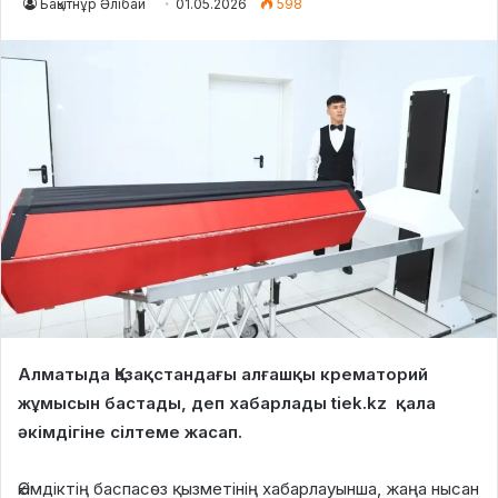
Бақытнұр Әлібай
01.05.2026
598
Алматыда Қазақстандағы алғашқы крематорий
жұмысын бастады, деп хабарлады tiek.kz қала
әкімдігіне сілтеме жасап.
Әкімдіктің баспасөз қызметінің хабарлауынша, жаңа нысан