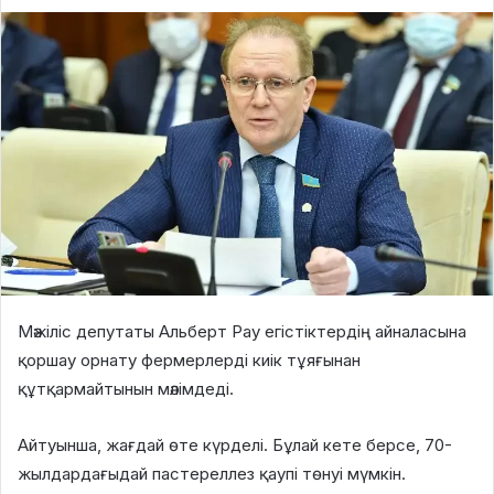
Мәжіліс депутаты Альберт Рау егістіктердің айналасына
қоршау орнату фермерлерді киік тұяғынан
құтқармайтынын мәлімдеді.
Айтуынша, жағдай өте күрделі. Бұлай кете берсе, 70-
жылдардағыдай пастереллез қаупі төнуі мүмкін.