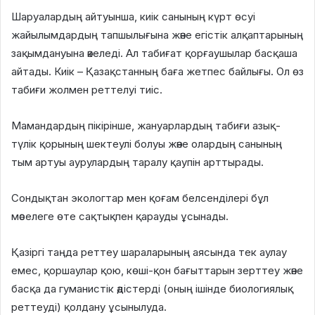
Шаруалардың айтуынша, киік санының күрт өсуі
жайылымдардың тапшылығына және егістік алқаптарының
зақымдануына әкеледі. Ал табиғат қорғаушылар басқаша
айтады. Киік – Қазақстанның баға жетпес байлығы. Ол өз
табиғи жолмен реттелуі тиіс.
Мамандардың пікірінше, жануарлардың табиғи азық-
түлік қорының шектеулі болуы және олардың санының
тым артуы аурулардың таралу қаупін арттырады.
Сондықтан экологтар мен қоғам белсенділері бұл
мәселеге өте сақтықпен қарауды ұсынады.
Қазіргі таңда реттеу шараларының аясында тек аулау
емес, қоршаулар қою, көші-қон бағыттарын зерттеу және
басқа да гуманистік әдістерді (оның ішінде биологиялық
реттеуді) қолдану ұсынылуда.