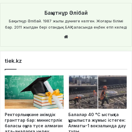
Бақытнұр Әлібай
Бақытнұр Әлібай. 1987 жылы дүниеге келген. Жоғары білімі
бар. 2011 жылдан бері отандық БАҚ саласында еңбек етіп келеді
We
bsi
te
tiek.kz
Ректорлық және әкімдік
Балалар 40 °C ыстықта
гранттар бар: министрлік
құрылыста жұмыс істеген:
баласы оқуға түсе алмаған
Алматы-1 вокзалында дау
ата-аналарға үндеу
туды