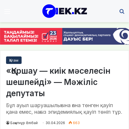
Мәзір
І
Қоғам
«Қоршау — киік мәселесін
шешпейді» — Мәжіліс
депутаты
Бұл ауыл шаруашылығына ғана төнген қауіп
қана емес, нағыз эпидемиялық қауіп төніп тұр.
Бақытнұр Әлібай
30.04.2026
663