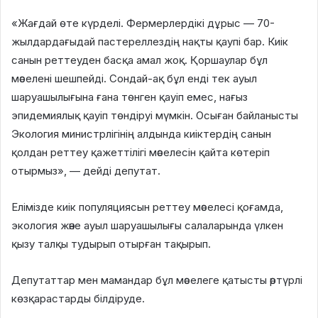
«Жағдай өте күрделі. Фермерлердікі дұрыс — 70-
жылдардағыдай пастереллездің нақты қаупі бар. Киік
санын реттеуден басқа амал жоқ. Қоршаулар бұл
мәселені шешпейді. Сондай-ақ бұл енді тек ауыл
шаруашылығына ғана төнген қауіп емес, нағыз
эпидемиялық қауіп төндіруі мүмкін. Осыған байланысты
Экология министрлігінің алдында киіктердің санын
қолдан реттеу қажеттілігі мәселесін қайта көтеріп
отырмыз», — дейді депутат.
Елімізде киік популяциясын реттеу мәселесі қоғамда,
экология және ауыл шаруашылығы салаларында үлкен
қызу талқы тудырып отырған тақырып.
Депутаттар мен мамандар бұл мәселеге қатысты әртүрлі
көзқарастарды білдіруде.