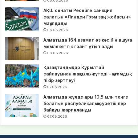
08.08.2026
АҚШ сенаты Ресейге санкция
салатын «Линдси Грэм заң жобасын»
мақұлдады
08.08.2026
Алматыда 164 азамат өз кәсібін ашуға
мемлекеттік грант ұтып алды
08.08.2026
Қазақстандықтар Құрылтай
сайлауынан жақсылық күтеді – қоғамдық
пікір зерттеуі
07.08.2026
Алматыда жүлде қоры 10,5 млн теңге
болатын республикалық суретшілер
байқауы жарияланды
07.08.2026