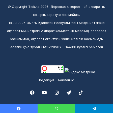
© Copyright Tiek.kz 2026, Дереккөзді көрсетпей ақпаратты
көшіріп, таратуға болмайды.
18.03.2026 жылғы Қазақстан Республикасы Мәдениет және
ақпарат министрлігі Ақпарат комитетінің мерзімді баспасөз
басылымын, ақпарат агенттігін және желілік басылымды
есепке қою туралы №KZ28VPY00144831 куәлігі берілген
Редакция
Байланыс
Facebook
YouTube
Instagram
Telegram
TikTok