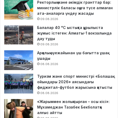
Ректорлық және әкімдік гранттар бар:
министрлік баласы оқуға түсе алмаған
ата-аналарға үндеу жасады
09.08.2026
Балалар 40 °C ыстықта құрылыста
жұмыс істеген: Алматы-1 вокзалында
дау туды
09.08.2026
Арқалық әуежайынан үш бағытта ұшақ
ұшады
08.08.2026
Туризм және спорт министрі «Болашақ
ойындары 2026» аясындағы
фиджитал-футбол жарысына қатысты
08.08.2026
«Жарыммен жолықтырған – осы кісі»:
Мұхамеджан Тазабек Бекболатқа
алғыс айтты