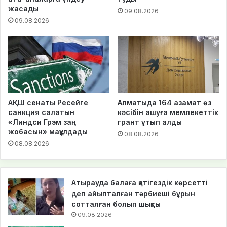
жасады
09.08.2026
09.08.2026
АҚШ сенаты Ресейге
Алматыда 164 азамат өз
санкция салатын
кәсібін ашуға мемлекеттік
«Линдси Грэм заң
грант ұтып алды
жобасын» мақұлдады
08.08.2026
08.08.2026
Атырауда балаға қатігездік көрсетті
деп айыпталған тәрбиеші бұрын
сотталған болып шықты
09.08.2026