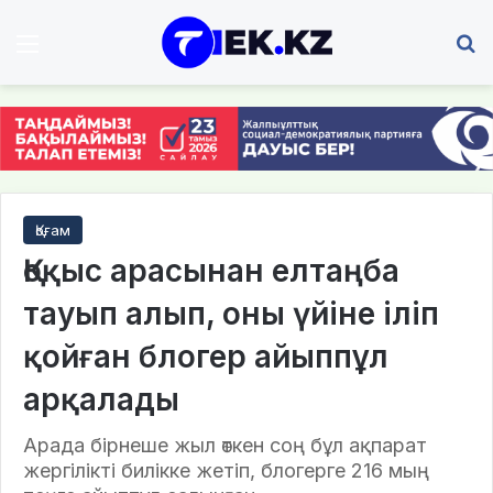
Мәзір
І
Қоғам
Қоқыс арасынан елтаңба
тауып алып, оны үйіне іліп
қойған блогер айыппұл
арқалады
Арада бірнеше жыл өткен соң бұл ақпарат
жергілікті билікке жетіп, блогерге 216 мың