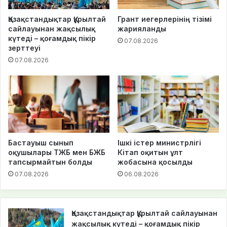
Қазақстандықтар Құрылтай
Грант иегерлерінің тізімі
сайлауынан жақсылық
жарияланды
күтеді – қоғамдық пікір
07.08.2026
зерттеуі
07.08.2026
Бастауыш сынып
Ішкі істер министрлігі
оқушылары ТЖБ мен БЖБ
Кітап оқитын ұлт
тапсырмайтын болды
жобасына қосылды
07.08.2026
06.08.2026
Қазақстандықтар Құрылтай сайлауынан
жақсылық күтеді – қоғамдық пікір