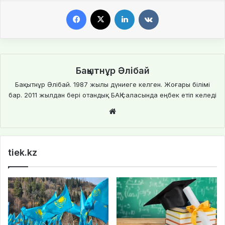
Facebook
X
LinkedIn
VKontakte
Бақытнұр Әлібай
Бақытнұр Әлібай. 1987 жылы дүниеге келген. Жоғары білімі
бар. 2011 жылдан бері отандық БАҚ саласында еңбек етіп келеді
We
bsi
te
tiek.kz