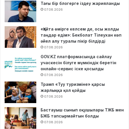
Тағы бір блогерге іздеу жарияланды
07.08.2026
«Қайта өмірге келсем де, осы жолды
таңдар едім»: Бекболат Тілеухан көп
әйел алу туралы пікір білдірді
07.08.2026
GOV.KZ платформасында сайлау
учаскесін білуге мүмкіндік беретін
онлайн-сервис іске қосылды
07.08.2026
Трамп «Туу туризміне» қарсы
жарлыққа қол қойды
07.08.2026
Бастауыш сынып оқушылары ТЖБ мен
БЖБ тапсырмайтын болды
07.08.2026