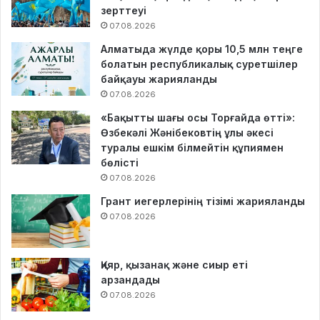
зерттеуі
07.08.2026
Алматыда жүлде қоры 10,5 млн теңге
болатын республикалық суретшілер
байқауы жарияланды
07.08.2026
«Бақытты шағы осы Торғайда өтті»:
Өзбекәлі Жәнібековтің ұлы әкесі
туралы ешкім білмейтін құпиямен
бөлісті
07.08.2026
Грант иегерлерінің тізімі жарияланды
07.08.2026
Қияр, қызанақ және сиыр еті
арзандады
07.08.2026