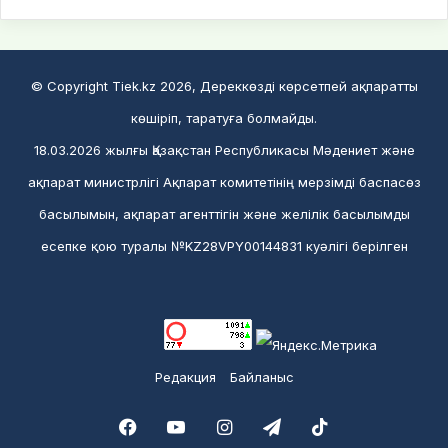
© Copyright Tiek.kz 2026, Дереккөзді көрсетпей ақпаратты
көшіріп, таратуға болмайды.
18.03.2026 жылғы Қазақстан Республикасы Мәдениет және
ақпарат министрлігі Ақпарат комитетінің мерзімді баспасөз
басылымын, ақпарат агенттігін және желілік басылымды
есепке қою туралы №KZ28VPY00144831 куәлігі берілген
Редакция
Байланыс
Facebook
YouTube
Instagram
Telegram
TikTok