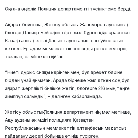
Оқиғаға өңірлік Полиция департаменті түсініктеме берді.
Ақпарат бойынша, Жетісу облысы Жансүгіров ауылының
блогері Данияр Бейісқали төрт жыл бұрын қоқыс арасынан
Қазақстанның елтаңбасын тауып алып, оны үйіне алып
кеткен. Ер адам мемлекеттік нышанды ретке келтіріп,
тазалап, өз үйіне іліп қойған.
“Ниеті дұрыс сияқты көрінгенімен, бұл әрекет бәріне
бірдей ұнай қоймаған. Арада бірнеше жыл өткен соң бұл
ақпарат жергілікті билікке жетіп, блогерге 216 мың теңге
айыппұл салынды”, – делінген хабарламада.
Жетісу облыстық Полиция департаментінің мәліметінше,
Ақсу ауданы әкімдігі полицияға Қазақстан
Республикасының мемлекеттік елтаңбасын мақсатсыз
пайдалану дерегі бойынша өтініш түсірген.