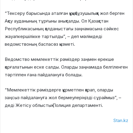
“Тексеру барысында аталған құқықбұзушылыққа жол берген
Ақсу ауданының тұрғыны анықталды. Ол Қазақстан
Республикасының қолданыстағы заңнамасына сәйкес
жауапкершілікке тартылды”, – деп мәлімдеді
ведомствоның баспасөз қызметі.
Ведомство мемлекеттік рәміздер заңмен ерекше
қорғалатынын еске салды. Оларды заңнамада белгіленген
тәртіппен ғана пайдалануға болады.
“Мемлекеттік рәміздерге құрметпен қарап, оларды
заңсыз пайдалануға жол бермеулеріңізді сұраймыз”, –
деді Жетісу облыстық Полиция департаменті.
Stan.kz