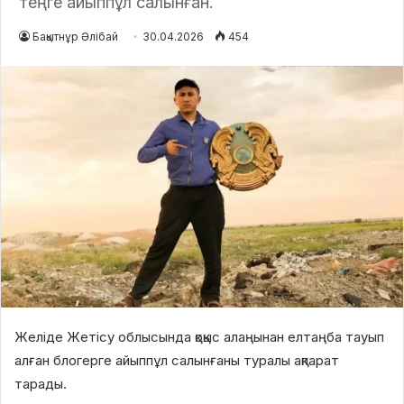
теңге айыппұл салынған.
Бақытнұр Әлібай
30.04.2026
454
Желіде Жетісу облысында қоқыс алаңынан елтаңба тауып
алған блогерге айыппұл салынғаны туралы ақпарат
тарады.