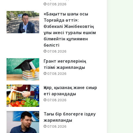
07.08.2026
«Бақытты шағы осы
Торғайда өтті»:
Өзбекәлі Жәнібековтің
ұлы әкесі туралы ешкім
білмейтін құпиямен
бөлісті
07.08.2026
Грант иегерлерінің
тізімі жарияланды
07.08.2026
Қияр, қызанақ және сиыр
еті арзандады
07.08.2026
Тағы бір блогерге іздеу
жарияланды
07.08.2026