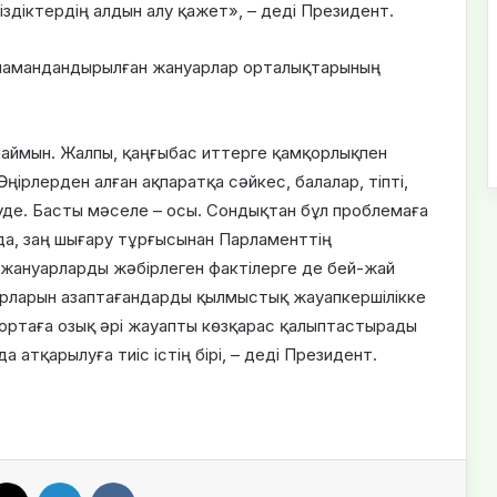
здіктердің алдын алу қажет», – деді Президент.
 мамандандырылған жануарлар орталықтарының
йлаймын. Жалпы, қаңғыбас иттерге қамқорлықпен
Өңірлерден алған ақпаратқа сәйкес, балалар, тіпті,
де. Басты мәселе – осы. Сондықтан бұл проблемаға
а, заң шығару тұрғысынан Парламенттің
з жануарларды жәбірлеген фактілерге де бей-жай
арларын азаптағандарды қылмыстық жауапкершілікке
ортаға озық әрі жауапты көзқарас қалыптастырады
а атқарылуға тиіс істің бірі, – деді Президент.
X
LinkedIn
VKontakte