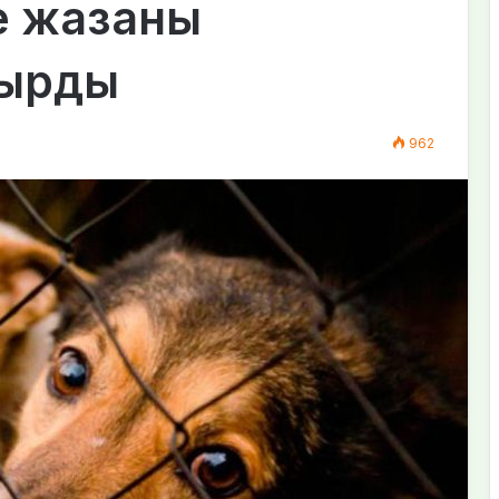
е жазаны
сырды
962