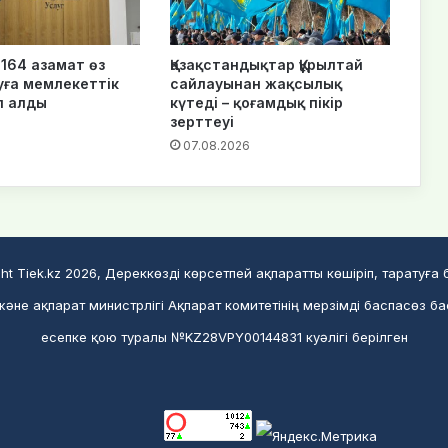
164 азамат өз
Қазақстандықтар Құрылтай
уға мемлекеттік
сайлауынан жақсылық
п алды
күтеді – қоғамдық пікір
зерттеуі
6
07.08.2026
ht Tiek.kz 2026, Дереккөзді көрсетпей ақпаратты көшіріп, таратуға
әне ақпарат министрлігі Ақпарат комитетінің мерзімді баспасөз б
есепке қою туралы №KZ28VPY00144831 куәлігі берілген