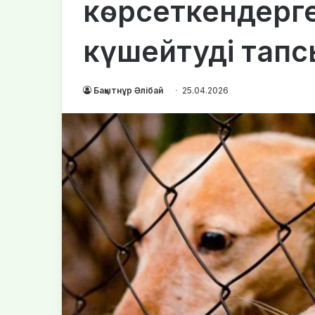
көрсеткендерг
күшейтуді тап
Бақытнұр Әлібай
25.04.2026