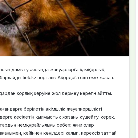
асын дамыту аясында жануарларға қамқорлық
арлайды tiek.kz порталы Ақордаға сілтеме жасап.
рдан қорлық көруіне жол бермеу керегін айтты.
ғандарға берілетін әкімшілік жауапкершілікті
дерге кесілетін қылмыстық жазаны күшейтуі керек.
ттардың немқұрайлылығы себеп: яғни олар
анымен, кейіннен көңілдері қалып, керексіз заттай