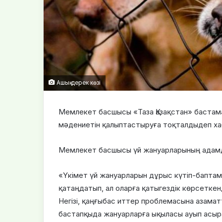
Ашық дерек көзі
Мемлекет басшысы «Таза Қазақстан» бастам
мәдениетін қалыптастыруға тоқталдыдеп хаб
Мемлекет басшысы үй жануарларының адамда
«Үкімет үй жануарларын дұрыс күтіп-баптама
қатаңдатып, ал оларға қатыгездік көрсеткен
Негізі, қаңғыбас иттер проблемасына азама
бастапқыда жануарларға ықыласы ауып асырағ