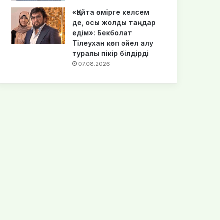
«Қайта өмірге келсем
де, осы жолды таңдар
едім»: Бекболат
Тілеухан көп әйел алу
туралы пікір білдірді
07.08.2026