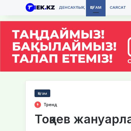
ДЕНСАУЛЫҚ
ҚОҒАМ
САЯСАТ
Қоғам
Тренд
Тоқаев жануарла