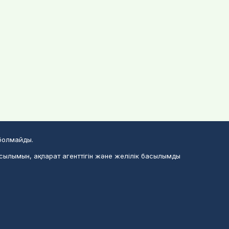
 болмайды.
асылымын, ақпарат агенттігін және желілік басылымды