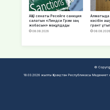
АҚШ сенаты Ресейге санкция
Алматыда 
салатын «Линдси Грэм заң
кәсібін аш
жобасын» мақұлдады
грант ұты
08.08.2026
08.08.202
© Copyrig
18.03.2026 жылғы Қазақстан Республикасы Мәдениет ж