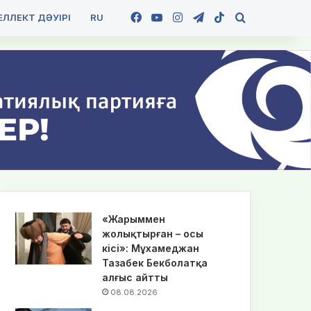
Facebook
YouTube
Instagram
Telegram
TikTok
Іздеу
ЛЛЕКТ ДӘУІРІ
RU
«Жарыммен
жолықтырған – осы
кісі»: Мұхамеджан
Тазабек Бекболатқа
алғыс айтты
08.08.2026