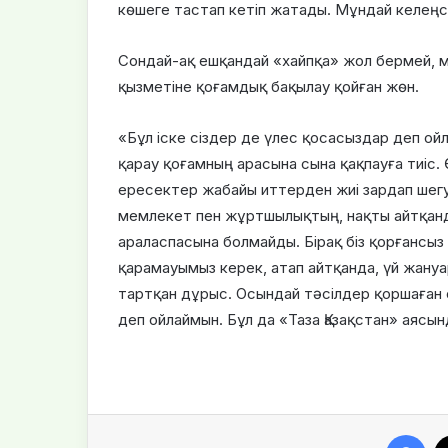
көшеге тастап кетіп жатады. Мұндай келеңсі
Сондай-ақ ешқандай «хайпқа» жол бермей,
қызметіне қоғамдық бақылау қойған жөн.
«Бұл іске сіздер де үлес қосасыздар деп о
қарау қоғамның арасына сына қақпауға тиіс. 
ересектер жабайы иттерден жиі зардап шегу
мемлекет пен жұртшылықтың, нақты айтқанд
араласпасына болмайды. Бірақ біз қорғансы
қарамауымыз керек, атап айтқанда, үй жану
тартқан дұрыс. Осындай тәсілдер қоршаған 
деп ойлаймын. Бұл да «Таза Қазақстан» аясынд
Facebook