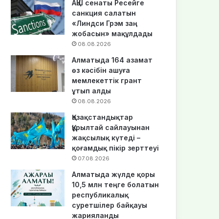
АҚШ сенаты Ресейге
санкция салатын
«Линдси Грэм заң
жобасын» мақұлдады
08.08.2026
Алматыда 164 азамат
өз кәсібін ашуға
мемлекеттік грант
ұтып алды
08.08.2026
Қазақстандықтар
Құрылтай сайлауынан
жақсылық күтеді –
қоғамдық пікір зерттеуі
07.08.2026
Алматыда жүлде қоры
10,5 млн теңге болатын
республикалық
суретшілер байқауы
жарияланды