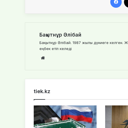
Бақытнұр Әлібай
Бақытнұр Әлібай. 1987 жылы дүниеге келген. Ж
еңбек етіп келеді
We
bsi
te
tiek.kz