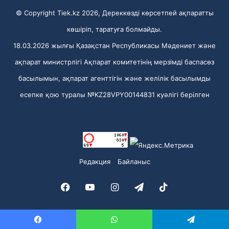
© Copyright Tiek.kz 2026, Дереккөзді көрсетпей ақпаратты
көшіріп, таратуға болмайды.
18.03.2026 жылғы Қазақстан Республикасы Мәдениет және
ақпарат министрлігі Ақпарат комитетінің мерзімді баспасөз
басылымын, ақпарат агенттігін және желілік басылымды
есепке қою туралы №KZ28VPY00144831 куәлігі берілген
Редакция
Байланыс
Facebook
YouTube
Instagram
Telegram
TikTok