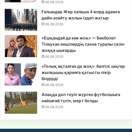
06.08.2026
Ғалымдар Жер халқын 4 млрд адамға
дейін азайту жолын іздеп жатыр
06.08.2026
«Ешқандай да кие жоқ» — Бекболат
Тілеухан әншілердің сахна туралы сөзін
жоққа шығарды
06.08.2026
«Толық ақталған да жоқ»: белгілі заңгер
жылқышы қарияға қатысты пікір
білдірді
06.08.2026
Алаңда доп теуіп жүрген футболшыға
найзағай түсіп, мерт болды
06.08.2026