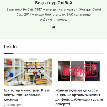
Бақытнұр Әлібай
Бақытнұр Әлібай. 1987 жылы дүниеге келген. Жоғары білімі
бар. 2011 жылдан бері отандық БАҚ саласында
еңбек етіп келеді
We
bsi
te
tiek.kz
Ішкі істер министрлігі Кітап
Жалған ақпаратқа қарсы
оқитын ұлт жобасына
іс-қимыл орталығы кезекті
қосылды
дипфейк шабуылдар туралы
ескертті
06.08.2026