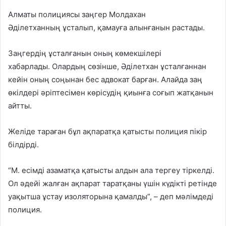
Алматы полициясы заңгер Молдахан
Әділетханның ұсталып, қамауға алынғанын растады.
Заңгердің ұсталғанын оның көмекшілері
хабарлады. Олардың сөзінше, Әділетхан ұсталғаннан
кейін оның соңынан бес адвокат барған. Алайда заң
өкілдері әріптесімен көрісудің қиынға соғып жатқанын
айтты.
Желіде тараған бұл ақпаратқа қатысты полиция пікір
білдірді.
“М. есімді азаматқа қатысты алдын ала тергеу тіркелді.
Ол әдейі жалған ақпарат таратқаны үшін күдікті ретінде
уақытша ұстау изоляторына қамалды”, – деп мәлімдеді
полиция.