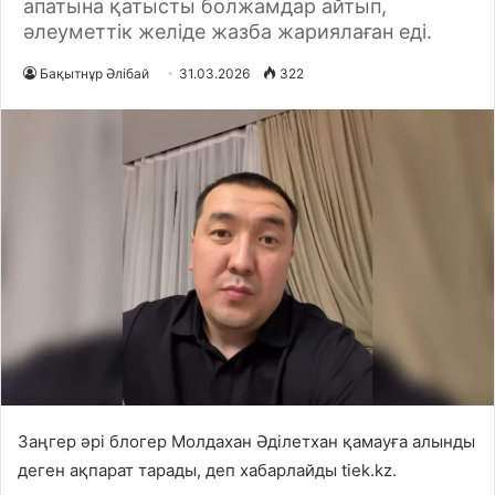
апатына қатысты болжамдар айтып,
әлеуметтік желіде жазба жариялаған еді.
Бақытнұр Әлібай
31.03.2026
322
Заңгер әрі блогер Молдахан Әділетхан қамауға алынды
деген ақпарат тарады, деп хабарлайды tiek.kz.