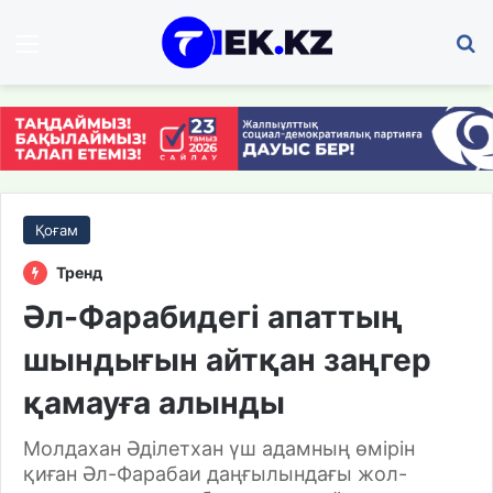
Мәзір
І
Қоғам
Тренд
Әл-Фарабидегі апаттың
шындығын айтқан заңгер
қамауға алынды
Молдахан Әділетхан үш адамның өмірін
қиған Әл-Фарабаи даңғылындағы жол-