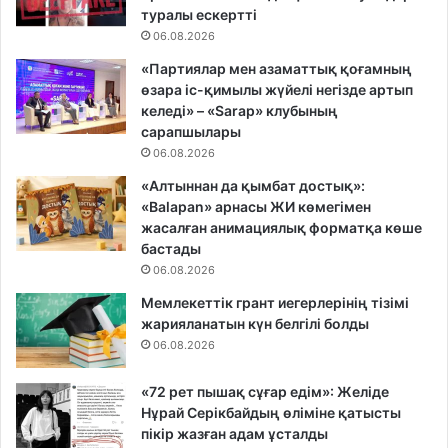
туралы ескертті
06.08.2026
«Партиялар мен азаматтық қоғамның
өзара іс-қимылы жүйелі негізде артып
келеді» – «Sarap» клубының
сарапшылары
06.08.2026
«Алтыннан да қымбат достық»:
«Balapan» арнасы ЖИ көмегімен
жасалған анимациялық форматқа көше
бастады
06.08.2026
Мемлекеттік грант иегерлерінің тізімі
жарияланатын күн белгілі болды
06.08.2026
«72 рет пышақ сұғар едім»: Желіде
Нұрай Серікбайдың өліміне қатысты
пікір жазған адам ұсталды