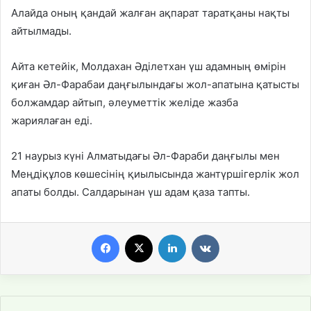
Алайда оның қандай жалған ақпарат таратқаны нақты
айтылмады.
Айта кетейік, Молдахан Әділетхан үш адамның өмірін
қиған Әл-Фарабаи даңғылындағы жол-апатына қатысты
болжамдар айтып, әлеуметтік желіде жазба
жариялаған еді.
21 наурыз күні Алматыдағы Әл-Фараби даңғылы мен
Меңдіқұлов көшесінің қиылысында жантүршігерлік жол
апаты болды. Салдарынан үш адам қаза тапты.
Facebook
X
LinkedIn
VKontakte