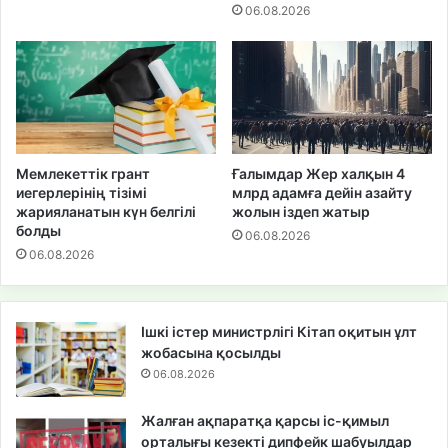
06.08.2026
Мемлекеттік грант
Ғалымдар Жер халқын 4
иегерлерінің тізімі
млрд адамға дейін азайту
жарияланатын күн белгілі
жолын іздеп жатыр
болды
06.08.2026
06.08.2026
Ішкі істер министрлігі Кітап оқитын ұлт
жобасына қосылды
06.08.2026
Жалған ақпаратқа қарсы іс-қимыл
орталығы кезекті дипфейк шабуылдар