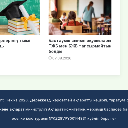
рлерінің тізімі
Бастауыш сынып оқушылары
ды
ТЖБ мен БЖБ тапсырмайтын
болды
07.08.2026
ht Tiek.kz 2026, Дереккөзді көрсетпей ақпаратты көшіріп, таратуға
әне ақпарат министрлігі Ақпарат комитетінің мерзімді баспасөз б
есепке қою туралы №KZ28VPY00144831 куәлігі берілген