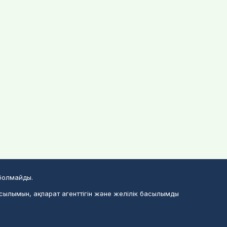
 болмайды.
асылымын, ақпарат агенттігін және желілік басылымды