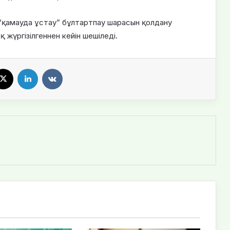
 “қамауда ұстау” бұлтартпау шарасын қолдану
 жүргізілгеннен кейін шешіледі.
X
LinkedIn
VKontakte