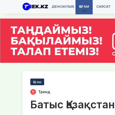
ДЕНСАУЛЫҚ
ҚОҒАМ
САЯСАТ
Қоғам
Тренд
Батыс Қазақста