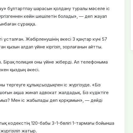
тау» бұлтартпау шарасын қолдану туралы мәселе іс
гізгеннен кейін шешілетін болады», — деп жауап
лынбаған сұраққа.
і ұсталған. Жәбірленушінің әкесі 3 қаңтар күні 57
қызын алдап үйіне кіргізіп, зорлағанын айтты.
. Бірақ полиция оны үйіне жіберді. Ал телефоныма
ккен қыздың әкесі.
ы тергеуге құлықсыздықпен іс жүргізуде. «Біз
оғын ақша жинап адвокат жалдадық. Біз күдіктіге
амыз? Мен іс жабылады деп қорқамын», — дейді
ық кодекстің 120-бабы 3-1-бөлігі 1-тармағы бойынша
жүргізіліп жатыр.