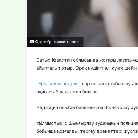
Фото: Уральская неделя
Батыс Қазақстан облысында жоғары лауазым
айыпталып отыр. Бірақ күдікті әлі күнге дейі
“Уральская неделя”
порталының хабарлауынш
оқиғасы 3 қаңтарда болған.
Редакция осыған байланысты Шыңғырлау ауда
«Қылмыстық іс Шыңғырлау ауданының полиция б
бойынша қозғалды, тергеу әрекеттері жүргіз