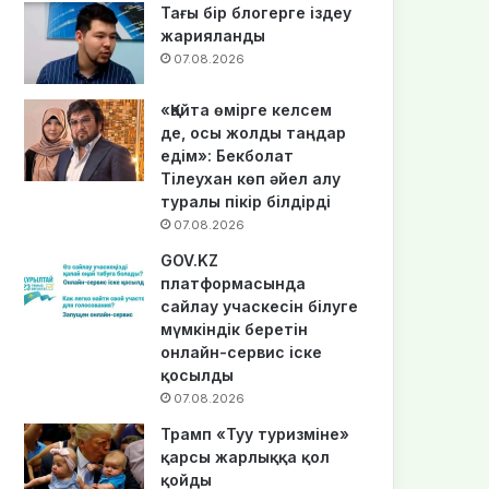
Тағы бір блогерге іздеу
жарияланды
07.08.2026
«Қайта өмірге келсем
де, осы жолды таңдар
едім»: Бекболат
Тілеухан көп әйел алу
туралы пікір білдірді
07.08.2026
GOV.KZ
платформасында
сайлау учаскесін білуге
мүмкіндік беретін
онлайн-сервис іске
қосылды
07.08.2026
Трамп «Туу туризміне»
қарсы жарлыққа қол
қойды