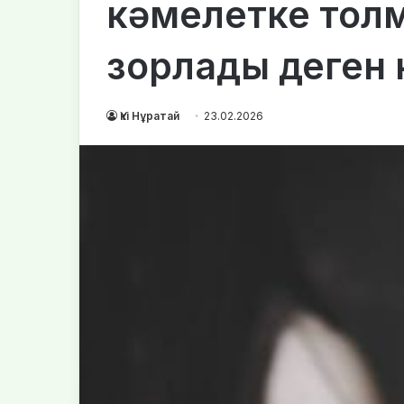
кәмелетке тол
зорлады деген к
Үкі Нұратай
23.02.2026