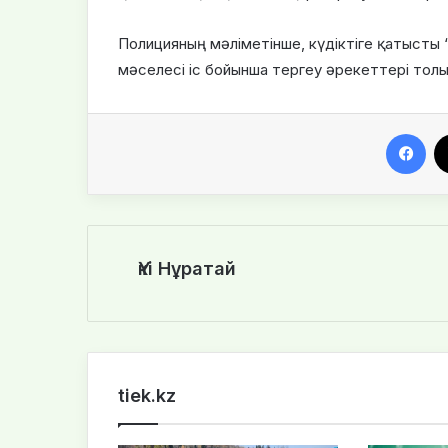
Полицияның мәліметінше, күдіктіге қатысты
мәселесі іс бойынша тергеу әрекеттері толық
Facebook
Үкі Нұратай
tiek.kz