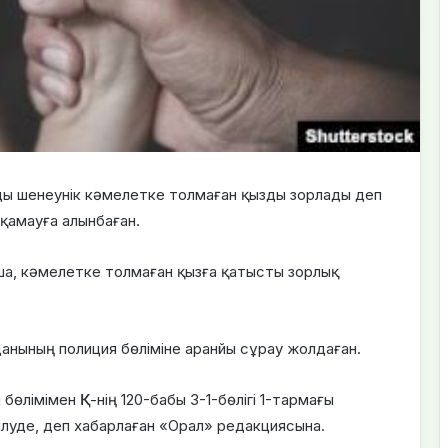
ды шенеунік кәмелетке толмаған қызды зорлады деп
н қамауға алынбаған.
а, кәмелетке толмаған қызға қатысты зорлық
нының полиция бөліміне аранйы сұрау жолдаған.
өлімімен ҚК-нің 120-бабы 3-1-бөлігі 1-тармағы
ілуде, деп хабарлаған «Орал» редакциясына.