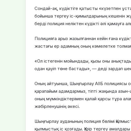
Сондай-ақ, күдіктіге қатысты «күзетпен ұс
бойынша тергеу іс-қимылдарының кешенін жүр
берді полиция неліктен күдікті әлі қамауға а
Полицияға арыз жазылғаннан кейін ғана күдікт
жастағы ер адамның оның кәмелетке толмаған 
«Ол істегенін мойындады, қызы оны анықтады
одан қауіп төне бастады», — деді зардап ше
Оның айтуынша, Шыңғырлау АІІБ полициясы он
қарапайым адамдармыз, тіпті жақында азын-ш
оның мүмкіндіктерімен қалай қарсы тұра ал
жәбірленушінің әкесі.
Шыңғырлау ауданының полиция бөлімі Қылмыст
қылмыстық іс қозғады. Қазір тергеу амалдары 