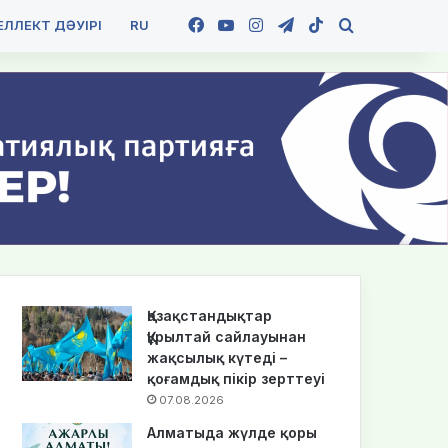
Facebook
YouTube
Instagram
Telegram
TikTok
Іздеу
ЛЛЕКТ ДӘУІРІ
RU
Қазақстандықтар
Құрылтай сайлауынан
жақсылық күтеді –
қоғамдық пікір зерттеуі
07.08.2026
Алматыда жүлде қоры