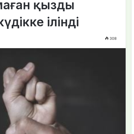
маған қызды
үдікке ілінді
308