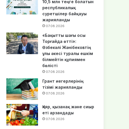
10,5 млн теңге болатын
республикалық
суретшілер байқауы
жарияланды
07.08.2026
«Бақытты шағы осы
Торғайда өтті»:
Өзбекәлі Жәнібековтің
ұлы әкесі туралы ешкім
білмейтін құпиямен
бөлісті
07.08.2026
Грант иегерлерінің
тізімі жарияланды
07.08.2026
Қияр, қызанақ және сиыр
еті арзандады
07.08.2026