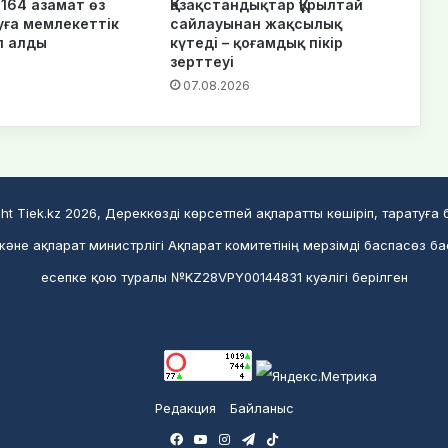
164 азамат өз
Қазақстандықтар Құрылтай
уға мемлекеттік
сайлауынан жақсылық
п алды
күтеді – қоғамдық пікір
зерттеуі
6
07.08.2026
ht Tiek.kz 2026, Дереккөзді көрсетпей ақпаратты көшіріп, таратуға
әне ақпарат министрлігі Ақпарат комитетінің мерзімді баспасөз б
есепке қою туралы №KZ28VPY00144831 куәлігі берілген
Редакция
Байланыс
Facebook
YouTube
Instagram
Telegram
TikTok