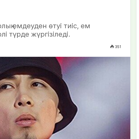
лық емдеуден өтуі тиіс, ем
і түрде жүргізіледі.
351