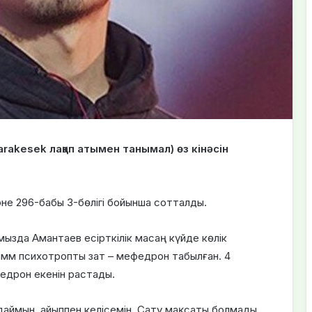
rakesek лақап атымен танымал) өз кінәсін
әне 296-бабы 3-бөлігі бойынша сотталды.
ызда Амантаев есірткілік масаң күйде көлік
амм психотропты зат – мефедрон табылған. 4
едрон екенін растады.
аймын, айыппен келісемін. Сату мақсаты болмады.