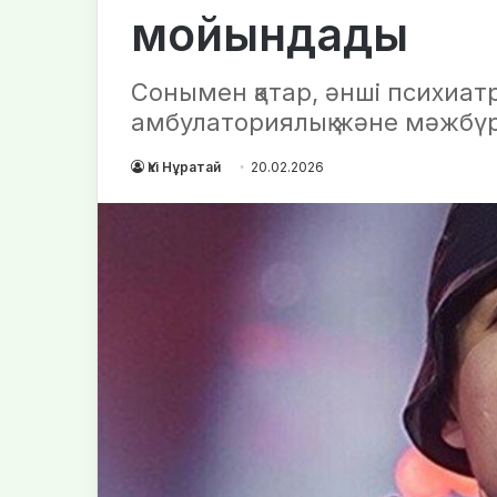
мойындады
Сонымен қатар, әнші психиатр
амбулаториялық және мәжбүрл
Үкі Нұратай
20.02.2026