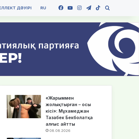
Facebook
YouTube
Instagram
Telegram
TikTok
Іздеу
ЛЛЕКТ ДӘУІРІ
RU
«Жарыммен
жолықтырған – осы
кісі»: Мұхамеджан
Тазабек Бекболатқа
алғыс айтты
08.08.2026