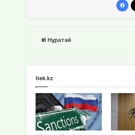
Үкі Нұратай
tiek.kz