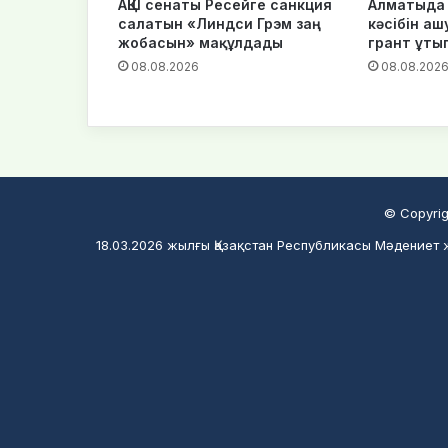
АҚШ сенаты Ресейге санкция
Алматыда 
салатын «Линдси Грэм заң
кәсібін аш
жобасын» мақұлдады
грант ұты
08.08.2026
08.08.202
© Copyrig
18.03.2026 жылғы Қазақстан Республикасы Мәдениет ж