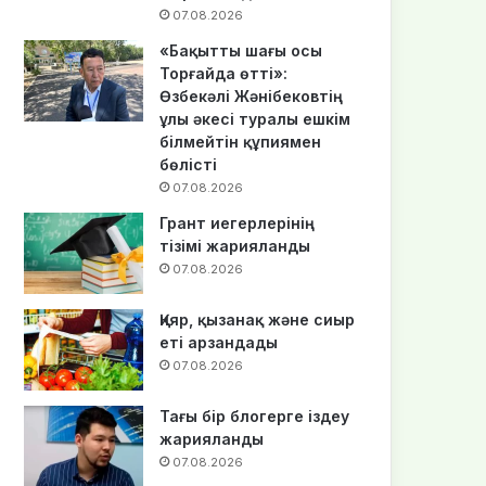
07.08.2026
«Бақытты шағы осы
Торғайда өтті»:
Өзбекәлі Жәнібековтің
ұлы әкесі туралы ешкім
білмейтін құпиямен
бөлісті
07.08.2026
Грант иегерлерінің
тізімі жарияланды
07.08.2026
Қияр, қызанақ және сиыр
еті арзандады
07.08.2026
Тағы бір блогерге іздеу
жарияланды
07.08.2026