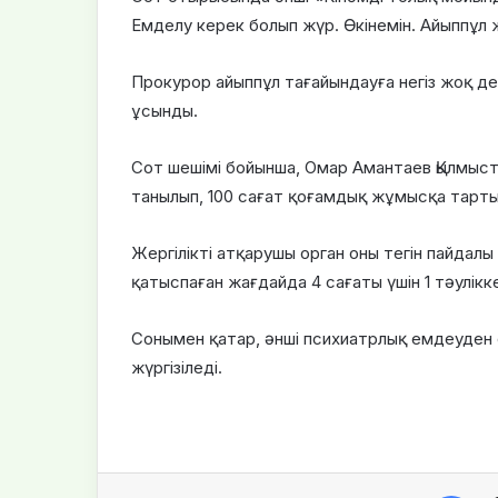
Емделу керек болып жүр. Өкінемін. Айыппұл 
Прокурор айыппұл тағайындауға негіз жоқ д
ұсынды.
Сот шешімі бойынша, Омар Амантаев Қылмысты
танылып, 100 сағат қоғамдық жұмысқа тарт
Жергілікті атқарушы орган оны тегін пайда
қатыспаған жағдайда 4 сағаты үшін 1 тәулікк
Сонымен қатар, әнші психиатрлық емдеуден 
жүргізіледі.
Facebook