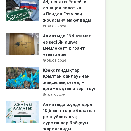
АҚШ сенаты Ресейге
санкция салатын
«Линдси Грэм заң
жобасын» мақұлдады
08.08.2026
Алматыда 164 азамат
өз кәсібін ашуға
мемлекеттік грант
ұтып алды
08.08.2026
Қазақстандықтар
Құрылтай сайлауынан
жақсылық күтеді –
қоғамдық пікір зерттеуі
07.08.2026
Алматыда жүлде қоры
10,5 млн теңге болатын
республикалық
суретшілер байқауы
жарияланды