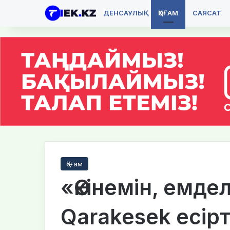
ДЕНСАУЛЫҚ
ҚОҒАМ
САЯСАТ
Қоғам
«Өкінемін, емде
Qarakesek есір