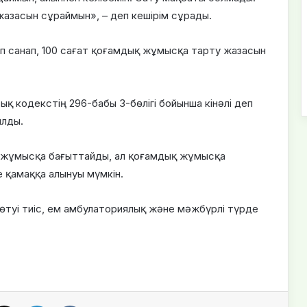
жазасын сұраймын», – деп кешірім сұрады.
еп санап, 100 сағат қоғамдық жұмысқа тарту жазасын
қ кодекстің 296-бабы 3-бөлігі бойынша кінәлі деп
ылды.
лы жұмысқа бағыттайды, ал қоғамдық жұмысқа
е қамаққа алынуы мүмкін.
өтуі тиіс, ем амбулаториялық және мәжбүрлі түрде
X
LinkedIn
VKontakte