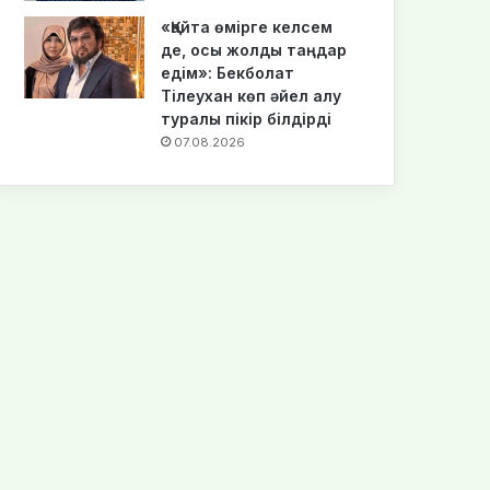
«Қайта өмірге келсем
де, осы жолды таңдар
едім»: Бекболат
Тілеухан көп әйел алу
туралы пікір білдірді
07.08.2026