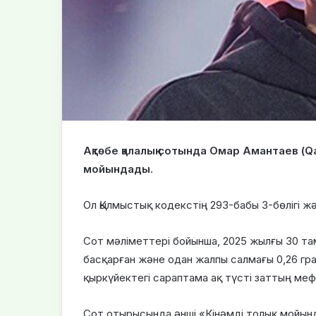
Ақтөбе қалалық сотында Омар Амантаев (Qa
мойындады.
Ол Қылмыстық кодекстің 293-бабы 3-бөлігі ж
Сот мәліметтері бойынша, 2025 жылғы 30 там
басқарған және одан жалпы салмағы 0,26 гр
қыркүйектегі сараптама ақ түсті заттың меф
Сот отырысында әнші «Кінәмді толық мойынд