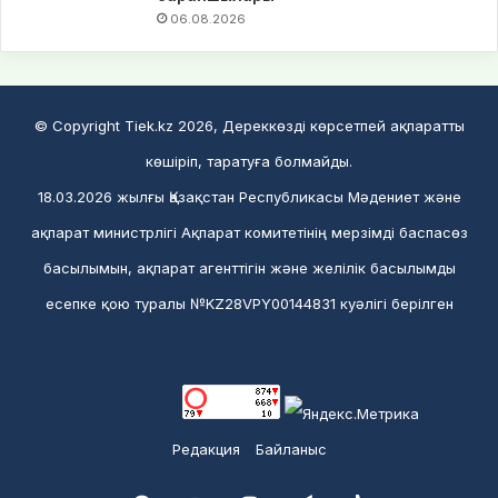
06.08.2026
© Copyright Tiek.kz 2026, Дереккөзді көрсетпей ақпаратты
көшіріп, таратуға болмайды.
18.03.2026 жылғы Қазақстан Республикасы Мәдениет және
ақпарат министрлігі Ақпарат комитетінің мерзімді баспасөз
басылымын, ақпарат агенттігін және желілік басылымды
есепке қою туралы №KZ28VPY00144831 куәлігі берілген
Редакция
Байланыс