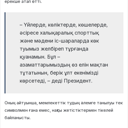
ерекше атап өтті.
– Үйлерде, көліктерде, көшелерде,
әсіресе халықаралық спорттық
және мәдени іс-шараларда көк
туымыз желбіреп тұрғанда
қуанамын. Бұл –
азаматтарымыздың өз елін мақтан
тұтатынын, берік ұлт екенімізді
көрсетеді, – деді Президент.
Оның айтуынша, мемлекеттік тудың әлемге танылуы тек
символмен ғана емес, нақты жетістіктермен тікелей
байланысты.