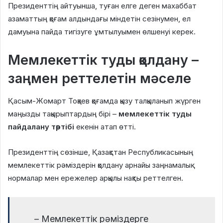
Президенттің айтуынша, туған елге деген махаббат
азаматтың қоғам алдындағы міндетін сезінумен, ел
дамуына пайда тигізуге ұмтылуымен өлшенуі керек.
Мемлекеттік туды қолдану –
заңмен реттелетін мәселе
Қасым-Жомарт Тоқаев қоғамда қызу талқыланып жүрген
маңызды тақырыптардың бірі –
мемлекеттік туды
пайдалану тәртібі
екенін атап өтті.
Президенттің сөзінше, Қазақстан Республикасының
мемлекеттік рәміздерін қолдану арнайы заңнамалық
нормалар мен ережелер арқылы нақты реттелген.
– Мемлекеттік рәміздерге