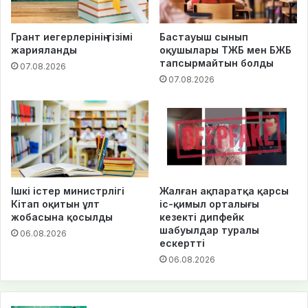
Грант иегерлерінің тізімі
Бастауыш сынып
жарияланды
оқушылары ТЖБ мен БЖБ
тапсырмайтын болды
07.08.2026
07.08.2026
Ішкі істер министрлігі
Жалған ақпаратқа қарсы
Кітап оқитын ұлт
іс-қимыл орталығы
жобасына қосылды
кезекті дипфейк
шабуылдар туралы
06.08.2026
ескертті
06.08.2026