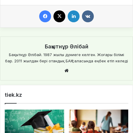
Facebook
X
LinkedIn
VKontakte
Бақытнұр Әлібай
Бақытнұр Әлібай. 1987 жылы дүниеге келген. Жоғары білімі
бар. 2011 жылдан бері отандық БАҚ саласында еңбек етіп келеді
We
bsi
te
tiek.kz