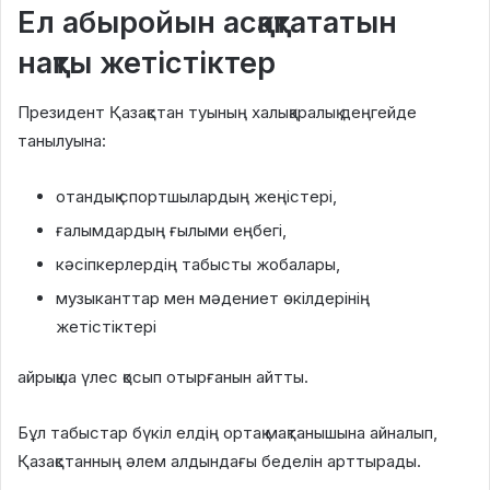
Ел абыройын асқақтататын
нақты жетістіктер
Президент Қазақстан туының халықаралық деңгейде
танылуына:
отандық спортшылардың жеңістері,
ғалымдардың ғылыми еңбегі,
кәсіпкерлердің табысты жобалары,
музыканттар мен мәдениет өкілдерінің
жетістіктері
айрықша үлес қосып отырғанын айтты.
Бұл табыстар бүкіл елдің ортақ мақтанышына айналып,
Қазақстанның әлем алдындағы беделін арттырады.