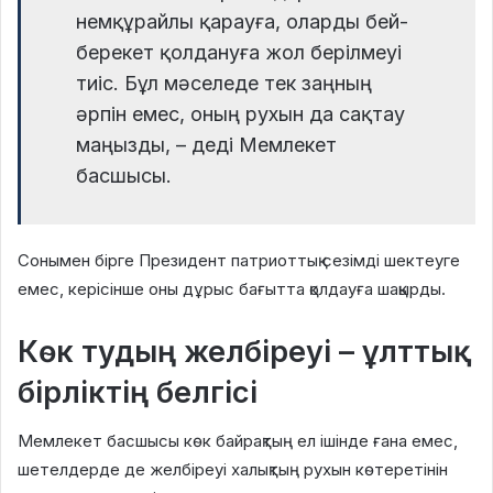
немқұрайлы қарауға, оларды бей-
берекет қолдануға жол берілмеуі
тиіс. Бұл мәселеде тек заңның
әрпін емес, оның рухын да сақтау
маңызды, – деді Мемлекет
басшысы.
Сонымен бірге Президент патриоттық сезімді шектеуге
емес, керісінше оны дұрыс бағытта қолдауға шақырды.
Көк тудың желбіреуі – ұлттық
бірліктің белгісі
Мемлекет басшысы көк байрақтың ел ішінде ғана емес,
шетелдерде де желбіреуі халықтың рухын көтеретінін