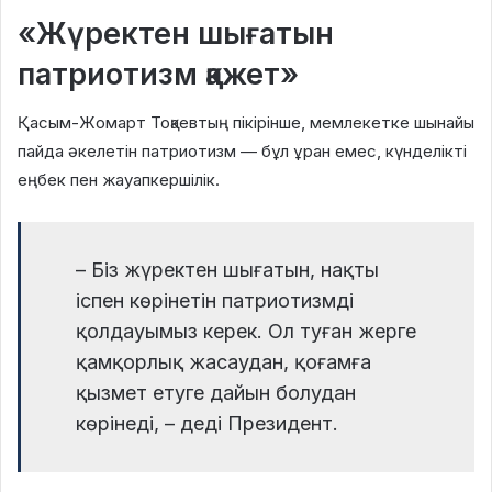
«Жүректен шығатын
патриотизм қажет»
Қасым-Жомарт Тоқаевтың пікірінше, мемлекетке шынайы
пайда әкелетін патриотизм — бұл ұран емес, күнделікті
еңбек пен жауапкершілік.
– Біз жүректен шығатын, нақты
іспен көрінетін патриотизмді
қолдауымыз керек. Ол туған жерге
қамқорлық жасаудан, қоғамға
қызмет етуге дайын болудан
көрінеді, – деді Президент.