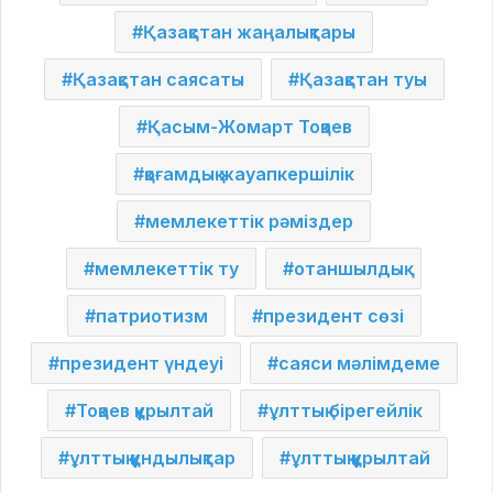
Қазақстан жаңалықтары
Қазақстан саясаты
Қазақстан туы
Қасым-Жомарт Тоқаев
қоғамдық жауапкершілік
мемлекеттік рәміздер
мемлекеттік ту
отаншылдық
патриотизм
президент сөзі
президент үндеуі
саяси мәлімдеме
Тоқаев құрылтай
ұлттық бірегейлік
ұлттық құндылықтар
ұлттық құрылтай