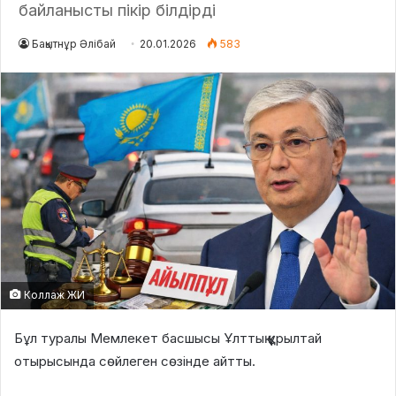
байланысты пікір білдірді
Бақытнұр Әлібай
20.01.2026
583
Коллаж ЖИ
Бұл туралы Мемлекет басшысы Ұлттық құрылтай
отырысында сөйлеген сөзінде айтты.