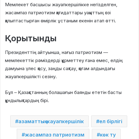
Мемлекет басшысы жауапкершілікке негізделген,
жасампаз патриотизм қағидаттары уақыттың өзі
қалыптастырған өмірлік ұстаным екенін атап өтті.
Қорытынды
Президенттің айтуынша, нағыз патриотизм —
мемлекеттік рәміздерді құрметтеу ғана емес, елдің
дамуына үлес қосу, заңды сақтау, қоғам алдындағы
жауапкершілікті сезіну.
Бұл – Қазақстанның болашағын баянды ететін басты
құндылықтардың бірі.
азаматтық жауапкершілік
ел бірлігі
жасампаз патриотизм
көк ту