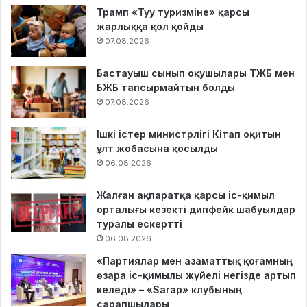
Трамп «Туу туризміне» қарсы
жарлыққа қол қойды
07.08.2026
Бастауыш сынып оқушылары ТЖБ мен
БЖБ тапсырмайтын болды
07.08.2026
Ішкі істер министрлігі Кітап оқитын
ұлт жобасына қосылды
06.08.2026
Жалған ақпаратқа қарсы іс-қимыл
орталығы кезекті дипфейк шабуылдар
туралы ескертті
06.08.2026
«Партиялар мен азаматтық қоғамның
өзара іс-қимылы жүйелі негізде артып
келеді» – «Sarap» клубының
сарапшылары