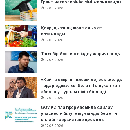
Грант иегерлерінің тізімі жарияланды
07.08.2026
Қияр, қызанақ және сиыр еті
арзандады
07.08.2026
Тағы бір блогерге іздеу жарияланды
07.08.2026
«Қайта өмірге келсем де, осы жолды
таңдар едім»: Бекболат Тілеухан көп
әйел алу туралы пікір білдірді
07.08.2026
GOV.KZ платформасында сайлау
учаскесін білуге мүмкіндік беретін
онлайн-сервис іске қосылды
07.08.2026