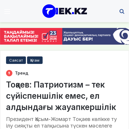
Мәзір
І
Саясат
Қоғам
Тренд
Тоқаев: Патриотизм – тек
сүйіспеншілік емес, ел
алдындағы жауапкершілік
Президент Қасым-Жомарт Тоқаев көлікке ту
ілу сияқты ел талқысына түскен мәселеге