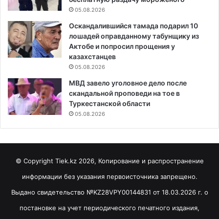
05.08.2026
Оскандалившийся тамада подарил 10
лошадей оправданному табунщику из
Актобе и попросил прощения у
казахстанцев
05.08.2026
МВД завело уголовное дело после
скандальной проповеди на тое в
Туркестанской области
05.08.2026
© Copyright Tiek.kz 2026, Копирование и распространение
информации без указания первоисточника запрещено.
Выдано свидетельство №KZ28VPY00144831 от 18.03.2026 г. о
постановке на учет периодического печатного издания,