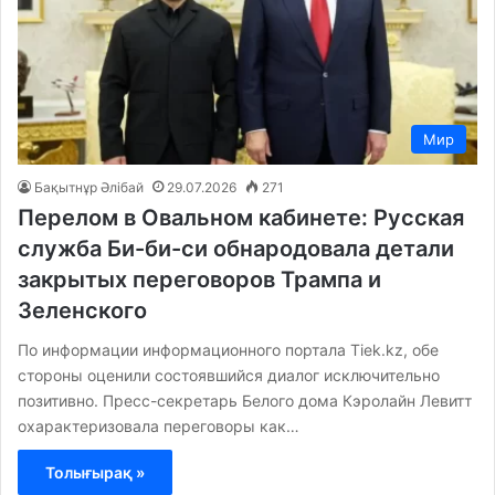
Мир
Бақытнұр Әлібай
29.07.2026
271
Перелом в Овальном кабинете: Русская
служба Би-би-си обнародовала детали
закрытых переговоров Трампа и
Зеленского
По информации информационного портала Tiek.kz, обе
стороны оценили состоявшийся диалог исключительно
позитивно. Пресс-секретарь Белого дома Кэролайн Левитт
охарактеризовала переговоры как…
Толығырақ »