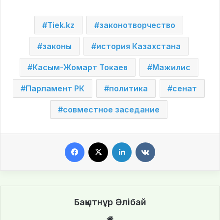
Tiek.kz
законотворчество
законы
история Казахстана
Касым-Жомарт Токаев
Мажилис
Парламент РК
политика
сенат
совместное заседание
Facebook
X
LinkedIn
VKontakte
Бақытнұр Әлібай
We