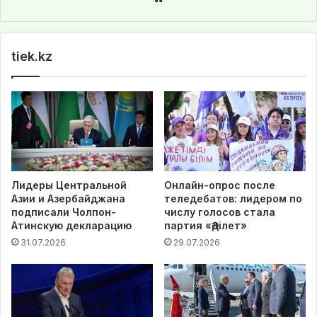
bsi
te
tiek.kz
Лидеры Центральной
Онлайн-опрос после
Азии и Азербайджана
теледебатов: лидером по
подписали Чолпон-
числу голосов стала
Атинскую декларацию
партия «Әділет»
31.07.2026
29.07.2026